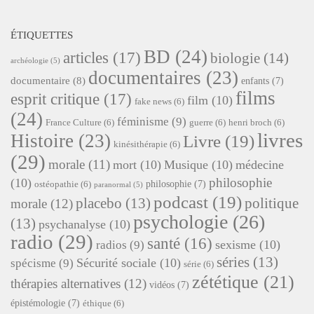
ÉTIQUETTES
BD
(24)
articles
(17)
biologie
(14)
archéologie
(5)
documentaires
(23)
documentaire
(8)
enfants
(7)
films
esprit critique
(17)
film
(10)
fake news
(6)
(24)
féminisme
(9)
France Culture
(6)
guerre
(6)
henri broch
(6)
livres
Histoire
(23)
Livre
(19)
kinésithérapie
(6)
(29)
morale
(11)
mort
(10)
Musique
(10)
médecine
philosophie
(10)
philosophie
(7)
ostéopathie
(6)
paranormal
(5)
podcast
(19)
placebo
(13)
politique
morale
(12)
psychologie
(26)
(13)
psychanalyse
(10)
radio
(29)
santé
(16)
sexisme
(10)
radios
(9)
séries
(13)
Sécurité sociale
(10)
spécisme
(9)
série
(6)
zététique
(21)
thérapies alternatives
(12)
vidéos
(7)
épistémologie
(7)
éthique
(6)