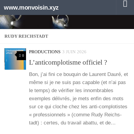
www.monvoisin.xyz
Au dessous du contenu
RUDY REICHSTADT
PRODUCTIONS
3 JUIN 2026
0
L’anticomplotisme officiel ?
Bon, j’ai fini ce bou­quin de Laurent Dau­ré, et
même si je ne suis pas capable (et n’ai pas
le temps) de véri­fier les innom­brables
exemples déli­vrés, je mets enfin des mots
sur ce qui cloche chez les anti-com­­plo­­tistes
« pro­fes­sion­nels » (comme Rudy Reichs­
tadt) : certes, du tra­vail abat­tu, et de…