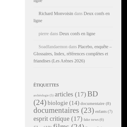
ligne
Richard Monvoisin
dans
Deux confs en
ligne
pierre
dans
Deux confs en ligne
Soadfandaemon
dans
Placebo, enquête –
Glossaires, Index, références complètes et
friandises (Les Arènes 2026)
ÉTIQUETTES
BD
articles
(17)
archéologie
(5)
(24)
biologie
(14)
documentaire
(8)
documentaires
(23)
enfants
(7)
esprit critique
(17)
fake news
(6)
films
(24)