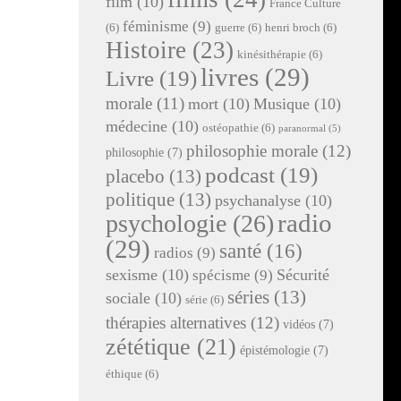
film
(10)
France Culture
féminisme
(9)
(6)
guerre
(6)
henri broch
(6)
Histoire
(23)
kinésithérapie
(6)
livres
(29)
Livre
(19)
morale
(11)
mort
(10)
Musique
(10)
médecine
(10)
ostéopathie
(6)
paranormal
(5)
philosophie morale
(12)
philosophie
(7)
podcast
(19)
placebo
(13)
politique
(13)
psychanalyse
(10)
radio
psychologie
(26)
(29)
santé
(16)
radios
(9)
sexisme
(10)
Sécurité
spécisme
(9)
séries
(13)
sociale
(10)
série
(6)
thérapies alternatives
(12)
vidéos
(7)
zététique
(21)
épistémologie
(7)
éthique
(6)