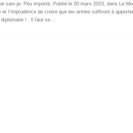
ue sais-je. Peu importe. Publié le 20 mars 2023, dans Le M
 et l’imprudence de croire que les armes suf­fi­ront à appor­ter
a diplo­ma­tie ! Il faut se…