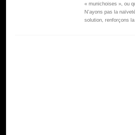
« muni­choises », ou q
N’ayons pas la naï­ve­té
solu­tion, ren­for­çons l