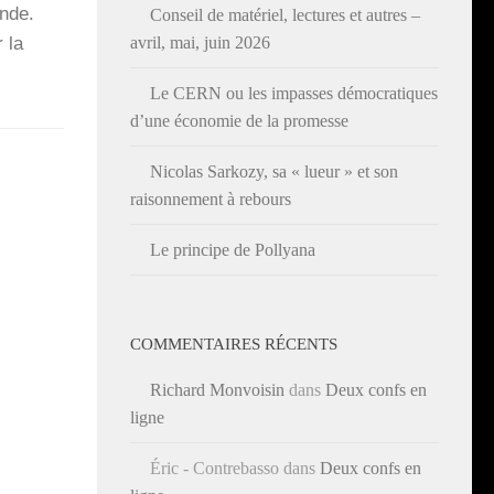
onde.
Conseil de matériel, lectures et autres –
 la
avril, mai, juin 2026
Le CERN ou les impasses démocratiques
d’une économie de la promesse
Nicolas Sarkozy, sa « lueur » et son
raisonnement à rebours
Le principe de Pollyana
COMMENTAIRES RÉCENTS
Richard Monvoisin
dans
Deux confs en
ligne
Éric - Contrebasso
dans
Deux confs en