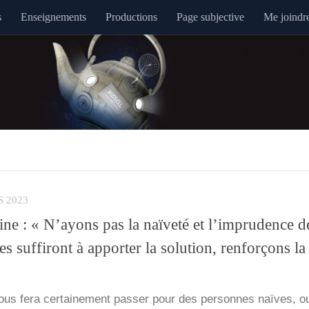
s
Enseignements
Productions
Page subjective
Me joindr
S 2023
e : « N’ayons pas la naïveté et l’imprudence d
es suffiront à apporter la solution, renforçons la
 nous fera cer­tai­ne­ment pas­ser pour des per­sonnes naïves, o