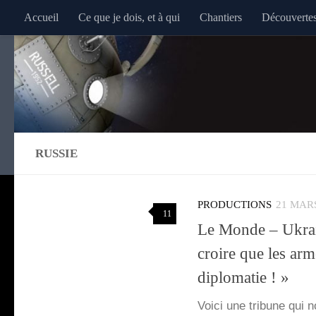
Accueil
Ce que je dois, et à qui
Chantiers
Découverte
Au dessous du contenu
RUSSIE
PRODUCTIONS
21 MAR
11
Le Monde – Ukrain
croire que les arm
diplomatie ! »
Voi­ci une tri­bune qui