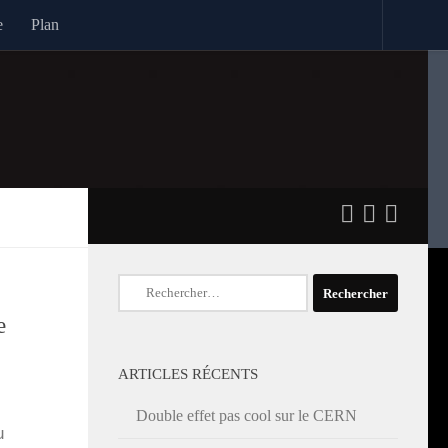
e
Plan
Rechercher :
e
ARTICLES RÉCENTS
Double effet pas cool sur le CERN
u