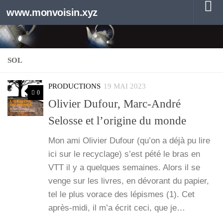
www.monvoisin.xyz
Au dessous du contenu
SOL
PRODUCTIONS
19 MAI 2023
0
Olivier Dufour, Marc-André
Selosse et l’origine du monde
Mon ami Oli­vier Dufour (qu’on a déjà pu lire
ici sur le recy­clage) s’est pété le bras en
VTT il y a quelques semaines. Alors il se
venge sur les livres, en dévo­rant du papier,
tel le plus vorace des lépismes (1). Cet
après-midi, il m’a écrit ceci, que je…