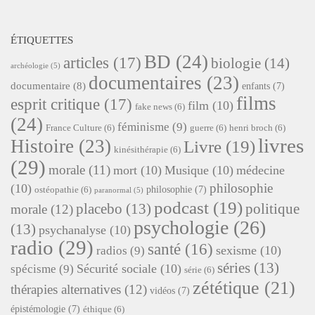
ÉTIQUETTES
BD
(24)
articles
(17)
biologie
(14)
archéologie
(5)
documentaires
(23)
documentaire
(8)
enfants
(7)
films
esprit critique
(17)
film
(10)
fake news
(6)
(24)
féminisme
(9)
France Culture
(6)
guerre
(6)
henri broch
(6)
livres
Histoire
(23)
Livre
(19)
kinésithérapie
(6)
(29)
morale
(11)
mort
(10)
Musique
(10)
médecine
philosophie
(10)
philosophie
(7)
ostéopathie
(6)
paranormal
(5)
podcast
(19)
placebo
(13)
politique
morale
(12)
psychologie
(26)
(13)
psychanalyse
(10)
radio
(29)
santé
(16)
sexisme
(10)
radios
(9)
séries
(13)
Sécurité sociale
(10)
spécisme
(9)
série
(6)
zététique
(21)
thérapies alternatives
(12)
vidéos
(7)
épistémologie
(7)
éthique
(6)