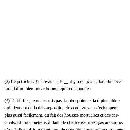
(2) Le pétri­chor. J’en avais par­lé
là
, il y a deux ans, lors du décès
bru­tal d’un bien brave homme qui me manque.
(3) Tu bluffes, je ne te crois pas, la phos­phine et la diphos­phine
qui viennent de la décom­po­si­tion des cadavres ne s’é­chappent
plus aus­si faci­le­ment, du fait des housses mor­tuaires et des cer­
cueils. Et ton cime­tière, à flanc de char­treuse, n’est pas anoxique,
c’est-à-dire suf­fi­sam­ment humide pour être appau­vri en dioxy­gène