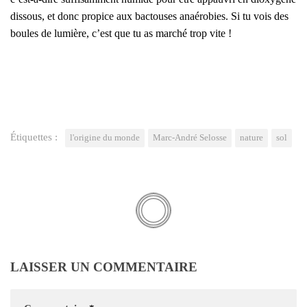
dis­sous, et donc pro­pice aux bac­touses anaé­ro­bies. Si tu vois des
boules de lumière, c’est que tu as mar­ché trop vite !
Étiquettes :
l'origine du monde
Marc-André Selosse
nature
sol
LAISSER UN COMMENTAIRE