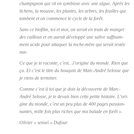
cham­pi­gnon qui vit en sym­biose avec une algue. Après les
lichens, la mousse, les plantes, les arbres, les feuilles qui
tombent et on com­mence le cycle de la forêt.
Sans ce bio­film, toi et moi, on serait en train de man­ger
des cailloux et on aurait déve­lop­pé une salive suf­fi­sam­
ment acide pour atta­quer la roche-mère qui serait res­tée
nue.
Ce que je te raconte, c’est…l’origine du monde. Rien que
ça. Et c’est le titre du bou­quin de
Marc-André Selosse
que
je viens de ter­mi­ner.
Comme c’est à toi que je dois la décou­verte de Marc-
André Selosse, je te devais bien cette petite his­toire.
L’o­ri­
gine du monde
, c’est un peu plus de 400 pages pas­sion­
nantes, mille fois plus riches que ma balade en forêt ».
Oli­vier « sen­seï » Dufour