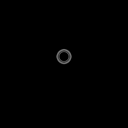
Dufour,
Marc-André
Selosse et
l’origine du
monde