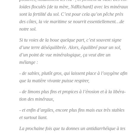
loïdes flo­cu­lés
[de ta mère, NdRi­chard]
avec les miné­raux
sont la
fer­ti­li­té du sol
. C’est pour cela qu’on pêche près
des côtes, la vie mari­time se nour­rit essentiellement…de
notre sol.
Si tu voies de la boue quelque part, c’est sou­vent signe
d’une terre dés­équi­li­brée. Alors, équi­li­bré pour un sol,
d’un point de vue miné­ra­lo­gique, ça veut dire un
mélange :
- de sables, plu­tôt gros, qui laissent place à l’oxy­gène afin
que la matière vivante puisse res­pi­rer,
- de limons plus fins et pro­pices à l’é­ro­sion et à la libé­ra­
tion des miné­raux,
- et enfin d’ar­giles, encore plus fins mais eux très stables
et sur­tout liant.
La pro­chaine fois que tu donnes un anti­diar­rhéique à tes