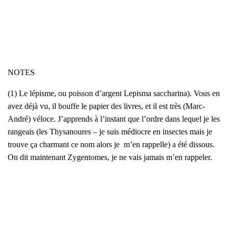
NOTES
(1) Le lépisme, ou pois­son d’argent
Lepis­ma sac­cha­ri­na
). Vous en
avez déjà vu, il bouffe le papier des livres, et il est très (Marc-
André) véloce. J’ap­prends à l’instant que l’ordre dans lequel je les
ran­geais (les Thy­sa­noures – je suis médiocre en insectes mais je
trouve ça char­mant ce nom alors je m’en rap­pelle) a été dis­sous.
On dit main­te­nant Zygen­tomes, je ne vais jamais m’en rap­pe­ler.