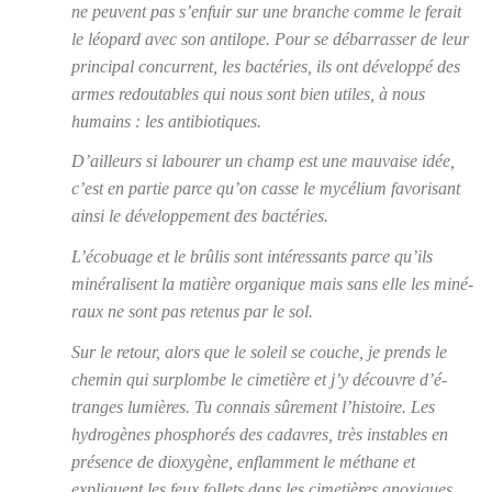
ne peuvent pas s’en­fuir sur une branche comme le ferait
le léo­pard avec son anti­lope. Pour se débar­ras­ser de leur
prin­ci­pal concur­rent, les bac­té­ries, ils ont déve­lop­pé des
armes redou­tables qui nous sont bien utiles, à nous
humains : les anti­bio­tiques.
D’ailleurs si labou­rer un champ est une mau­vaise idée,
c’est en par­tie parce qu’on casse le mycé­lium favo­ri­sant
ain­si le déve­lop­pe­ment des bac­té­ries.
L’é­co­buage et le brû­lis sont inté­res­sants parce qu’ils
miné­ra­lisent la matière orga­nique mais sans elle les miné­
raux ne sont pas rete­nus par le sol.
Sur le retour, alors que le soleil se couche, je prends le
che­min qui sur­plombe le cime­tière et j’y découvre d’é­
tranges lumières. Tu connais sûre­ment l’his­toire. Les
hydro­gènes phos­pho­rés des cadavres, très instables en
pré­sence de dioxy­gène, enflamment le méthane et
expliquent les feux fol­lets dans les cime­tières anoxiques.