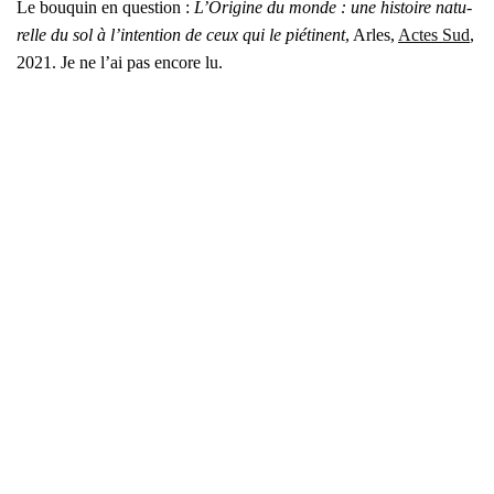
Le bou­quin en ques­tion :
L’Origine du monde : une his­toire natu­
relle du sol à l’intention de ceux qui le pié­tinent
, Arles,
Actes Sud
,
2021. Je ne l’ai pas encore lu.