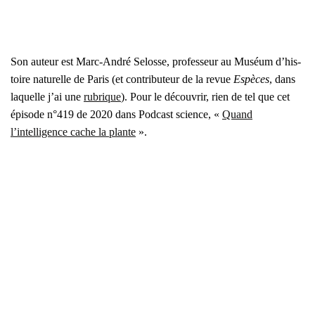
Son auteur est Marc-André Selosse, pro­fes­seur au Muséum d’his­
toire natu­relle de Paris (et contri­bu­teur de la revue
Espèces
, dans
laquelle j’ai une
rubrique
). Pour le décou­vrir, rien de tel que cet
épi­sode n°419 de 2020 dans Pod­cast science, «
Quand
l’intelligence cache la plante
».