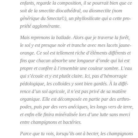
enfants, regarde la com­po­si­tion, il se pour­rait bien que ce
soit de la smec­tite dio­ca­thé­dral, ou dios­mec­tite (nom
géné­rique du
Smec­ta©
), un phyl­lo­si­li­cate qui a cette pro­
prié­té agglo­mé­rante.
Mais repre­nons la bal­lade. Alors que je tra­verse la forêt,
le sol y est presque noir et tranche avec mes lacets jaune-
orange. Ce sol est tel­le­ment riche d’élé­ments dif­fé­rents et
fins que cha­cun absorbe une lon­gueur d’onde qui lui est
propre et confère à l’en­semble une cou­leur sombre. L’eau
qui s’é­coule et y est plu­tôt claire. Ici, pas d’
hémor­ra­gie
pédo­lo­gique
, les col­loïdes y sont bien gar­dés. À la dif­fé­
rence d’un sol agri­cole, il n’est pas pri­vé de sa matière
orga­nique. Elle est décom­po­sée en par­tie par des arthro­
podes, puis par des vers ané­ciques, les longs vers de terre,
et enfin elle fini­ra miné­ra­li­sée lors d’une lutte sans mer­ci
entre cham­pi­gnons et bac­té­ries.
Parce que tu vois, lors­qu’ils ont à bec­ter, les cham­pi­gnons