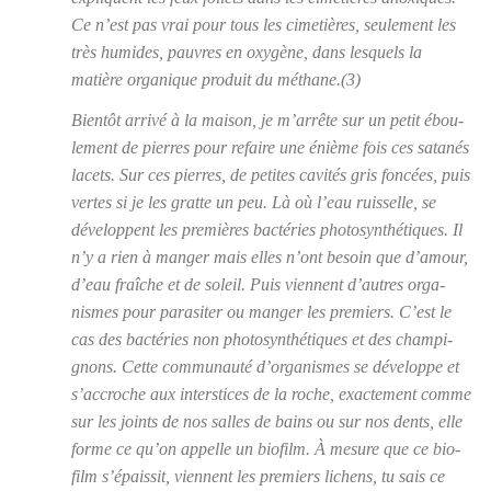
Ce n’est pas vrai pour tous les cime­tières, seule­ment les
très humides, pauvres en oxy­gène, dans les­quels la
matière orga­nique pro­duit du méthane.(3)
Bien­tôt arri­vé à la mai­son, je m’ar­rête sur un petit ébou­
le­ment de pierres pour refaire une énième fois ces sata­nés
lacets. Sur ces pierres, de petites cavi­tés gris fon­cées, puis
vertes si je les gratte un peu. Là où l’eau ruis­selle, se
déve­loppent les
pre­mières bac­té­ries pho­to­syn­thé­tiques
. Il
n’y a rien à man­ger mais elles n’ont besoin que d’a­mour,
d’eau fraîche et de soleil. Puis viennent d’autres orga­
nismes pour para­si­ter ou man­ger les pre­miers. C’est le
cas des bac­té­ries non pho­to­syn­thé­tiques et des cham­pi­
gnons. Cette com­mu­nau­té d’or­ga­nismes se déve­loppe et
s’ac­croche aux inter­stices de la roche, exac­te­ment comme
sur les joints de nos salles de bains ou sur nos dents, elle
forme ce qu’on appelle un bio­film. À mesure que ce bio­
film s’é­pais­sit, viennent les pre­miers lichens, tu sais ce