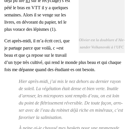
déjà pu lire
ici
sur le recy­clage) s’est
pété le bras en VTT il y a quelques
semaines. Alors il se venge sur les
livres, en dévo­rant du papier, tel le
plus vorace des lépismes (1).
Oli­vier est la dou­blure d’A­le­
Cet après-midi, il m’a écrit ceci, que
san­der Vol­ka­novs­ki à l’UFC
je par­tage parce que voi­là, c »est
beau et que ça repose sur le tra­vail
d’un type très culti­vé, qui rend le monde plus beau et qui chaque
fois me dépanne quand des étudiant·es ont besoin.
Hier après-midi, j’ai mis le nez dehors au der­nier rayon
de soleil. La végé­ta­tion était dense et bien verte. Inutile
d’ar­ro­ser, les micro­pores sont rem­plis d’eau, on est loin
du point de flé­tris­se­ment réver­sible. De toute façon, arro­
ser avec de l’eau du robi­net déjà riche en miné­raux, c’est
favo­ri­ser la sali­ni­sa­tion.
À peine ai-je chaus­sé mes bas­kets pour une pro­me­nade