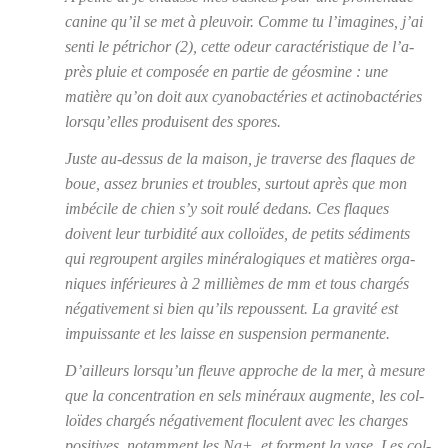
canine qu’il se met à pleu­voir. Comme tu l’i­ma­gines, j’ai
sen­ti le pétri­chor (2), cette odeur carac­té­ris­tique de l’a­
près pluie et com­po­sée en par­tie de géos­mine : une
matière qu’on doit aux cya­no­bac­té­ries et acti­no­bac­té­ries
lors­qu’elles pro­duisent des spores.
Juste au-des­sus de la mai­son, je tra­verse des flaques de
boue, assez bru­nies et troubles, sur­tout après que mon
imbé­cile de chien s’y soit rou­lé dedans. Ces flaques
doivent leur tur­bi­di­té aux
col­loïdes
, de petits sédi­ments
qui regroupent argiles miné­ra­lo­giques et matières orga­
niques infé­rieures à 2 mil­lièmes de mm et tous char­gés
néga­ti­ve­ment si bien qu’ils repoussent. La gra­vi­té est
impuis­sante et les laisse en sus­pen­sion per­ma­nente.
D’ailleurs lors­qu’un fleuve approche de la mer, à mesure
que la concen­tra­tion en sels miné­raux aug­mente, les col­
loïdes char­gés néga­ti­ve­ment flo­culent avec les charges
posi­tives, notam­ment les Na+, et forment la vase. Les col­