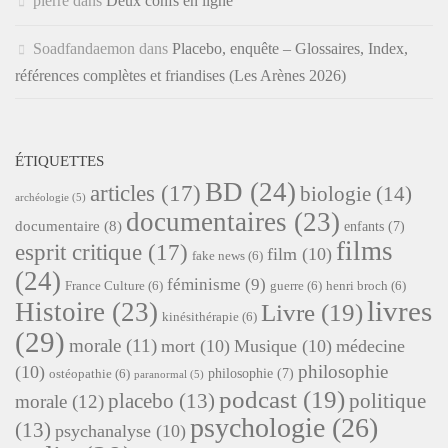
pierre
dans
Deux confs en ligne
Soadfandaemon
dans
Placebo, enquête – Glossaires, Index,
références complètes et friandises (Les Arènes 2026)
ÉTIQUETTES
BD
(24)
articles
(17)
biologie
(14)
archéologie
(5)
documentaires
(23)
documentaire
(8)
enfants
(7)
films
esprit critique
(17)
film
(10)
fake news
(6)
(24)
féminisme
(9)
France Culture
(6)
guerre
(6)
henri broch
(6)
livres
Histoire
(23)
Livre
(19)
kinésithérapie
(6)
(29)
morale
(11)
mort
(10)
Musique
(10)
médecine
philosophie
(10)
philosophie
(7)
ostéopathie
(6)
paranormal
(5)
podcast
(19)
placebo
(13)
politique
morale
(12)
psychologie
(26)
(13)
psychanalyse
(10)