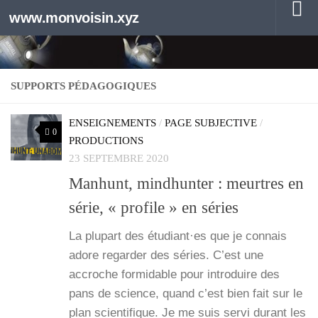
www.monvoisin.xyz
Au dessous du contenu
SUPPORTS PÉDAGOGIQUES
ENSEIGNEMENTS
/
PAGE SUBJECTIVE
/
0
PRODUCTIONS
23 SEPTEMBRE 2020
Manhunt, mindhunter : meurtres en
série, « profile » en séries
La plu­part des étudiant·es que je connais
adore regar­der des séries. C’est une
accroche for­mi­dable pour intro­duire des
pans de science, quand c’est bien fait sur le
plan scien­ti­fique. Je me suis ser­vi durant les