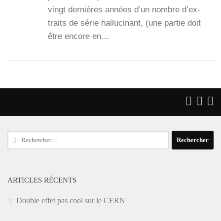
vingt der­nières années d’un nombre d’ex­
traits de série hal­lu­ci­nant, (une par­tie doit
être encore en…
Rechercher :
ARTICLES RÉCENTS
Double effet pas cool sur le CERN