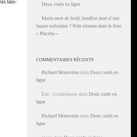
us lais­
Deux confs en ligne
Marin mort de froid, bouffon mort d’une
fausse exécution ? Petit erratum dans le livre
« Placebo »
COMMENTAIRES RÉCENTS
Richard Monvoisin
dans
Deux confs en
ligne
Éric - Contrebasso
dans
Deux confs en
ligne
Richard Monvoisin
dans
Deux confs en
ligne