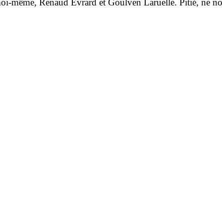
moi-même, Renaud Evrard et Goul­ven Laruelle. Pitié, ne no