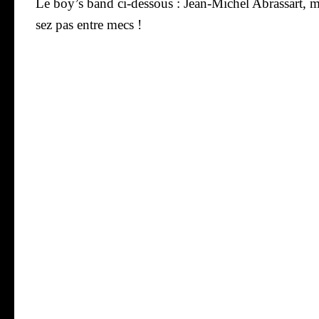
Le boy’s band ci-des­sous : Jean-Michel Abras­sart, 
sez pas entre mecs !