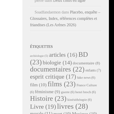
pierre
dans
Deux confs en ligne
Soadfandaemon
dans
Placebo, enquête –
Glossaires, Index, références complètes et
friandises (Les Arènes 2026)
ÉTIQUETTES
BD
articles
(16)
archéologie
(5)
(23)
biologie
(14)
documentaire
(8)
documentaires
(22)
enfants
(7)
esprit critique
(17)
fake news
(6)
films
(23)
film
(10)
France Culture
féminisme
(9)
(6)
guerre
(6)
henri broch
(6)
Histoire
(23)
kinésithérapie
(6)
livres
(28)
Livre
(19)
morale
(11)
mort
(10)
Musique
(10)