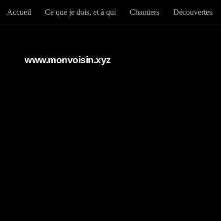
Accueil
Ce que je dois, et à qui
Chantiers
Découvertes
Au dessous du contenu
www.monvoisin.xyz