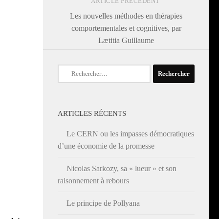
ARTICLE PRÉCÉDENT
Les nouvelles méthodes en thérapies
comportementales et cognitives, par
Lætitia Guillaume
Rechercher :
ARTICLES RÉCENTS
Le CERN ou les impasses démocratiques
d’une économie de la promesse
Nicolas Sarkozy, sa « lueur » et son
raisonnement à rebours
Le principe de Pollyana