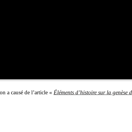
 on a cau­sé de l’ar­ticle «
Élé­ments d’histoire sur la genèse 