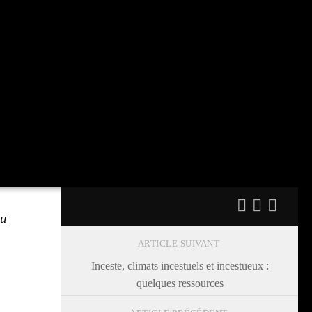
du
ARTICLE SUIVANT
Inceste, climats incestuels et incestueux :
quelques ressources