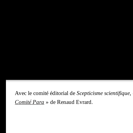
Avec le comi­té édi­to­rial de
Scep­ti­cisme scien­ti­fique
,
Comi­té Para
» de Renaud Evrard.