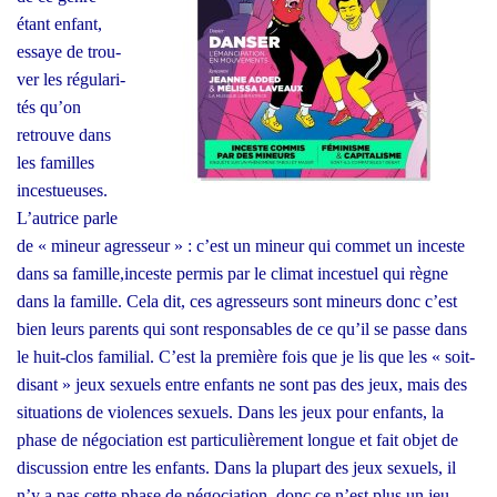
étant enfant,
essaye de trou­
ver les régu­la­ri­
tés qu’on
retrouve dans
les familles
inces­tueuses.
L’autrice parle
de « mineur agres­seur » : c’est un mineur qui com­met un inceste
dans sa famille,inceste per­mis par le cli­mat inces­tuel qui règne
dans la famille. Cela dit, ces agres­seurs sont mineurs donc c’est
bien leurs parents qui sont res­pon­sables de ce qu’il se passe dans
le huit-clos fami­lial. C’est la pre­mière fois que je lis que les « soit-
disant » jeux sexuels entre enfants ne sont pas des jeux, mais des
situa­tions de vio­lences sexuels. Dans les jeux pour enfants, la
phase de négo­cia­tion est par­ti­cu­liè­re­ment longue et fait objet de
dis­cus­sion entre les enfants. Dans la plu­part des jeux sexuels, il
n’y a pas cette phase de négo­cia­tion, donc ce n’est plus un jeu.