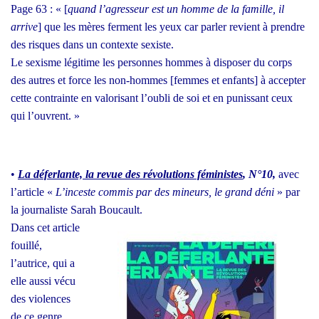
Page 63 : « [
quand l’agresseur est un homme de la famille, il
arrive
] que les mères ferment les yeux car par­ler revient à prendre
des risques dans un contexte sexiste.
Le sexisme légi­time les per­sonnes hommes à dis­po­ser du corps
des autres et force les non-hommes [femmes et enfants] à accep­ter
cette contrainte en valo­ri­sant l’oubli de soi et en punis­sant ceux
qui l’ouvrent. »
•
La défer­lante, la revue des révo­lu­tions fémi­nistes
, N°10,
avec
l’article «
L
’inceste com­mis par des mineurs, le grand déni
» par
la jour­na­liste Sarah Bou­cault.
Dans cet article
fouillé,
l’autrice, qui a
elle aus­si vécu
des vio­lences
de ce genre