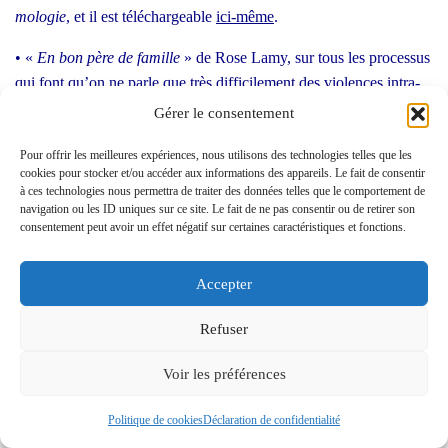
mo­lo­gie
, et il est télé­char­geable
ici-même
.
• «
En bon père de famille
» de Rose Lamy, sur tous les pro­ces­sus
qui font qu’on ne parle que très dif­fi­ci­le­ment des vio­lences intra-
fami­liales, car après tout, chacun·e y ferait comme il/elle veut…
Gérer le consentement
Alors que non : le res­pect de cha­cun est
pré­cieux
, même dans le
Pour offrir les meilleures expériences, nous utilisons des technologies telles que les
huit-clos fami­lial.
cookies pour stocker et/ou accéder aux informations des appareils. Le fait de consentir
à ces technologies nous permettra de traiter des données telles que le comportement de
Mon bon ami ajoute ceci :
navigation ou les ID uniques sur ce site. Le fait de ne pas consentir ou de retirer son
consentement peut avoir un effet négatif sur certaines caractéristiques et fonctions.
Sur le même thème, ils m’ont été conseillés mais je ne les
ai pas encore lus
Accepter
Le ber­ceau des domi­na­tions – Anthro­po­lo­gie de l’in­
ceste
, de Doro­thée Dus­sy (2013), réédi­té en 2021
Refuser
chez
Pocket
.
Voir les préférences
La Fami­lia grande
, de Camille Kouch­ner (2021), au
Seuil.
Politique de cookies
Déclaration de confidentialité
La fabrique des per­vers
, de Sophie Chau­veau