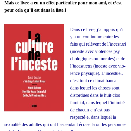
Mais ce livre a eu un effet par­ti­cu­lier pour mon ami, et c’est
pour cela qu’il est dans la liste.]
Dans ce livre, j’ai appris qu’il
y a un conti­nuum entre les
faits qui relèvent de l’
inces­tuel
(inceste avec vio­lences psy­
cho­lo­giques ou morales) et de
l’
inces­tueux
(inceste avec vio­
lence phy­sique). L’incestuel,
c’est tout ce cli­mat ban­cal
dans lequel les choses sont
dis­tor­dues dans le huit-clos
fami­lial, dans lequel l’intimité
de chacun·e n’est pas
respecté·e, dans lequel la
sexua­li­té des adultes qui ont l’ascendant écrase la ou les per­sonnes