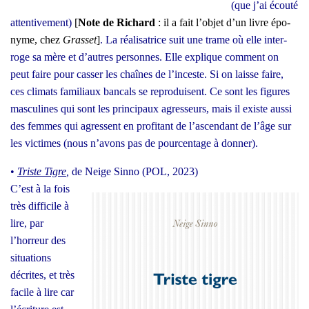
(que j’ai écou­té
atten­ti­ve­ment)
[
Note de Richard
: il a fait l’ob­jet d’un livre épo­
nyme, chez
Gras­set
]
. La réa­li­sa­trice suit une trame où elle inter­
roge sa mère et d’autres per­sonnes. Elle explique com­ment on
peut faire pour cas­ser les chaînes de l’inceste. Si on laisse faire,
ces cli­mats fami­liaux ban­cals se repro­duisent. Ce sont les figures
mas­cu­lines qui sont les prin­ci­paux agres­seurs, mais il existe aus­si
des femmes qui agressent en pro­fi­tant de l’ascendant de l’âge sur
les vic­times (nous n’a­vons pas de pour­cen­tage à don­ner).
•
Triste Tigre
,
de Neige Sin­no (POL, 2023)
C’est à la fois
très dif­fi­cile à
lire, par
l’horreur des
situa­tions
décrites, et très
facile à lire car