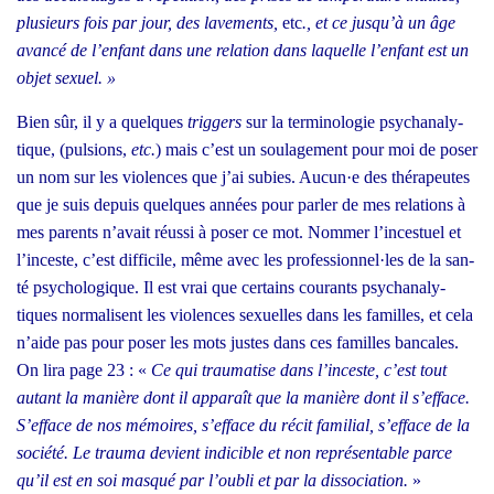
plu­sieurs fois par jour, des lave­ments,
etc
., et ce jusqu’à un âge
avan­cé de l’enfant dans une rela­tion dans laquelle l’enfant est un
objet sexuel. »
Bien sûr, il y a quelques
trig­gers
sur la ter­mi­no­lo­gie psy­cha­na­ly­
tique, (pul­sions,
etc.
) mais c’est un sou­la­ge­ment pour moi de poser
un nom sur les vio­lences que j’ai subies. Aucun·e des thé­ra­peutes
que je suis depuis quelques années pour par­ler de mes rela­tions à
mes parents n’avait réus­si à poser ce mot. Nom­mer l’incestuel et
l’inceste, c’est dif­fi­cile, même avec les professionnel·les de la san­
té psy­cho­lo­gique. Il est vrai que cer­tains cou­rants psy­cha­na­ly­
tiques nor­ma­lisent les vio­lences sexuelles dans les familles, et cela
n’aide pas pour poser les mots justes dans ces familles ban­cales.
On lira page 23 :
«
Ce qui trau­ma­tise dans l’inceste, c’est tout
autant la manière dont il appa­raît que la manière dont il s’efface.
S’efface de nos mémoires, s’efface du récit fami­lial, s’efface de la
socié­té. Le trau­ma devient indi­cible et non repré­sen­table parce
qu’il est en soi mas­qué par l’oubli et par la dis­so­cia­tion.
»