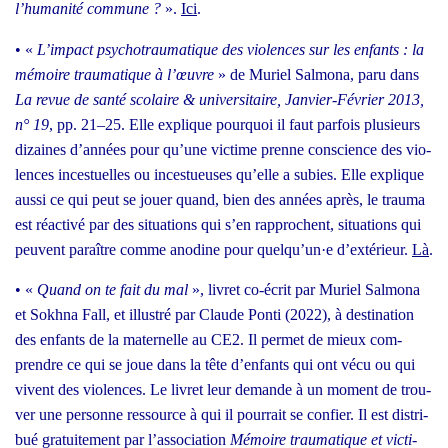
l’humanité com­mune ?
».
Ici
.
• «
L’impact psy­cho­trau­ma­tique des vio­lences sur les enfants : la
mémoire trau­ma­tique à l’œuvre
» de Muriel Sal­mo­na, paru dans
La revue de san­té sco­laire & uni­ver­si­taire, Jan­vier-Février 2013,
n° 19
, pp. 21–25. Elle explique pour­quoi il faut par­fois plu­sieurs
dizaines d’années pour qu’une vic­time prenne conscience des vio­
lences inces­tuelles ou inces­tueuses qu’elle a subies. Elle explique
aus­si ce qui peut se jouer quand, bien des années après, le trau­ma
est réac­ti­vé par des situa­tions qui s’en rap­prochent, situa­tions qui
peuvent paraître comme ano­dine pour quelqu’un·e d’extérieur.
Là
.
• «
Quand on te fait du mal
», livret co-écrit par Muriel Sal­mo­na
et Sokh­na Fall, et illus­tré par Claude Pon­ti (2022), à des­ti­na­tion
des enfants de la mater­nelle au CE2. Il per­met de mieux com­
prendre ce qui se joue dans la tête d’enfants qui ont vécu ou qui
vivent des vio­lences. Le livret leur demande à un moment de trou­
ver une per­sonne res­source à qui il pour­rait se confier. Il est
dis­tri­
bué gra­tui­te­ment par l’association
Mémoire
trau­ma­tique et vic­ti­