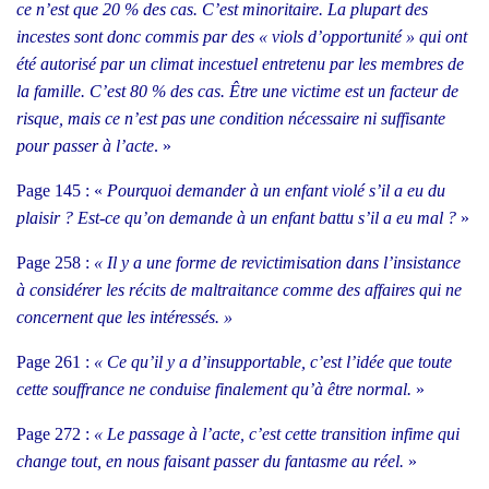
ce n’est que 20 % des cas. C’est mino­ri­taire. La plu­part des
incestes sont donc com­mis par des « viols d’opportunité » qui ont
été auto­ri­sé par un cli­mat inces­tuel entre­te­nu par les membres de
la famille. C’est 80 % des cas.
Être une vic­time est un fac­teur de
risque, mais ce n’est pas une condi­tion néces­saire ni suf­fi­sante
pour pas­ser à l’acte
. »
Page 145 : «
Pour­quoi deman­der à un enfant vio­lé s’il a eu du
plai­sir ? Est-ce qu’on demande à un enfant bat­tu s’il a eu mal ?
»
Page 258 :
« Il y a une forme de revic­ti­mi­sa­tion dans l’insistance
à consi­dé­rer les récits de mal­trai­tance comme des affaires qui ne
concernent que les inté­res­sés. »
Page 261 :
« Ce qu’il y a d’insupportable, c’est l’idée que toute
cette souf­france ne conduise fina­le­ment qu’à être nor­mal.
»
Page 272 :
« Le pas­sage à l’acte, c’est cette tran­si­tion infime qui
change tout, en nous fai­sant pas­ser du fan­tasme au réel.
»