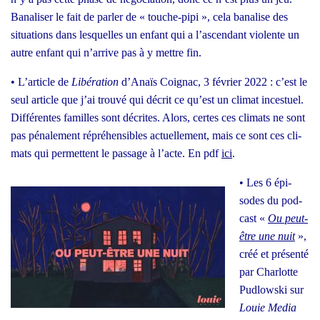
Bana­li­ser le fait de par­ler de « touche-pipi », cela bana­lise des
situa­tions dans les­quelles un enfant qui a l’ascendant vio­lente un
autre enfant qui n’arrive pas à y mettre fin.
• L’article de
Libé­ra­tion
d’A­naïs Coi­gnac, 3 février 2022 : c’est le
seul article que j’ai trou­vé qui décrit ce qu’est un cli­mat inces­tuel.
Dif­fé­rentes familles sont décrites. Alors, certes ces cli­mats ne sont
pas péna­le­ment répré­hen­sibles actuel­le­ment, mais ce sont ces cli­
mats qui per­mettent le pas­sage à l’acte. En pdf
ici
.
•
Les 6 épi­
sodes du pod­
cast «
Ou peut-
être une nuit
»,
créé et pré­sen­té
par Char­lotte
Pud­lows­ki sur
Louie Media