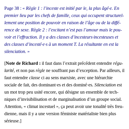
Page 38 : «
Règle 1 : l’inceste est ini­tié par le, la plus âgé·e. En
pre­mier lieu par les chefs de famille, ceux qui occupent struc­tu­rel­
le­ment une posi­tion de pou­voir en rai­son de l’âge ou de la dif­fé­
rence de sexe. Règle 2 : l’excitant n’est pas l’amour mais le pou­
voir et l’effraction. Il y a des classes d’incesteurs·incesteuses et
des classes d’incesté·e·s à un moment T. La résul­tante en est la
silen­cia­tion.
»
[
Note de Richard :
il faut dans l’ex­trait pré­cé­dent entendre
régu­
la­ri­té
, et non pas
règle
ne souf­frant pas d’ex­cep­tion. Par ailleurs, il
faut entendre
classe
ci au sens mar­xiste, avec une hié­rar­chie
sociale de fait, des dominant·es et des dominé·es.
Silen­cia­tion
est
un mot trop peu usi­té encore, qui désigne un ensemble de tech­
niques d’in­vi­si­bi­li­sa­tion et de mar­gi­na­li­sa­tion d’un groupe social.
Atten­tion, « cli­mat inces­tuel », ça peut avoir une tona­li­té très freu­
dienne, mais il y a une ver­sion fémi­niste maté­ria­liste bien plus
sérieuse.]