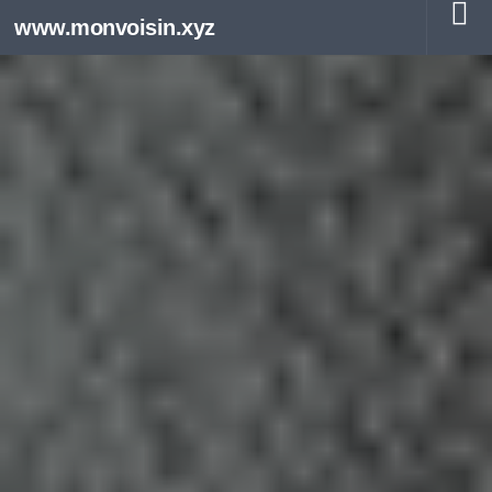
www.monvoisin.xyz
Au dessous du contenu