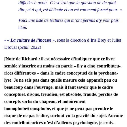
dif­fi­ciles à avoir. C’est vrai que la ques­tion de de quoi
dire, et à qui, est déli­cate et on est rare­ment for­mé pour. »
Voi­ci une liste de lec­tures qui m’ont per­mis d’y voir plus
clair.
• «
La culture de l’inceste
», sous la direc­tion d’I­ris Brey et Juliet
Drouar (
Seuil
, 2022)
[Note de Richard : il est néces­saire d’in­di­quer que ce livre
semble s’ins­crire au moins en par­tie – il y a cinq contri­bu­teu­
rices différent·es – dans le cadre concep­tuel de la psy­cha­na­
lyse. Je ne sais pas dans quelle mesure cela appa­raît peu ou
beau­coup dans l’ou­vrage, mais il faut savoir que le cadre
concep­tuel, disons, freu­dien, est obso­lète, frau­dé, per­clus de
concepts sor­tis du cha­peau, et notoi­re­ment
homophobe/transphobe, et que je ne peux pas prendre le
risque de ne pas le dire, sur­tout vu la gra­vi­té du sujet. Aucune
des contri­bu­teu­rices n’est d’ailleurs psy­cho­logue, je crois.