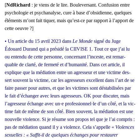
[
NdRi­chard
: je viens de le lire. Bou­le­ver­sant. Confu­sion entre
psy­cho­lo­gie et psy­cha­na­lyse, cure à base d’ob­si­dienne, quelques
élé­ments m’ont fait tiquer, mais qu’est-ce par rap­port à l’ap­port de
cette oeuvre ?]
• Un article du 15 avril 2023 dans
Le Monde
signé du Juge
Édouard Durand qui a pré­si­dé la CIIVISE 1. Tout ce que j’ai lu
ou enten­du de cette per­sonne, concer­nant l’inceste, est remar­
quable de clar­té, de fer­me­té et d’humanité. Dans cet article, il
explique que la média­tion entre un agres­seur et une vic­time des­
sert sou­vent la vic­time, car les agres­seurs excellent dans l’art de se
faire pas­ser pour autres, et que les vic­times sont désta­bi­li­sées par
le fait d’é­chan­ger avec leurs agres­seurs. OK pour dis­cu­ter, mais
l’agresseur échange avec un·e professionnel·le d’un côté, et la vic­
time fait de même de son côté. Bien sou­vent, la média­tion est une
nou­velle vio­lence. Si je résume son pro­pos tel que je l’ai com­pris :
pas de média­tion quand il y a vio­lence. Cela s’ap­pelle «
Vio­lences
sexuelles : « Suf­fit-il de quelques échanges pour res­tau­rer