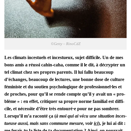
©Get­ty – RinoCdZ
Les cli­mats inces­tuels et inces­tueux, sujet dif­fi­cile. Un de mes
bons amis a réus­si cahin-caha, comme il le dit, à décryp­ter un
tel cli­mat chez ses propres parents. Il lui fal­lu beau­coup
d’échanges, beau­coup de lec­tures, une bonne dose de culture
fémi­niste et du sou­tien psy­cho­lo­gique de professionnel·les et
de proches, pour qu’il se rende compte qu’il y avait un « pro­
blème » : en effet, cri­ti­quer sa propre norme fami­lial est dif­fi­
cile, et néces­site d’être très entouré·e pour ne pas som­brer.
Lors­qu’il m’a racon­té ça (
à moi qui ai vécu une situa­tion inces­
tueuse aus­si, mais sans com­mune mesure, voir
ici
), je lui ai dit :
me ferais-tu la liste de ta docu­men­ta­tion ? Ain­si, on pour­rait