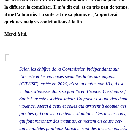
la dif­fu­ser, la com­plé­ter. Il m’a dit oui, et en très peu de temps,
il me l’a four­nie. La suite est de sa plume, et j’ap­por­te­rai
quelques maigres contri­bu­tions à la fin.
Mer­ci à lui.
Selon les chiffres de la Com­mis­sion indé­pen­dante sur
l’inceste et les vio­lences sexuelles faites aux enfants
(CIIVISE), créée en 2020, c’est un enfant sur 10 qui est
vic­time d’inceste dans sa famille en France. C’est mas­sif.
Subir l’in­ceste est dévas­ta­teur. En par­ler est une deuxième
vio­lence. Mer­ci à ceux et celles qui arrivent à écou­ter des
proches qui ont vécu de telles situa­tions. Ces dis­cus­sions,
qui font remon­ter des trau­mas, et mettent en cause cer­
tains modèles fami­liaux ban­cals, sont des dis­cus­sions très