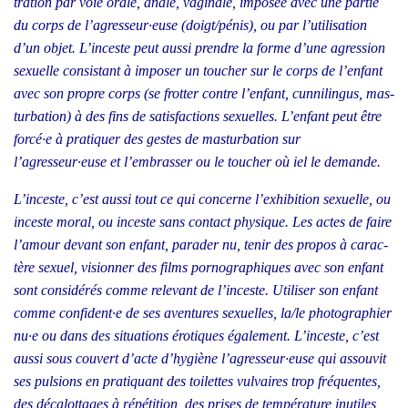
tra­tion par voie orale, anale, vagi­nale, impo­sée avec une par­tie
du corps de l’agresseur·euse (doigt/pénis), ou par l’utilisation
d’un objet. L’inceste peut aus­si prendre la forme d’une agres­sion
sexuelle consis­tant à impo­ser un tou­cher sur le corps de l’enfant
avec son propre corps (se frot­ter contre l’enfant, cun­ni­lin­gus, mas­
tur­ba­tion) à des fins de satis­fac­tions sexuelles. L’enfant peut être
forcé·e à pra­ti­quer des gestes de mas­tur­ba­tion sur
l’agresseur·euse et l’embrasser ou le tou­cher où iel le demande.
L’inceste, c’est aus­si tout ce qui concerne l’exhibition sexuelle, ou
inceste moral, ou inceste sans contact phy­sique. Les actes de faire
l’amour devant son enfant, para­der nu, tenir des pro­pos à carac­
tère sexuel, vision­ner des films por­no­gra­phiques avec son enfant
sont consi­dé­rés comme rele­vant de l’inceste. Uti­li­ser son enfant
comme confident·e de ses aven­tures sexuelles, la/le pho­to­gra­phier
nu·e ou dans des situa­tions éro­tiques éga­le­ment. L’inceste, c’est
aus­si sous cou­vert d’acte d’hygiène l’agresseur·euse qui assou­vit
ses pul­sions en pra­ti­quant des toi­lettes vul­vaires trop fré­quentes,
des déca­lot­tages à répé­ti­tion, des prises de tem­pé­ra­ture inutiles,