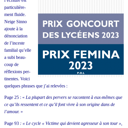
l’écriture est
par­ti­cu­liè­re­
ment fluide.
Neige Sin­no
ajoute à la
dénon­cia­tion
de l’inceste
fami­lial qu’elle
a subi beau­
coup de
réflexions per­
ti­nentes. Voi­ci
quelques phrases que j’ai rele­vées :
Page 25 : «
La plu­part des per­vers se racontent à eux-mêmes que
ce qu’ils res­sentent et ce qu’il font vivre à son ori­gine dans de
l’amour.
»
Page 93
: « Le cycle « Vic­time qui devient agres­seur à son tour »,