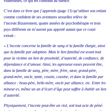
vul­né­rables, ce qui les contraint au silence.
C’est dans ce livre que j’apprends (page 13) qu’utiliser son enfant
comme confi­dent de ses aven­tures sexuelles relève de
l’inceste.Bizarrement, quatre années de psy­cho­thé­ra­pie et trois
psys dif­fé­rents ne m’au­ront pas appor­té autant que ce court
extrait :
« L’inceste concerne la famille de sang et la famille élar­gie, ain­si
que la famille par adop­tion. Mais le lien fami­lial est avant tout
pour la vic­time un lien de proxi­mi­té, d’autorité, de confiance, de
dépen­dance et d’amour. Ain­si, les agresseur·euses peuvent être,
dans la famille de sang, père, mère, frère, sœur, grand-père,
grand-mère, oncle, tante, cou­sin, cou­sine, et dans la famille par
alliance : beau-père, belle-mère, oncle par alliance, etc. Entre les
mineur·es, même un an d’écart d’âge peut suf­fire à éta­blir un lien
d’autorité.
Phy­si­que­ment, l’inceste peut-être un viol, soit tout acte de péné­