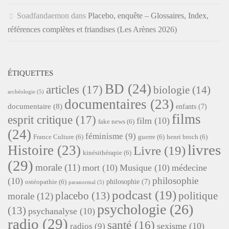
Soadfandaemon
dans
Placebo, enquête – Glossaires, Index,
références complètes et friandises (Les Arènes 2026)
ÉTIQUETTES
BD
(24)
articles
(17)
biologie
(14)
archéologie
(5)
documentaires
(23)
documentaire
(8)
enfants
(7)
films
esprit critique
(17)
film
(10)
fake news
(6)
(24)
féminisme
(9)
France Culture
(6)
guerre
(6)
henri broch
(6)
livres
Histoire
(23)
Livre
(19)
kinésithérapie
(6)
(29)
morale
(11)
mort
(10)
Musique
(10)
médecine
philosophie
(10)
philosophie
(7)
ostéopathie
(6)
paranormal
(5)
podcast
(19)
placebo
(13)
politique
morale
(12)
psychologie
(26)
(13)
psychanalyse
(10)
radio
(29)
santé
(16)
sexisme
(10)
radios
(9)