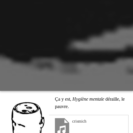
Ça y est,
Hygiène men­tale
déraille, le
pauvre.
crismich