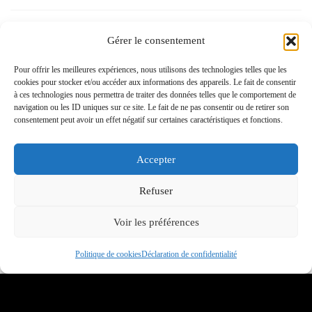
juillet 2024
Gérer le consentement
juin 2024
Pour offrir les meilleures expériences, nous utilisons des technologies telles que les
cookies pour stocker et/ou accéder aux informations des appareils. Le fait de consentir
mai 2024
à ces technologies nous permettra de traiter des données telles que le comportement de
navigation ou les ID uniques sur ce site. Le fait de ne pas consentir ou de retirer son
consentement peut avoir un effet négatif sur certaines caractéristiques et fonctions.
avril 2024
Accepter
mars 2024
Refuser
février 2024
Voir les préférences
janvier 2024
Politique de cookies
Déclaration de confidentialité
décembre 2023
novembre 2023