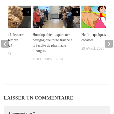
8
0
matériel, lectures
Homéopathie : expérience
Heidi – quelques anec
 de septembre
pédagogique toute fraîche à
cocasses
vier 2024
la faculté de pharmacie
29 AVRIL 2021
d’Angers
ER 2024
4 DÉCEMBRE 2024
LAISSER UN COMMENTAIRE
Commentaire
*