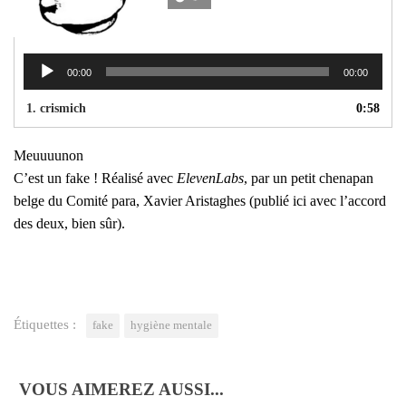
Lecteur
audio
00:00
00:00
1.
crismich
0:58
Meuuuu­non
C’est un fake ! Réa­li­sé avec
Ele­ven­Labs
, par un petit che­na­pan
belge du Comi­té para, Xavier Aris­ta­ghes (publié ici avec l’ac­cord
des deux, bien sûr).
Étiquettes :
fake
hygiène mentale
VOUS AIMEREZ AUSSI...