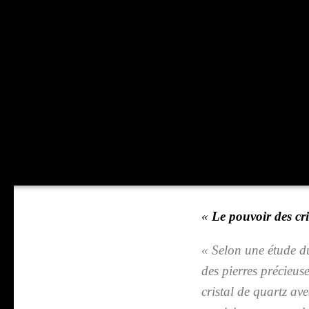
«
Le pou­voir des cri
« Selon une étude du
des pierres pré­cieuse
cris­tal de quartz av