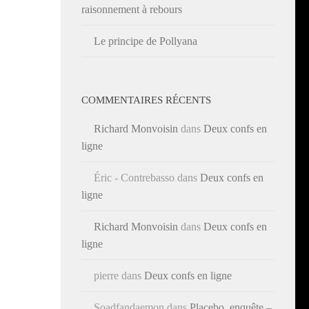
raisonnement à rebours
Le principe de Pollyana
COMMENTAIRES RÉCENTS
Richard Monvoisin
dans
Deux confs en
ligne
Éric - Contrebasso
dans
Deux confs en
ligne
Richard Monvoisin
dans
Deux confs en
ligne
pierre
dans
Deux confs en ligne
Soadfandaemon
dans
Placebo, enquête –