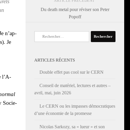
­rels
ARTICLE PRÉCÉDENT
’un
Du death metal pour réviser son Peter
Popoff
Je n’ap­
Rechercher :
s). Je
ARTICLES RÉCENTS
Double effet pas cool sur le CERN
 l’A­
Conseil de matériel, lectures et autres –
avril, mai, juin 2026
a­nor­mal
y Socie­
Le CERN ou les impasses démocratiques
d’une économie de la promesse
Nicolas Sarkozy, sa « lueur » et son