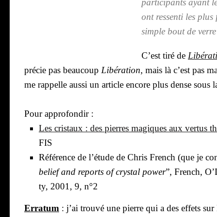
par­ti­ci­pants ayant 
ont res­sen­ti les plus
simple bout de verre
C’est tiré de
Libé­ra­
pré­cie pas beau­coup
Libé­ra­tion
, mais là c’est pas m
me rap­pelle aus­si un article encore plus dense sous 
Pour appro­fon­dir :
Les cris­taux : des pierres magiques aux ver­tus thé
FIS
Réfé­rence de l’é­tude de Chris French (que je co
belief and reports of crys­tal power
”, French, O’D
ty, 2001, 9, n°2
Erra­tum
:
j’ai trou­vé une pierre qui a des effets sur l