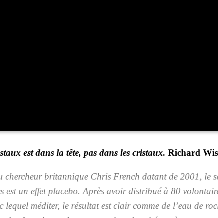
s­taux est dans la tête, pas dans les cris­taux.
Richard Wis
 cher­cheur bri­tan­nique
Chris French
datant de 2001, le se
s est un effet pla­ce­bo. Après avoir dis­tri­bué à 80 volon­tai
ec
lequel médi­ter, le résul­tat est clair comme de l’eau de roc