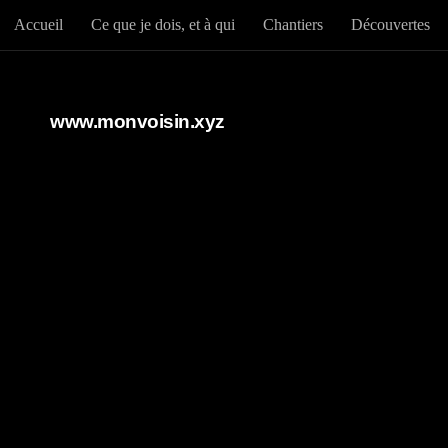
Accueil
Ce que je dois, et à qui
Chantiers
Découvertes
Au dessous du contenu
www.monvoisin.xyz