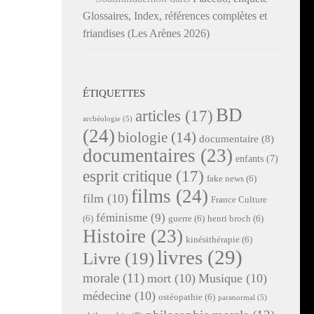
Glossaires, Index, références complètes et
friandises (Les Arènes 2026)
ÉTIQUETTES
BD
articles
(17)
archéologie
(5)
(24)
biologie
(14)
documentaire
(8)
documentaires
(23)
enfants
(7)
esprit critique
(17)
fake news
(6)
films
(24)
film
(10)
France Culture
féminisme
(9)
(6)
guerre
(6)
henri broch
(6)
Histoire
(23)
kinésithérapie
(6)
livres
(29)
Livre
(19)
morale
(11)
mort
(10)
Musique
(10)
médecine
(10)
ostéopathie
(6)
paranormal
(5)