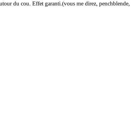
tour du cou. Effet garan­ti.
(vous me direz, pench­blende,