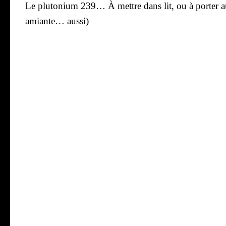
Le plu­to­nium 239… À mettre dans lit, ou à por­ter au
amiante… aus­si)