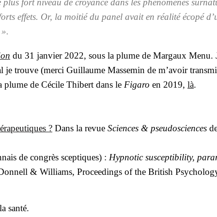
le plus fort niveau de croyance dans les phé­no­mènes sur­na­tu
 forts effets. Or, la moi­tié du panel avait en réa­li­té éco­pé d
».
tion
du 31 jan­vier 2022, sous la plume de Mar­gaux Menu. 
al je trouve (mer­ci Guillaume Mas­se­min de m’a­voir trans­mi
la plume de Cécile Thi­bert dans le
Figa­ro
en 2019,
là
.
­ra­peu­tiques ?
Dans la revue
Sciences & pseu­dos­ciences
de
nnais de congrès scep­tiques) :
Hyp­no­tic sus­cep­ti­bi­li­ty, par
onnell & Williams, Pro­cee­dings of the Bri­tish Psy­cho­lo­g
a san­té.