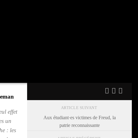
e­man
ARTICLE SUIVANT
ul effet
Aux étudiant·es victimes de Freud, la
res un
patrie reconnaissante
he : les