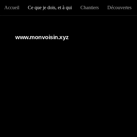
Accueil
Ce que je dois, et à qui
Chantiers
Découvertes
Au dessous du contenu
www.monvoisin.xyz