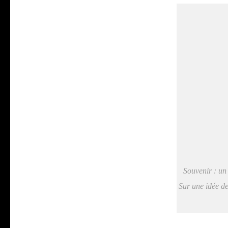
Sou­ve­nir : 
Sur une idée de m