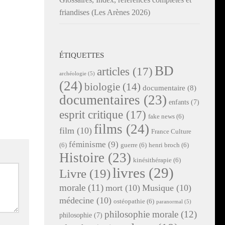
friandises (Les Arènes 2026)
ÉTIQUETTES
BD
articles
(17)
archéologie
(5)
(24)
biologie
(14)
documentaire
(8)
documentaires
(23)
enfants
(7)
esprit critique
(17)
fake news
(6)
films
(24)
film
(10)
France Culture
féminisme
(9)
(6)
guerre
(6)
henri broch
(6)
Histoire
(23)
kinésithérapie
(6)
livres
(29)
Livre
(19)
morale
(11)
mort
(10)
Musique
(10)
médecine
(10)
ostéopathie
(6)
paranormal
(5)
philosophie morale
(12)
philosophie
(7)