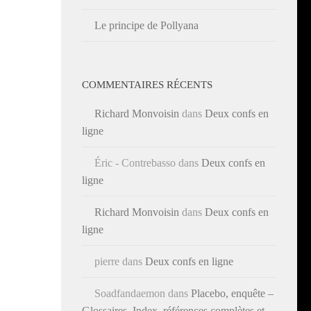
Le principe de Pollyana
COMMENTAIRES RÉCENTS
Richard Monvoisin
dans
Deux confs en
ligne
Éric - Contrebasso
dans
Deux confs en
ligne
Richard Monvoisin
dans
Deux confs en
ligne
pierre
dans
Deux confs en ligne
Soadfandaemon
dans
Placebo, enquête –
Glossaires, Index, références complètes et