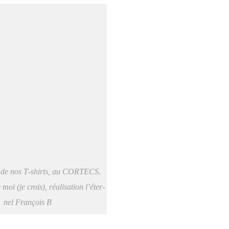
un de nos T‑shirts, au CORTECS.
oi (je crois), réa­li­sa­tion l’é­ter­
nel Fran­çois B