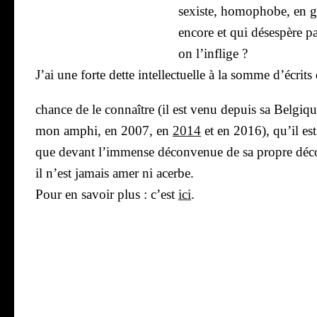
sexiste, homo­phobe, en gr
encore et qui déses­père pat
on l’in­flige ?
J’ai une forte dette intel­lec­tuelle à la somme d’é­crits
chance de le connaître (il est venu depuis sa Bel­giqu
mon amphi, en 2007, en
2014
et en 2016), qu’il est 
que devant l’im­mense décon­ve­nue de sa propre décon­
il n’est jamais amer ni acerbe.
Pour en savoir plus : c’est
ici
.