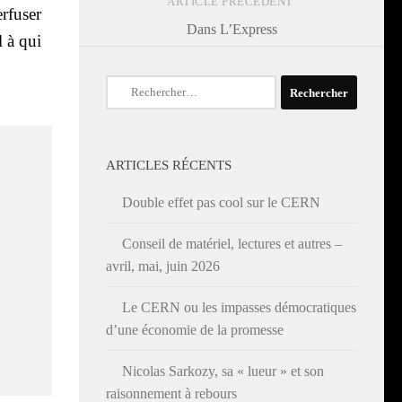
ARTICLE PRÉCÉDENT
­fu­ser
Dans L’Express
l à qui
Rechercher :
ARTICLES RÉCENTS
Double effet pas cool sur le CERN
Conseil de matériel, lectures et autres –
avril, mai, juin 2026
Le CERN ou les impasses démocratiques
d’une économie de la promesse
Nicolas Sarkozy, sa « lueur » et son
raisonnement à rebours