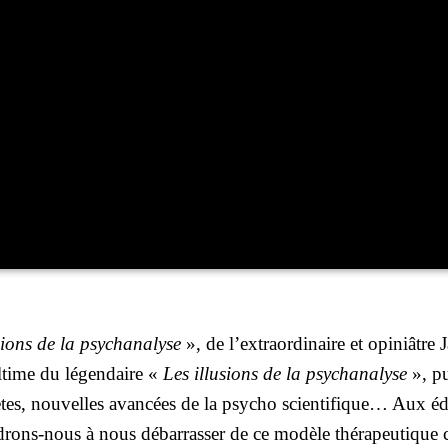
sions de la psy­cha­na­lyse
», de l’ex­tra­or­di­naire et opi­niâtre
ltime du légen­daire «
Les illu­sions de la psy­cha­na­lyse
», pu
es, nou­velles avan­cées de la psy­cho scien­ti­fique… Aux édi
drons-nous à nous débar­ras­ser de ce modèle thé­ra­peu­tique