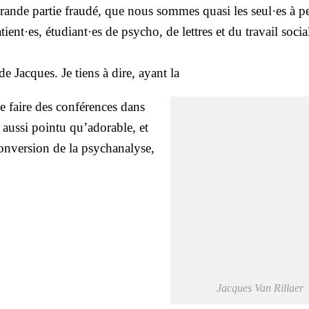
ande par­tie frau­dé, que nous sommes qua­si les seul·es à per
ient·es, étudiant·es de psy­cho, de lettres et du tra­vail socia
 de Jacques. Je tiens à dire, ayant la
e faire des confé­rences dans
aus­si poin­tu qu’a­do­rable, et
ver­sion de la psy­cha­na­lyse,
Jacques Van Rillaer