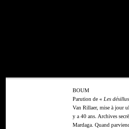
BOUM
Paru­tion de «
Les dés­illu­
Van Rillaer, mise à jour u
y a 40 ans. Archives secrèt
Mar­da­ga. Quand par­vien­