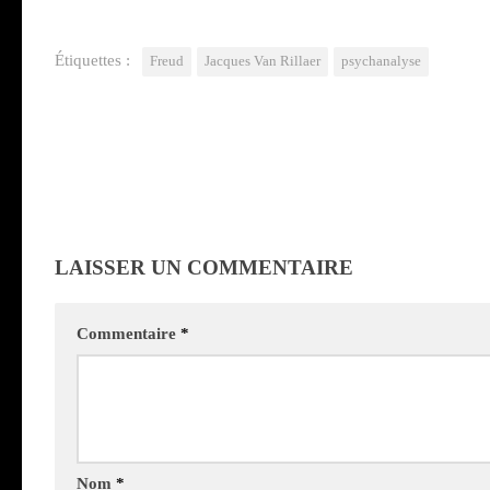
Étiquettes :
Freud
Jacques Van Rillaer
psychanalyse
LAISSER UN COMMENTAIRE
Commentaire
*
Nom
*