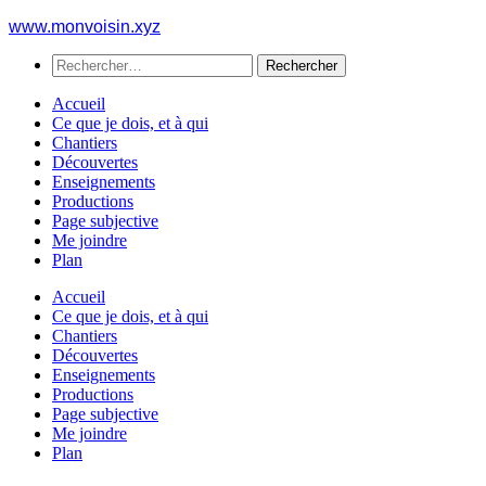
Au
www.monvoisin.xyz
dessous
Rechercher :
du
contenu
Accueil
Ce que je dois, et à qui
Chantiers
Découvertes
Enseignements
Productions
Page subjective
Me joindre
Plan
Accueil
Ce que je dois, et à qui
Chantiers
Découvertes
Enseignements
Productions
Page subjective
Me joindre
Plan