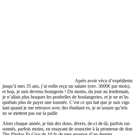
Après avoir vécu d’ex­pé­dients
jus­qu’à mes 35 ans, j’ai enfin reçu un salaire (env. 3000€ par mois),
et hop, je suis deve­nu bour­geois ! Du moins, du jour au len­de­main,
je n’al­lais plus bra­quer les pou­belles de bou­lan­ge­ries, et je ne m’in­
quié­tais plus de payer une tour­née. C’est ce qui fait que je suis vigi­
lant quand je me retrouve avec des étudiant·es, je m’as­sure qu’iels
ne se mettent pas sur la paille
Alors chaque année, je fais des dons, divers, de-ci de-là, par­fois rai­
son­nés, par­fois moins, en essayant de sous­crire à la pro­messe de don
The Pledge To Give
de 10 % de mes reve­nus (l’an der­nier