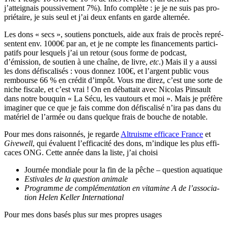
j’atteignais pous­si­ve­ment 7%). Info com­plète : je je ne suis pas pro­
prié­taire, je suis seul et j’ai deux enfants en garde alter­née.
Les dons « secs », sou­tiens ponc­tuels, aide aux frais de pro­cès repré­
sentent env. 1000€ par an, et je ne compte les finan­ce­ments par­ti­ci­
pa­tifs pour les­quels j’ai un retour (sous forme de pod­cast,
d’émission, de sou­tien à une chaîne, de livre,
etc
.) Mais il y a aus­si
les dons défis­ca­li­sés : vous don­nez 100€, et l’argent public vous
rem­bourse 66 % en cré­dit d’impôt. Vous me direz, c’est une sorte de
niche fis­cale, et c’est vrai ! On en débat­tait avec Nico­las Pin­sault
dans notre bou­quin « La Sécu, les vau­tours et moi ». Mais je pré­fère
ima­gi­ner que ce que je fais comme don défis­ca­li­sé n’ira pas dans du
maté­riel de l’armée ou dans quelque frais de bouche de notable.
Pour mes dons rai­son­nés, je regarde
Altruisme effi­cace France
et
Give­well
, qui éva­luent l’efficacité des dons, m’indique les plus effi­
caces ONG. Cette année dans la liste, j’ai choi­si
Jour­née mon­diale pour la fin de la pêche – ques­tion aqua­tique
Esti­vales
de la
ques­tion ani­male
Pro­gramme de com­plé­men­ta­tion en vita­mine A de l’as­so­cia­
tion Helen Kel­ler Inter­na­tio­nal
Pour mes dons basés plus sur mes propres usages