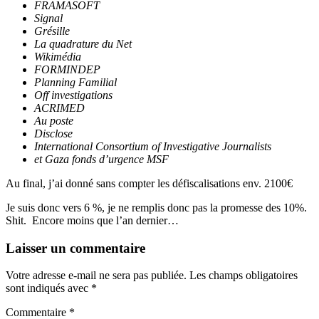
FRAMASOFT
Signal
Gré­sille
La qua­dra­ture du Net
Wiki­mé­dia
FORMINDEP
Plan­ning Fami­lial
Off inves­ti­ga­tion
s
ACRIMED
Au poste
Dis­close
Inter­na­tio­nal Consor­tium of Inves­ti­ga­tive Jour­na­lists
et
Gaza fonds d’urgence MSF
Au final, j’ai don­né sans comp­ter les défis­ca­li­sa­tions env. 2100€
Je suis donc vers 6 %, je ne rem­plis donc pas la pro­messe des 10%.
Shit. Encore moins que l’an der­nier…
Laisser un commentaire
Votre adresse e-mail ne sera pas publiée.
Les champs obligatoires
sont indiqués avec
*
Commentaire
*