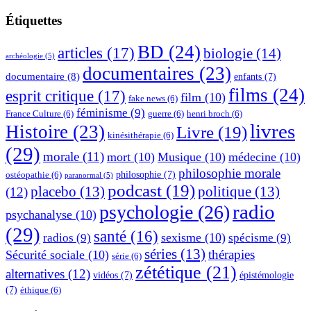
Étiquettes
BD
(24)
articles
(17)
biologie
(14)
archéologie
(5)
documentaires
(23)
documentaire
(8)
enfants
(7)
films
(24)
esprit critique
(17)
film
(10)
fake news
(6)
féminisme
(9)
France Culture
(6)
guerre
(6)
henri broch
(6)
livres
Histoire
(23)
Livre
(19)
kinésithérapie
(6)
(29)
morale
(11)
mort
(10)
Musique
(10)
médecine
(10)
philosophie morale
philosophie
(7)
ostéopathie
(6)
paranormal
(5)
podcast
(19)
placebo
(13)
politique
(13)
(12)
radio
psychologie
(26)
psychanalyse
(10)
(29)
santé
(16)
sexisme
(10)
radios
(9)
spécisme
(9)
séries
(13)
thérapies
Sécurité sociale
(10)
série
(6)
zététique
(21)
alternatives
(12)
vidéos
(7)
épistémologie
(7)
éthique
(6)