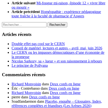
Article suivant
Mi-fougue mi-raison, épisode 12 « vivre libre
ou mourir »
Article précédent
Homéopathie : expérience pédagogique
toute fraîche à la faculté de pharmacie d’Angers
Rechercher :
Articles récents
Double effet pas cool sur le CERN
Conseil de matériel, lectures et autres – avril, mai, juin 2026
Le CERN ou les impasses démocratiques d’une économie de
la promesse
Nicolas Sarkozy, sa « lueur » et son raisonnement à rebours
Le principe de Pollyana
Commentaires récents
Richard Monvoisin
dans
Deux confs en ligne
Éric - Contrebasso
dans
Deux confs en ligne
Richard Monvoisin
dans
Deux confs en ligne
pierre
dans
Deux confs en ligne
Soadfandaemon
dans
Placebo, enquête – Glossaires, Index,
références complètes et friandises (Les Arènes 2026)