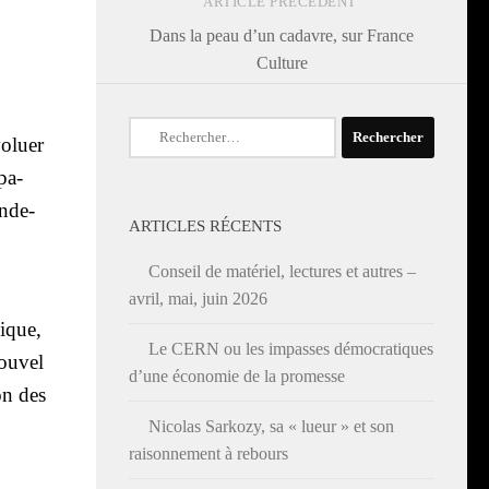
ARTICLE PRÉCÉDENT
Dans la peau d’un cadavre, sur France
Culture
Rechercher :
o­luer
pa­
n­de­
ARTICLES RÉCENTS
Conseil de matériel, lectures et autres –
avril, mai, juin 2026
gique,
Le CERN ou les impasses démocratiques
ou­vel
d’une économie de la promesse
on des
Nicolas Sarkozy, sa « lueur » et son
raisonnement à rebours