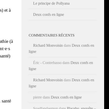
Le principe de Pollyana
s) et à
Deux confs en ligne
COMMENTAIRES RÉCENTS
athie (à
Richard Monvoisin
dans
Deux confs en
nt·e·s
ligne
an­té)
Éric - Contrebasso
dans
Deux confs en
ligne
Richard Monvoisin
dans
Deux confs en
ligne
pierre
dans
Deux confs en ligne
 san­té
Soadfandaemon
dans
Placebo, enquête –