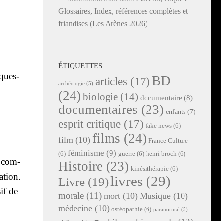
Glossaires, Index, références complètes et
friandises (Les Arènes 2026)
ÉTIQUETTES
 ques­
BD
articles
(17)
archéologie
(5)
(24)
biologie
(14)
documentaire
(8)
documentaires
(23)
enfants
(7)
esprit critique
(17)
fake news
(6)
films
(24)
film
(10)
France Culture
féminisme
(9)
(6)
guerre
(6)
henri broch
(6)
, com­
Histoire
(23)
kinésithérapie
(6)
a­tion.
livres
(29)
Livre
(19)
sif de
morale
(11)
mort
(10)
Musique
(10)
médecine
(10)
ostéopathie
(6)
paranormal
(5)