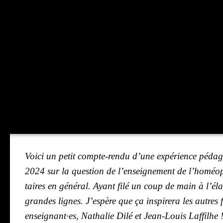
Voi­ci un petit compte-ren­du d’une expé­rience péda­
2024 sur la ques­tion de l’en­sei­gne­ment de l’ho­méo­pa­
taires en géné­ral. Ayant filé un coup de main à l’é­la­
grandes lignes. J’es­père que ça ins­pi­re­ra les autre
enseignant·es, Natha­lie Dilé et Jean-Louis Laf­filhe 