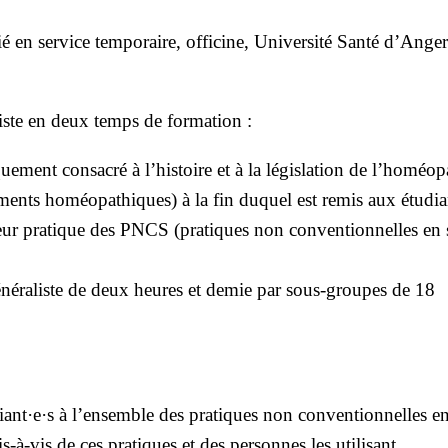
é en ser­vice tem­po­raire, offi­cine, Uni­ver­si­té San­té d’Anger
iste en deux temps de for­ma­tion :
ue­ment consa­cré à l’histoire et à la légis­la­tion de l’homéop
ments homéo­pa­thiques) à la fin duquel est remis aux étudia
leur pra­tique des PNCS (pra­tiques non conven­tion­nelles en s
é­ra­liste de deux heures et demie par sous-groupes de 18
diant·e·s à l’ensemble des pra­tiques non conven­tion­nelles en
s-à-vis de ces pra­tiques et des per­sonnes les uti­li­sant.