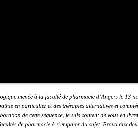
go­gique menée à la facul­té de phar­ma­cie d’An­gers le 13 
thie en par­ti­cu­lier et des thé­ra­pies alter­na­tives et com­pl
bo­ra­tion de cette séquence, je suis content de vous en livrer
s facul­tés de phar­ma­cie à s’emparer du sujet. Bra­vo aux deu
!