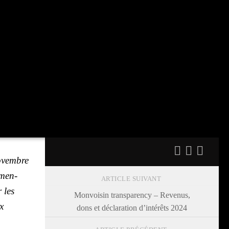
novembre
é­men­
ARTICLE SUIVANT
 les
Monvoisin transparency – Revenus,
x
dons et déclaration d’intérêts 2024