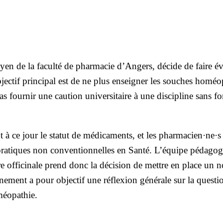
yen de la facul­té de phar­ma­cie d’Angers, décide de faire év
jectif prin­ci­pal est de ne plus ensei­gner les souches homéo­
four­nir une cau­tion uni­ver­si­taire à une dis­ci­pline sans fo
 à ce jour le sta­tut de médi­ca­ments, et les pharmacien·ne·s
pra­tiques non conven­tion­nelles en San­té. L’équipe péda­go­
re offi­ci­nale prend donc la déci­sion de mettre en place un n
­ment a pour objec­tif une réflexion géné­rale sur la ques­ti
oméopathie.