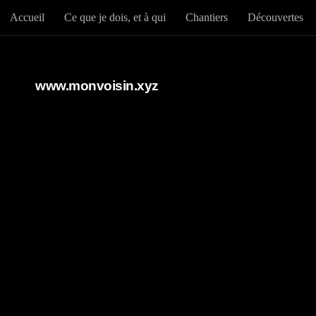
Accueil
Ce que je dois, et à qui
Chantiers
Découvertes
Au dessous du contenu
www.monvoisin.xyz