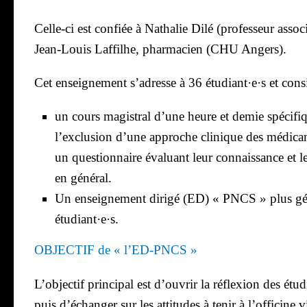
Celle-ci est confiée à Natha­lie Dilé (pro­fes­seur asso­ci
Jean-Louis Laf­filhe, phar­ma­cien (CHU Angers).
Cet ensei­gne­ment s’adresse à 36 étudiant·e·s et cons
un cours magis­tral
d’une heure et demie spé­ci­fi­q
l’exclusion d’une approche cli­nique des médi­ca­
un ques­tion­naire éva­luant leur connais­sance et 
en géné­ral.
Un ensei­gne­ment diri­gé (ED) « PNCS » plus gén
étudiant·e·s.
OBJECTIF de « l’ED-PNCS »
L’objectif prin­ci­pal est d’ouvrir la réflexion des étu
puis d’échanger sur les atti­tudes à tenir à l’officine vi