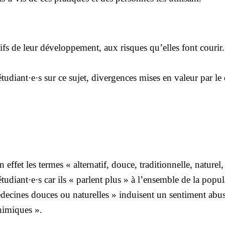
s de leur déve­lop­pe­ment, aux risques qu’elles font cou­rir.
udiant·e·s sur ce sujet, diver­gences mises en valeur par le
»
fet les termes « alter­na­tif, douce, tra­di­tion­nelle, natu­rel
 étudiant·e·s car ils « parlent plus » à l’ensemble de la popu­l
éde­cines douces ou natu­relles » induisent un sen­ti­ment abu­
chi­miques ».