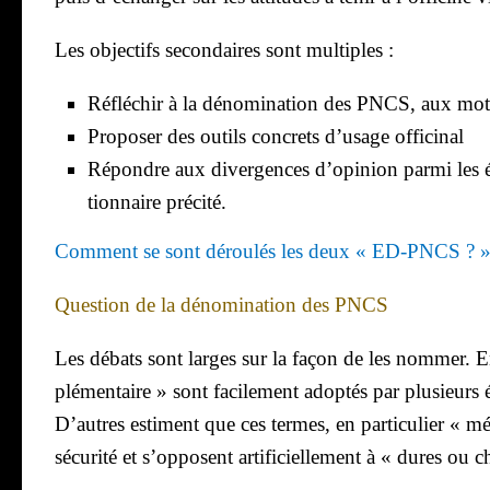
Les objec­tifs secon­daires sont mul­tiples :
Réflé­chir à la déno­mi­na­tion des PNCS, aux motif
Pro­po­ser des outils concrets d’usage offi­ci­nal
Répondre aux diver­gences d’opinion par­mi les ét
tion­naire pré­ci­té.
Com­ment se sont dérou­lés les deux « ED-PNCS ? 
Ques­tion de la déno­mi­na­tion des PNCS
Les débats sont larges sur la façon de les nom­mer. En ef
plé­men­taire » sont faci­le­ment adop­tés par plu­sieurs
D’autres estiment que ces termes, en par­ti­cu­lier « m
sécu­ri­té et s’opposent arti­fi­ciel­le­ment à « dures ou 