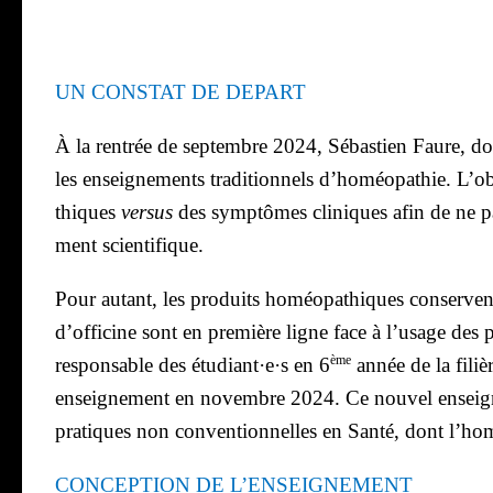
UN CONSTAT DE DEPART
À la ren­trée de sep­tembre 2024, Sébas­tien Faure, do
les ensei­gne­ments tra­di­tion­nels d’homéopathie. L’ob
thiques
ver­sus
des symp­tômes cli­niques afin de ne pas 
ment scien­ti­fique.
Pour autant, les pro­duits homéo­pa­thiques conservent
d’officine sont en pre­mière ligne face à l’usage des 
ème
res­pon­sable des étudiant·e·s en 6
année de la filiè
ensei­gne­ment en novembre 2024. Ce nou­vel ensei­gne
pra­tiques non conven­tion­nelles en San­té, dont l’h
CONCEPTION DE L’ENSEIGNEMENT