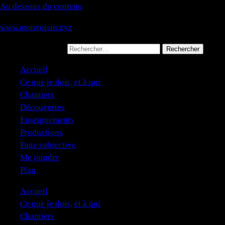
Au dessous du contenu
www.monvoisin.xyz
Rechercher :
Accueil
Ce que je dois, et à qui
Chantiers
Découvertes
Enseignements
Productions
Page subjective
Me joindre
Plan
Accueil
Ce que je dois, et à qui
Chantiers