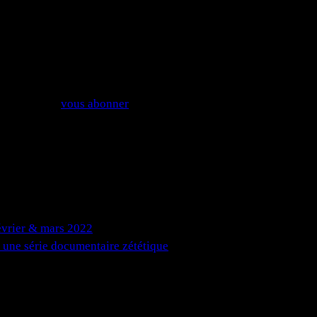
pouvez aussi
vous abonner
sans commenter.
février & mars 2022
 une série documentaire zététique