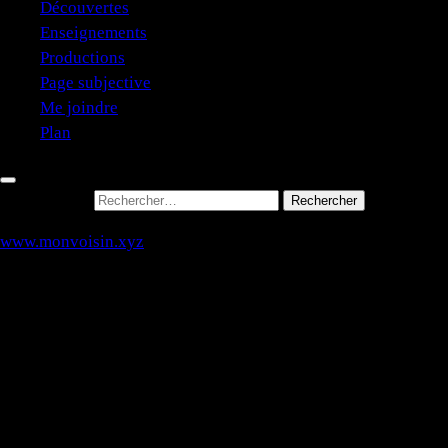
Découvertes
Enseignements
Productions
Page subjective
Me joindre
Plan
Rechercher :
www.monvoisin.xyz