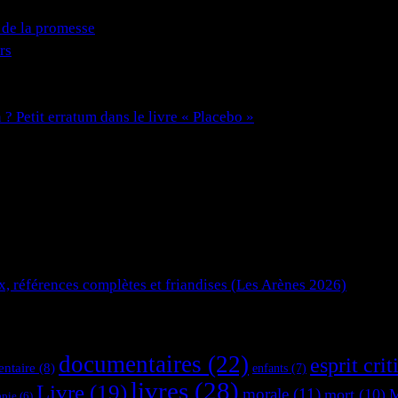
de la promesse
rs
? Petit erratum dans le livre « Placebo »
x, références complètes et friandises (Les Arènes 2026)
documentaires
(22)
esprit crit
ntaire
(8)
enfants
(7)
livres
(28)
Livre
(19)
morale
(11)
mort
(10)
M
apie
(6)