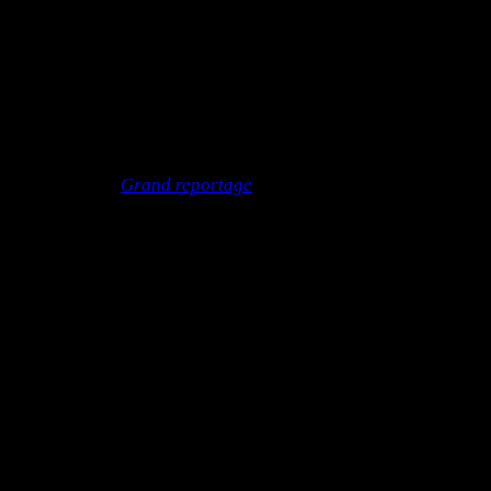
heure) dont une bonne part n’é­taient même pas orphelin·es. Rô
À écou­ter dans
Grand repor­tage
, Radio France inter­na­tio­nale.
Pen­sée à mon vieux pote Kim.