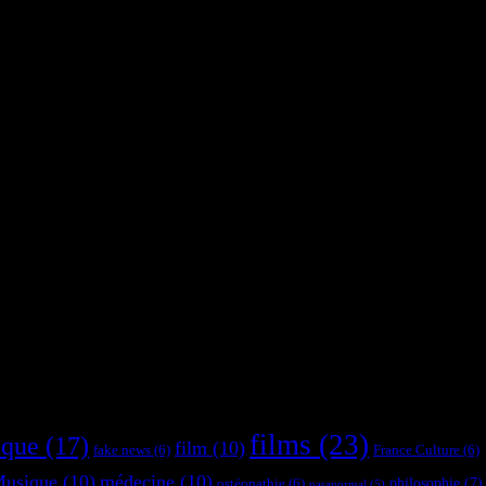
films
(23)
ique
(17)
film
(10)
fake news
(6)
France Culture
(6)
usique
(10)
médecine
(10)
philosophie
(7)
ostéopathie
(6)
paranormal
(5)