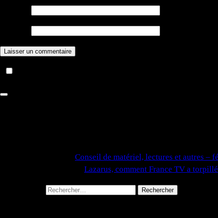
E-mail
*
Site web
Notifiez-moi des commentaires à venir via e-mail. Vous 
Article suivant
Conseil de matériel, lectures et autres – 
Article précédent
Lazarus, comment France TV a torpillé
Rechercher :
Articles récents