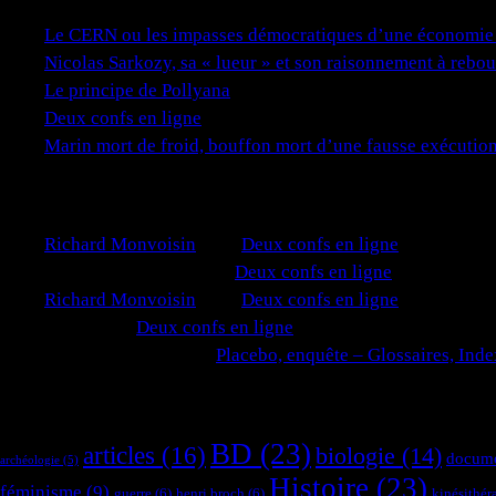
Le CERN ou les impasses démocratiques d’une économie 
Nicolas Sarkozy, sa « lueur » et son raisonnement à rebou
Le principe de Pollyana
Deux confs en ligne
Marin mort de froid, bouffon mort d’une fausse exécution 
Commentaires récents
Richard Monvoisin
dans
Deux confs en ligne
Éric - Contrebasso
dans
Deux confs en ligne
Richard Monvoisin
dans
Deux confs en ligne
pierre
dans
Deux confs en ligne
Soadfandaemon
dans
Placebo, enquête – Glossaires, Inde
Étiquettes
BD
(23)
articles
(16)
biologie
(14)
docume
archéologie
(5)
Histoire
(23)
féminisme
(9)
guerre
(6)
henri broch
(6)
kinésithér