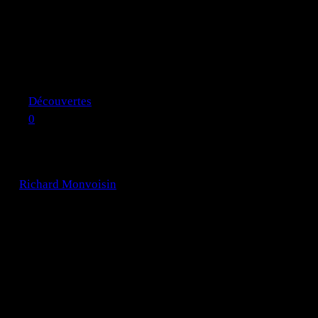
Découvertes
0
Pourquoi autant d’enfants coréens ont-ils 
par
Richard Monvoisin
·
31 mars 2022