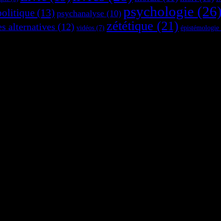
psychologie
(26
politique
(13)
psychanalyse
(10)
zététique
(21)
es alternatives
(12)
vidéos
(7)
épistémologie