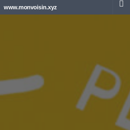
www.monvoisin.xyz
Au dessous du contenu