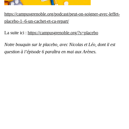
https://campusgrenoble.org/podcast/peut-on-soigner-avec-leffet-
placebo‑1–6‑un-cachet-et-ca-repart/
La suite ici :
https://campusgrenoble.org/?s=placebo
Notre bou­quin sur le pla­ce­bo, avec Nico­las et Léo, dont il est
ques­tion à l’é­pi­sode 6 paraî­tra en mai aux Arènes.