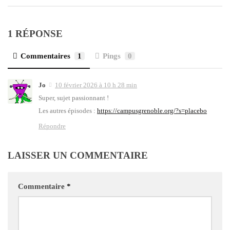
1 RÉPONSE
Commentaires
1
Pings
0
Jo
10 février 2026 à 10 h 28 min
Super, sujet pas­sion­nant !
Les autres épi­sodes :
https://campusgrenoble.org/?s=placebo
Répondre
LAISSER UN COMMENTAIRE
Commentaire
*