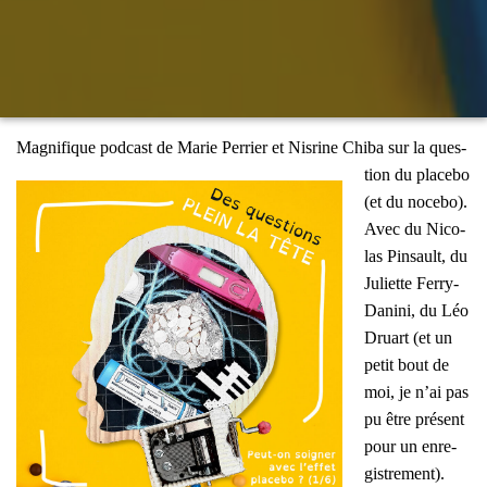
Magni­fique pod­cast d
e Marie Per­rier et Nis­rine Chi­ba sur la ques­
tion du pla­ce­bo
(et du noce­bo).
Avec du Nico­
las Pin­sault, du
Juliette Fer­ry-
Dani­ni, du Léo
Druart (et un
petit bout de
moi, je n’ai pas
pu être pré­sent
pour un enre­
gis­tre­ment).