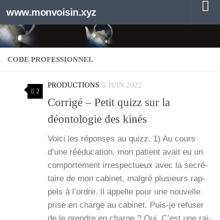
www.monvoisin.xyz
Au dessous du contenu
CODE PROFESSIONNEL
PRODUCTIONS
5 JUIN 2022
2
Corrigé – Petit quizz sur la
déontologie des kinés
Voi­ci les réponses au quizz. 1) Au cours
d’une réédu­ca­tion, mon patient avait eu un
com­por­te­ment irres­pec­tueux avec la secré­
taire de mon cabi­net, mal­gré plu­sieurs rap­
pels à l’ordre. Il appelle pour une nou­velle
prise en charge au cabi­net. Puis-je refu­ser
de le prendre en charge ? Oui. C’est une rai­