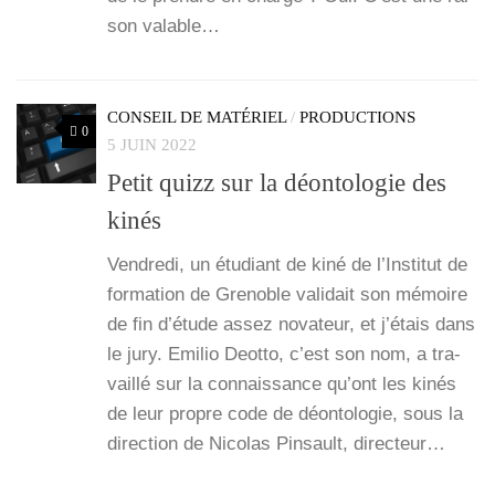
son valable…
CONSEIL DE MATÉRIEL
/
PRODUCTIONS
0
5 JUIN 2022
Petit quizz sur la déontologie des
kinés
Ven­dre­di, un étu­diant de kiné de l’Ins­ti­tut de
for­ma­tion de Gre­noble vali­dait son mémoire
de fin d’é­tude assez nova­teur, et j’é­tais dans
le jury. Emi­lio Deot­to, c’est son nom, a tra­
vaillé sur la connais­sance qu’ont les kinés
de leur propre code de déon­to­lo­gie, sous la
direc­tion de Nico­las Pin­sault, direc­teur…