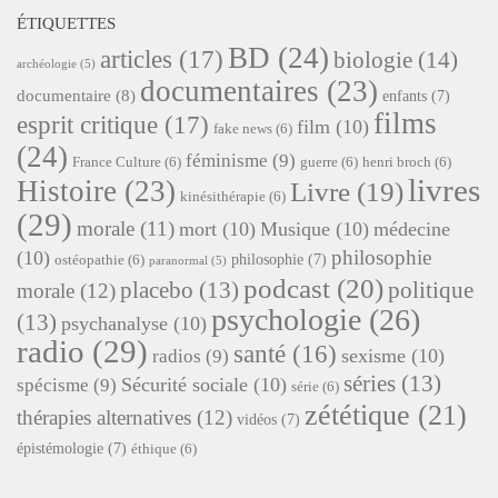
ÉTIQUETTES
BD
(24)
articles
(17)
biologie
(14)
archéologie
(5)
documentaires
(23)
documentaire
(8)
enfants
(7)
films
esprit critique
(17)
film
(10)
fake news
(6)
(24)
féminisme
(9)
France Culture
(6)
guerre
(6)
henri broch
(6)
livres
Histoire
(23)
Livre
(19)
kinésithérapie
(6)
(29)
morale
(11)
mort
(10)
Musique
(10)
médecine
philosophie
(10)
philosophie
(7)
ostéopathie
(6)
paranormal
(5)
podcast
(20)
placebo
(13)
politique
morale
(12)
psychologie
(26)
(13)
psychanalyse
(10)
radio
(29)
santé
(16)
sexisme
(10)
radios
(9)
séries
(13)
Sécurité sociale
(10)
spécisme
(9)
série
(6)
zététique
(21)
thérapies alternatives
(12)
vidéos
(7)
épistémologie
(7)
éthique
(6)