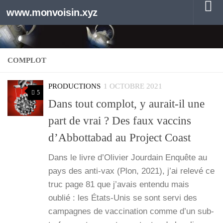
www.monvoisin.xyz
Au dessous du contenu
COMPLOT
PRODUCTIONS
1 OCTOBRE 2021
5
Dans tout complot, y aurait-il une
part de vrai ? Des faux vaccins
d’Abbottabad au Project Coast
Dans le livre d’O­li­vier Jour­dain Enquête au
pays des anti-vax (Plon, 2021), j’ai rele­vé ce
truc page 81 que j’a­vais enten­du mais
oublié : les États-Unis se sont ser­vi des
cam­pagnes de vac­ci­na­tion comme d’un sub­