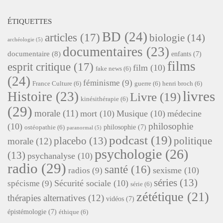
ÉTIQUETTES
BD
(24)
articles
(17)
biologie
(14)
archéologie
(5)
documentaires
(23)
documentaire
(8)
enfants
(7)
films
esprit critique
(17)
film
(10)
fake news
(6)
(24)
féminisme
(9)
France Culture
(6)
guerre
(6)
henri broch
(6)
livres
Histoire
(23)
Livre
(19)
kinésithérapie
(6)
(29)
morale
(11)
mort
(10)
Musique
(10)
médecine
philosophie
(10)
philosophie
(7)
ostéopathie
(6)
paranormal
(5)
podcast
(19)
placebo
(13)
politique
morale
(12)
psychologie
(26)
(13)
psychanalyse
(10)
radio
(29)
santé
(16)
sexisme
(10)
radios
(9)
séries
(13)
Sécurité sociale
(10)
spécisme
(9)
série
(6)
zététique
(21)
thérapies alternatives
(12)
vidéos
(7)
épistémologie
(7)
éthique
(6)