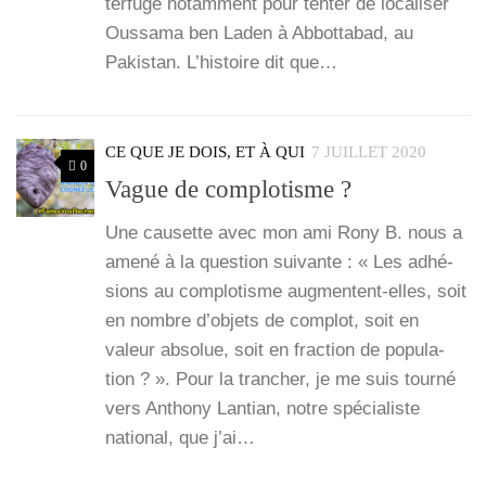
ter­fuge notam­ment pour ten­ter de loca­li­ser
Ous­sa­ma ben Laden à Abbot­ta­bad, au
Pakis­tan. L’his­toire dit que…
CE QUE JE DOIS, ET À QUI
7 JUILLET 2020
0
Vague de complotisme ?
Une cau­sette avec mon ami Rony B. nous a
ame­né à la ques­tion sui­vante : « Les adhé­
sions au com­plo­tisme aug­­mentent-elles, soit
en nombre d’ob­jets de com­plot, soit en
valeur abso­lue, soit en frac­tion de popu­la­
tion ? ». Pour la tran­cher, je me suis tour­né
vers Antho­ny Lan­tian, notre spé­cia­liste
natio­nal, que j’ai…