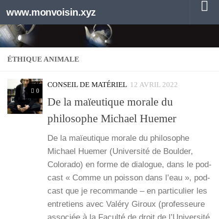
www.monvoisin.xyz
Au dessous du contenu
ÉTHIQUE ANIMALE
CONSEIL DE MATÉRIEL
12 AVRIL 2022
0
De la maïeutique morale du
philosophe Michael Huemer
De la maïeu­tique morale du phi­lo­sophe
Michael Hue­mer (Uni­ver­si­té de Boul­der,
Colo­ra­do) en forme de dia­logue, dans le pod­
cast « Comme un pois­son dans l’eau », pod­
cast que je recom­mande – en par­ti­cu­lier les
entre­tiens avec Valé­ry Giroux (pro­fes­seure
asso­ciée à la Facul­té de droit de l’U­ni­ver­si­té