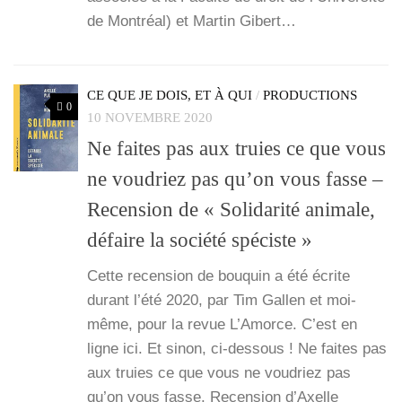
de Mont­réal) et Mar­tin Gibert…
CE QUE JE DOIS, ET À QUI
/
PRODUCTIONS
0
10 NOVEMBRE 2020
Ne faites pas aux truies ce que vous
ne voudriez pas qu’on vous fasse –
Recension de « Solidarité animale,
défaire la société spéciste »
Cette recen­sion de bou­quin a été écrite
durant l’é­té 2020, par Tim Gal­len et moi-
même, pour la revue L’A­morce. C’est en
ligne ici. Et sinon, ci-des­­sous ! Ne faites pas
aux truies ce que vous ne vou­driez pas
qu’on vous fasse. Recen­sion d’Axelle