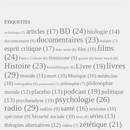
ÉTIQUETTES
BD
(24)
articles
(17)
biologie
(14)
archéologie
(5)
documentaires
(23)
documentaire
(8)
enfants
(7)
films
esprit critique
(17)
film
(10)
fake news
(6)
(24)
féminisme
(9)
France Culture
(6)
guerre
(6)
henri broch
(6)
livres
Histoire
(23)
Livre
(19)
kinésithérapie
(6)
(29)
morale
(11)
mort
(10)
Musique
(10)
médecine
philosophie
(10)
philosophie
(7)
ostéopathie
(6)
paranormal
(5)
podcast
(19)
placebo
(13)
politique
morale
(12)
psychologie
(26)
(13)
psychanalyse
(10)
radio
(29)
santé
(16)
sexisme
(10)
radios
(9)
séries
(13)
Sécurité sociale
(10)
spécisme
(9)
série
(6)
zététique
(21)
thérapies alternatives
(12)
vidéos
(7)