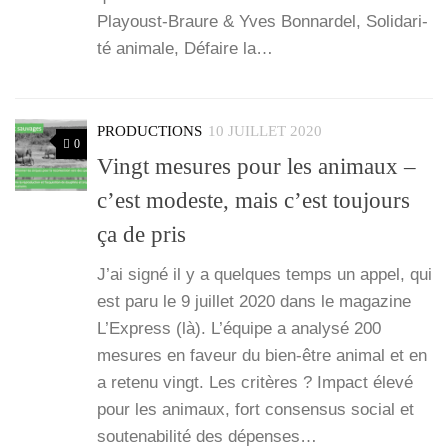
Playoust-Braure & Yves Bon­nar­del, Soli­da­ri­
té ani­male, Défaire la…
PRODUCTIONS
10 JUILLET 2020
0
Vingt mesures pour les animaux –
c’est modeste, mais c’est toujours
ça de pris
J’ai signé il y a quelques temps un appel, qui
est paru le 9 juillet 2020 dans le maga­zine
L’Ex­press (là). L’é­quipe a ana­ly­sé 200
mesures en faveur du bien-être ani­mal et en
a rete­nu vingt. Les cri­tères ? Impact éle­vé
pour les ani­maux, fort consen­sus social et
sou­te­na­bi­li­té des dépenses…