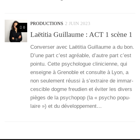
PRODUCTIONS
2 JUIN 2023
0
Laëtitia Guillaume : ACT 1 scène 1
Conver­ser avec Laë­ti­tia Guillaume a du bon.
D’une part c’est agréable, d’autre part c’est
poin­tu. Cette psy­cho­logue cli­ni­cienne, qui
enseigne à Gre­noble et consulte à Lyon, a
non seule­ment réus­si à s’ex­traire de immar­
ces­cible dogme freu­dien et évi­ter les divers
pièges de la psy­cho­pop (la « psy­cho popu­
laire ») et du déve­lop­pe­ment…