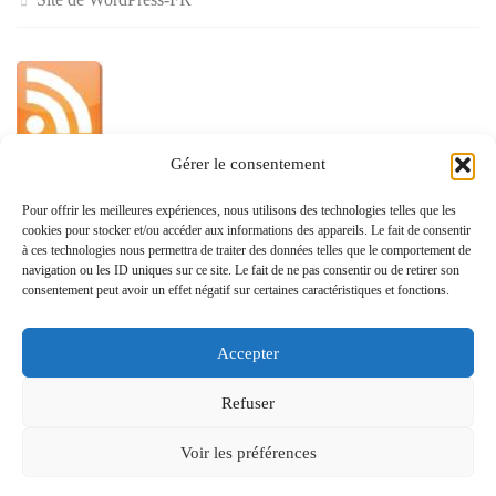
Gérer le consentement
»
Pour offrir les meilleures expériences, nous utilisons des technologies telles que les
cookies pour stocker et/ou accéder aux informations des appareils. Le fait de consentir
Politique de confidentialité
à ces technologies nous permettra de traiter des données telles que le comportement de
navigation ou les ID uniques sur ce site. Le fait de ne pas consentir ou de retirer son
consentement peut avoir un effet négatif sur certaines caractéristiques et fonctions.
Accepter
www.monvoisin.xyz © 2026. Tous droits réservés.
Refuser
Fièrement propulsé par
- Conçu par
Allez sur Hueman Pro
Voir les préférences