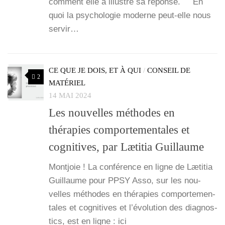
com­ment elle a illus­tré sa réponse. En
quoi la psy­cho­lo­gie moderne peut-elle nous
ser­vir…
CE QUE JE DOIS, ET À QUI
/
CONSEIL DE
2
MATÉRIEL
14 MAI 2024
Les nouvelles méthodes en
thérapies comportementales et
cognitives, par Lætitia Guillaume
Mont­joie ! La confé­rence en ligne de Læti­tia
Guillaume pour PPSY Asso, sur les nou­
velles méthodes en thé­ra­pies com­por­te­men­
tales et cog­ni­tives et l’é­vo­lu­tion des diag­nos­
tics, est en ligne : ici