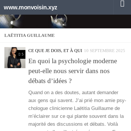
www.monvoisin.xyz
Au dessous du contenu
LAËTITIA GUILLAUME
CE QUE JE DOIS, ET À QUI
10 SEPTEMBRE 2025
5
En quoi la psychologie moderne
peut-elle nous servir dans nos
débats d’idées ?
Quand on a des doutes, autant deman­der
aux gens qui savent. J’ai prié mon amie psy­
cho­logue cli­ni­cienne Laë­ti­tia Guillaume de
m’é­clai­rer sur ce qui plante sou­vent dans la
majo­ri­té des dis­cus­sions et débats. Voi­là