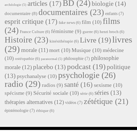
BD
(24)
articles
(17)
biologie
(14)
archéologie
(5)
documentaires
(23)
documentaire
(8)
enfants
(7)
films
esprit critique
(17)
film
(10)
fake news
(6)
(24)
féminisme
(9)
France Culture
(6)
guerre
(6)
henri broch
(6)
livres
Histoire
(23)
Livre
(19)
kinésithérapie
(6)
(29)
morale
(11)
mort
(10)
Musique
(10)
médecine
philosophie
(10)
philosophie
(7)
ostéopathie
(6)
paranormal
(5)
podcast
(19)
placebo
(13)
politique
morale
(12)
psychologie
(26)
(13)
psychanalyse
(10)
radio
(29)
santé
(16)
sexisme
(10)
radios
(9)
séries
(13)
Sécurité sociale
(10)
spécisme
(9)
série
(6)
zététique
(21)
thérapies alternatives
(12)
vidéos
(7)
épistémologie
(7)
éthique
(6)