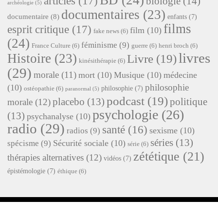
articles
(17)
biologie
(14)
archéologie
(5)
documentaires
(23)
documentaire
(8)
enfants
(7)
films
esprit critique
(17)
film
(10)
fake news
(6)
(24)
féminisme
(9)
France Culture
(6)
guerre
(6)
henri broch
(6)
livres
Histoire
(23)
Livre
(19)
kinésithérapie
(6)
(29)
morale
(11)
mort
(10)
Musique
(10)
médecine
philosophie
(10)
philosophie
(7)
ostéopathie
(6)
paranormal
(5)
podcast
(19)
placebo
(13)
politique
morale
(12)
psychologie
(26)
(13)
psychanalyse
(10)
radio
(29)
santé
(16)
sexisme
(10)
radios
(9)
séries
(13)
Sécurité sociale
(10)
spécisme
(9)
série
(6)
zététique
(21)
thérapies alternatives
(12)
vidéos
(7)
épistémologie
(7)
éthique
(6)