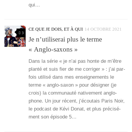
qui…
CE QUE JE DOIS, ET À QUI
14 OCTOBRE 2021
3
Je n’utiliserai plus le terme
« Anglo-saxons »
Dans la série « je n’ai pas honte de m’être
plan­té et suis fier de me cor­ri­ger » : j’ai par­
fois uti­li­sé dans mes ensei­gne­ments le
terme « anglo-saxon » pour dési­gner (je
crois) la com­mu­nau­té nati­ve­ment anglo­
phone. Un jour récent, j’é­cou­tais Paris Noir,
le pod­cast de Kévi Donat, et plus pré­ci­sé­
ment son épi­sode 5…