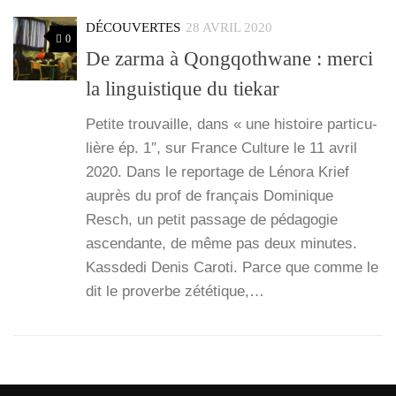
DÉCOUVERTES
28 AVRIL 2020
0
De zarma à Qongqothwane : merci
la linguistique du tiekar
Petite trou­vaille, dans « une his­toire par­ti­cu­
lière ép. 1″, sur France Culture le 11 avril
2020. Dans le repor­tage de Léno­ra Krief
auprès du prof de fran­çais Domi­nique
Resch, un petit pas­sage de péda­go­gie
ascen­dante, de même pas deux minutes.
Kass­de­di Denis Caro­ti. Parce que comme le
dit le pro­verbe zété­tique,…