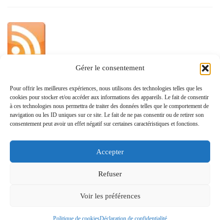
Gérer le consentement
»
Pour offrir les meilleures expériences, nous utilisons des technologies telles que les
cookies pour stocker et/ou accéder aux informations des appareils. Le fait de consentir
Politique de confidentialité
à ces technologies nous permettra de traiter des données telles que le comportement de
navigation ou les ID uniques sur ce site. Le fait de ne pas consentir ou de retirer son
consentement peut avoir un effet négatif sur certaines caractéristiques et fonctions.
Accepter
www.monvoisin.xyz © 2026. Tous droits réservés.
Refuser
Fièrement propulsé par
- Conçu par
Allez sur Hueman Pro
Voir les préférences
Politique de cookies
Déclaration de confidentialité