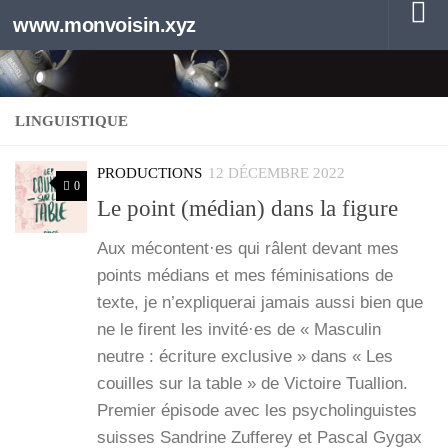
www.monvoisin.xyz
Au dessous du contenu
LINGUISTIQUE
PRODUCTIONS
12 DÉCEMBRE 2022
0
Le point (médian) dans la figure
Aux mécontent·es qui râlent devant mes
points médians et mes fémi­ni­sa­tions de
texte, je n’ex­pli­que­rai jamais aus­si bien que
ne le firent les invité·es de « Mas­cu­lin
neutre : écri­ture exclu­sive » dans « Les
couilles sur la table » de Vic­toire Tual­lion.
Pre­mier épi­sode avec les psy­cho­linguistes
suisses San­drine Zuf­fe­rey et Pas­cal Gygax