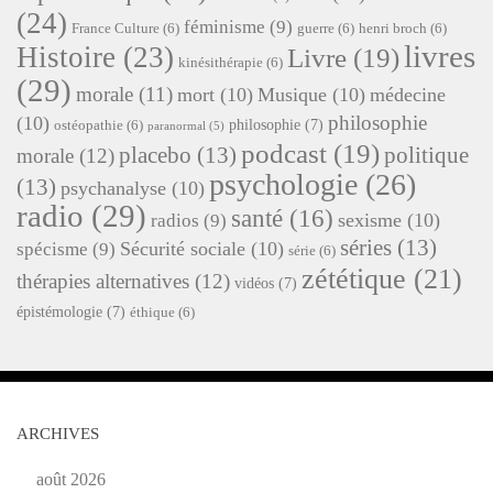
(24)
féminisme
(9)
France Culture
(6)
guerre
(6)
henri broch
(6)
livres
Histoire
(23)
Livre
(19)
kinésithérapie
(6)
(29)
morale
(11)
mort
(10)
Musique
(10)
médecine
philosophie
(10)
philosophie
(7)
ostéopathie
(6)
paranormal
(5)
podcast
(19)
placebo
(13)
politique
morale
(12)
psychologie
(26)
(13)
psychanalyse
(10)
radio
(29)
santé
(16)
sexisme
(10)
radios
(9)
séries
(13)
Sécurité sociale
(10)
spécisme
(9)
série
(6)
zététique
(21)
thérapies alternatives
(12)
vidéos
(7)
épistémologie
(7)
éthique
(6)
ARCHIVES
août 2026