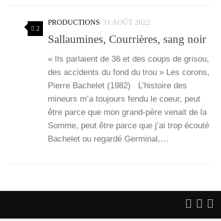
PRODUCTIONS
31 AOÛT 2022
2
Sallaumines, Courrières, sang noir
« Ils par­laient de 36 et des coups de gri­sou,
des acci­dents du fond du trou » Les corons,
Pierre Bache­let (1982) L’his­toire des
mineurs m’a tou­jours fen­du le coeur, peut
être parce que mon grand-père venait de la
Somme, peut être parce que j’ai trop écou­té
Bache­let ou regar­dé Ger­mi­nal,…