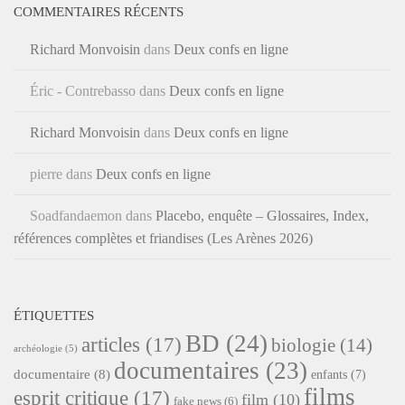
COMMENTAIRES RÉCENTS
Richard Monvoisin
dans
Deux confs en ligne
Éric - Contrebasso
dans
Deux confs en ligne
Richard Monvoisin
dans
Deux confs en ligne
pierre
dans
Deux confs en ligne
Soadfandaemon
dans
Placebo, enquête – Glossaires, Index,
références complètes et friandises (Les Arènes 2026)
ÉTIQUETTES
BD
(24)
articles
(17)
biologie
(14)
archéologie
(5)
documentaires
(23)
documentaire
(8)
enfants
(7)
films
esprit critique
(17)
film
(10)
fake news
(6)