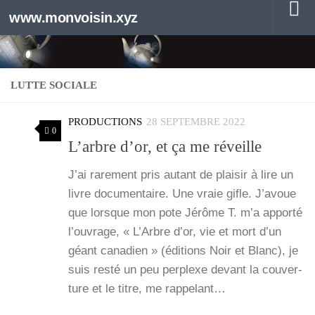
www.monvoisin.xyz
Au dessous du contenu
LUTTE SOCIALE
PRODUCTIONS
28 SEPTEMBRE 2022
0
L’arbre d’or, et ça me réveille
J’ai rare­ment pris autant de plai­sir à lire un
livre docu­men­taire. Une vraie gifle. J’a­voue
que lorsque mon pote Jérôme T. m’a appor­té
l’ou­vrage, « L’Arbre d’or, vie et mort d’un
géant cana­dien » (édi­tions Noir et Blanc), je
suis res­té un peu per­plexe devant la cou­ver­
ture et le titre, me rap­pe­lant…