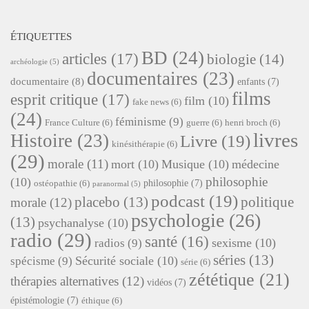
ÉTIQUETTES
BD
(24)
articles
(17)
biologie
(14)
archéologie
(5)
documentaires
(23)
documentaire
(8)
enfants
(7)
films
esprit critique
(17)
film
(10)
fake news
(6)
(24)
féminisme
(9)
France Culture
(6)
guerre
(6)
henri broch
(6)
livres
Histoire
(23)
Livre
(19)
kinésithérapie
(6)
(29)
morale
(11)
mort
(10)
Musique
(10)
médecine
philosophie
(10)
philosophie
(7)
ostéopathie
(6)
paranormal
(5)
podcast
(19)
placebo
(13)
politique
morale
(12)
psychologie
(26)
(13)
psychanalyse
(10)
radio
(29)
santé
(16)
sexisme
(10)
radios
(9)
séries
(13)
Sécurité sociale
(10)
spécisme
(9)
série
(6)
zététique
(21)
thérapies alternatives
(12)
vidéos
(7)
épistémologie
(7)
éthique
(6)