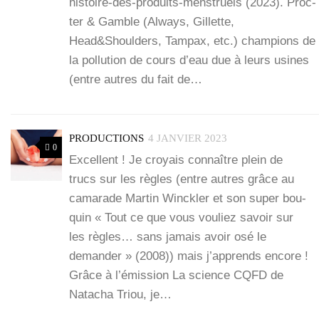
histoire-des-produits-menstruels (2023). Proc­
ter & Gamble (Always, Gil­lette,
Head&Shoulders, Tam­pax, etc.) cham­pions de
la pol­lu­tion de cours d’eau due à leurs usines
(entre autres du fait de…
PRODUCTIONS
4 JANVIER 2023
0
Excellent ! Je croyais connaître plein de
trucs sur les règles (entre autres grâce au
cama­rade Mar­tin Win­ck­ler et son super bou­
quin « Tout ce que vous vou­liez savoir sur
les règles… sans jamais avoir osé le
deman­der » (2008)) mais j’ap­prends encore !
Grâce à l’é­mis­sion La science CQFD de
Nata­cha Triou, je…