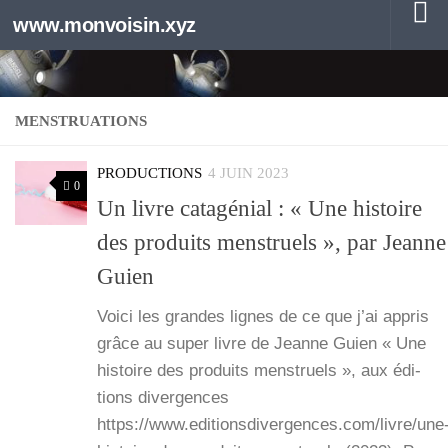
www.monvoisin.xyz
Au dessous du contenu
MENSTRUATIONS
PRODUCTIONS
4 JUIN 2023
0
Un livre catagénial : « Une histoire
des produits menstruels », par Jeanne
Guien
Voi­ci les grandes lignes de ce que j’ai appris
grâce au super livre de Jeanne Guien « Une
his­toire des pro­duits mens­truels », aux édi­
tions diver­gences
https://www.editionsdivergences.com/livre/une