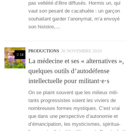
pas vel­léi­té d’être dif­fu­sés. Hor­mis un, qui
vaut son pesant de caca­huète : un gar­çon
sou­hai­tant gar­der l’a­no­ny­mat, m’a envoyé
son his­toire,…
PRODUCTIONS
30 NOVEMBRE 2020
14
La médecine et ses « alternatives »,
quelques outils d’autodéfense
intellectuelle pour militant·e·s
On se plaint sou­vent que les milieux mili­
tants pro­gres­sistes soient les viviers de
nom­breuses formes mys­tiques. C’est vrai
que dans une pers­pec­tive d’autonomie et
d’émancipation, les mys­ti­cismes, spi­ri­tua­