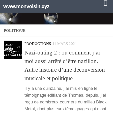
www.monvoisin.xyz
Au dessous du contenu
POLITIQUE
PRODUCTIONS
11 MARS 2021
24
Nazi-outing 2 : ou comment j’ai
moi aussi arrêté d’être nazillon.
Autre histoire d’une déconversion
musicale et politique
Il y a une quin­zaine, j’ai mis en ligne le
témoi­gnage édi­fiant de Tho­mas. depuis, j’ai
reçu de nom­breux cour­riers du milieu Black
Metal, dont plu­sieurs témoi­gnages qui n’ont