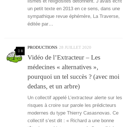
lismes et reli­gio­si­tés détonnent. J’avais écrit
un petit texte en 2013 en ce sens, dans une
sym­pa­thique revue éphé­mère, La Tra­verse,
édi­tée par…
PRODUCTIONS
28 JUILLET 2020
8
Vidéo de l’Extracteur – Les
médecines « alternatives »,
pourquoi un tel succès ? (avec moi
dedans, et un arbre)
Un col­lec­tif appe­lé L’ex­trac­teur alerte sur les
risques à croire sur parole les pré­dic­teurs
modernes du type Thier­ry Casas­no­vas. Ce
col­lec­tif s’est dit : « Richard a une bonne