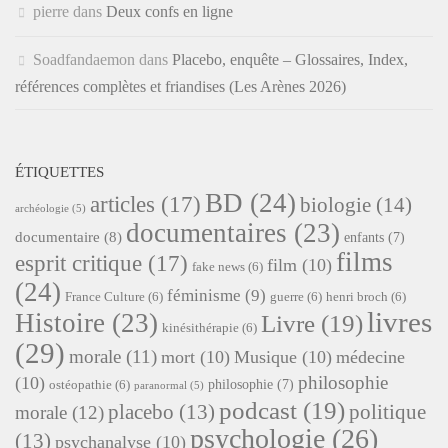
pierre
dans
Deux confs en ligne
Soadfandaemon
dans
Placebo, enquête – Glossaires, Index,
références complètes et friandises (Les Arènes 2026)
ÉTIQUETTES
BD
(24)
articles
(17)
biologie
(14)
archéologie
(5)
documentaires
(23)
documentaire
(8)
enfants
(7)
films
esprit critique
(17)
film
(10)
fake news
(6)
(24)
féminisme
(9)
France Culture
(6)
guerre
(6)
henri broch
(6)
livres
Histoire
(23)
Livre
(19)
kinésithérapie
(6)
(29)
morale
(11)
mort
(10)
Musique
(10)
médecine
philosophie
(10)
philosophie
(7)
ostéopathie
(6)
paranormal
(5)
podcast
(19)
placebo
(13)
politique
morale
(12)
psychologie
(26)
(13)
psychanalyse
(10)