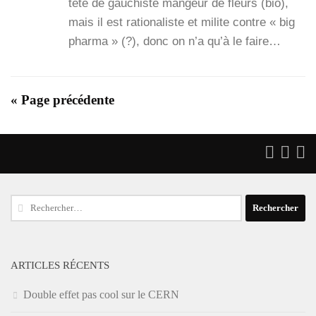
tête de gau­chiste man­geur de fleurs (bio),
mais il est ratio­na­liste et milite contre « big
phar­ma » (?), donc on n’a qu’à le faire…
« Page précédente
Rechercher :
ARTICLES RÉCENTS
Double effet pas cool sur le CERN