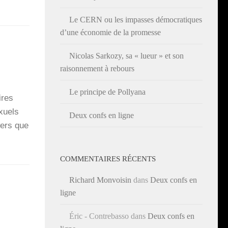
Le CERN ou les impasses démocratiques
d’une économie de la promesse
Nicolas Sarkozy, sa « lueur » et son
raisonnement à rebours
Le principe de Pollyana
ires
xuels
Deux confs en ligne
wers que
COMMENTAIRES RÉCENTS
Richard Monvoisin
dans
Deux confs en
ligne
Éric - Contrebasso
dans
Deux confs en