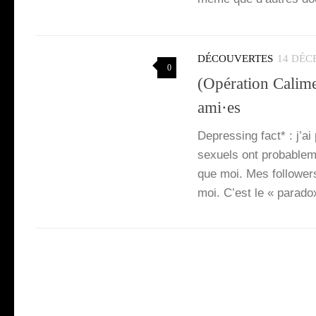
DÉCOUVERTES
14 DÉC
0
(Opération Calime
ami·es
Depres­sing fact* : j’a
sexuels ont pro­ba­ble
que moi. Mes fol­lo­wer
moi. C’est le « para­do