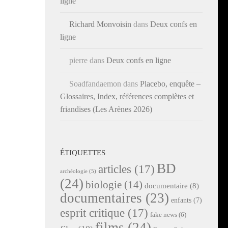
ligne
Richard Monvoisin
dans
Deux confs en
ligne
pierre
dans
Deux confs en ligne
Soadfandaemon
dans
Placebo, enquête –
Glossaires, Index, références complètes et
friandises (Les Arènes 2026)
ÉTIQUETTES
BD
articles
(17)
archéologie
(5)
(24)
biologie
(14)
documentaire
(8)
documentaires
(23)
enfants
(7)
esprit critique
(17)
fake news
(6)
films
(24)