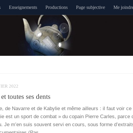
s
Enseignements
Productions
Page subjective
Me joindr
IER 2022
et toutes ses dents
 de Navarre et de Kaby­lie et même ailleurs : il faut voir ce
­gie est un sport de com­bat » du copain Pierre Carles, parce
eau. Je m’en suis sou­vent ser­vi en cours, sous forme d’ex­trait
cu­men­taires (Pas…