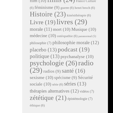
film
(10)
France Culture
féminisme
(9)
(6)
guerre
(6)
henri broch
(6)
Histoire
(23)
kinésithérapie
(6)
livres
(29)
Livre
(19)
morale
(11)
mort
(10)
Musique
(10)
médecine
(10)
ostéopathie
(6)
paranormal
(5)
philosophie morale
(12)
philosophie
(7)
podcast
(19)
placebo
(13)
politique
(13)
psychanalyse
(10)
radio
psychologie
(26)
(29)
santé
(16)
radios
(9)
sexisme
(10)
Sécurité
spécisme
(9)
séries
(13)
sociale
(10)
série
(6)
thérapies alternatives
(12)
vidéos
(7)
zététique
(21)
épistémologie
(7)
éthique
(6)