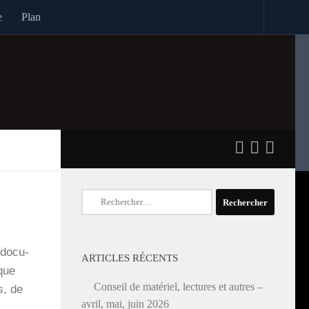
e
Plan
Rechercher :
 docu­
ARTICLES RÉCENTS
 que
Conseil de matériel, lectures et autres –
s, de
avril, mai, juin 2026