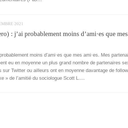
EMBRE 2021
ro) : j’ai probablement moins d’ami·es que mes
i pro­ba­ble­ment moins d’ami·es que mes ami·es. Mes par­te­na
­ment eu en moyenne un plus grand nombre de par­te­naires se
s sur Twit­ter ou ailleurs ont en moyenne davan­tage de fol­lo­
xe » de l’a­mi­tié du socio­logue Scott L.…