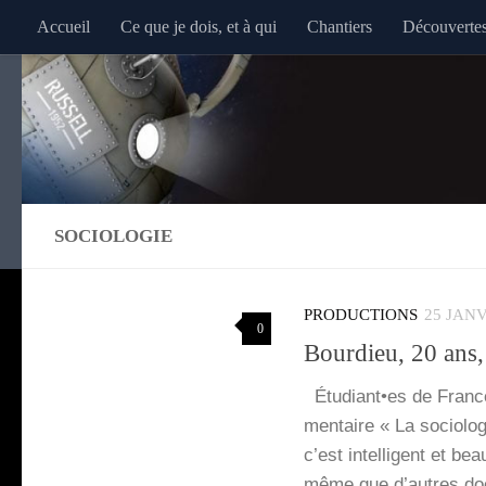
Accueil
Ce que je dois, et à qui
Chantiers
Découverte
Au dessous du contenu
SOCIOLOGIE
PRODUCTIONS
25 JANV
0
Bourdieu, 20 ans, 
Étudiant•es de France,
men­taire « La socio­lo
c’est intel­li­gent et b
même que d’autres do