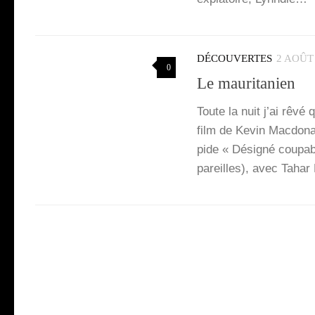
DÉCOUVERTES
2 AOÛT
0
Le mauritanien
Toute la nuit j’ai rêvé
film de Kevin Mac­do­nal
pide « Dési­gné cou­pab
pareilles), avec Taha