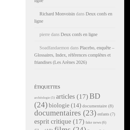
ligne
Richard Monvoisin
dans
Deux confs en
ligne
pierre
dans
Deux confs en ligne
Soadfandaemon
dans
Placebo, enquête –
Glossaires, Index, références complètes et
friandises (Les Arènes 2026)
ÉTIQUETTES
BD
articles
(17)
archéologie
(5)
(24)
biologie
(14)
documentaire
(8)
documentaires
(23)
enfants
(7)
esprit critique
(17)
fake news
(6)
films
(24)