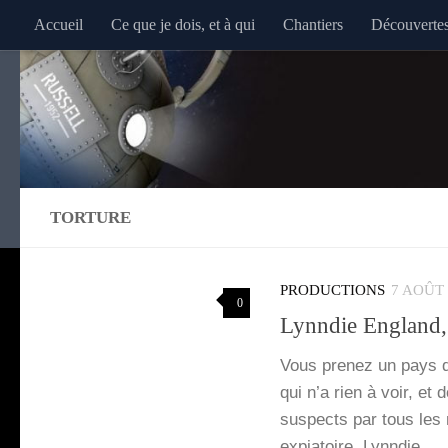
Accueil
Ce que je dois, et à qui
Chantiers
Découverte
Au dessous du contenu
TORTURE
PRODUCTIONS
7 AOÛT 
0
Lynndie England, 
Vous pre­nez un pays qu
qui n’a rien à voir, et 
sus­pects par tous les 
expia­toire, Lynn­die…