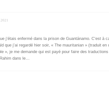
 2021
 que j’é­tais enfer­mé dans la pri­son de Guantá­na­mo. C’est à 
d que j’ai regar­dé hier soir, « The mau­ri­ta­nian » (tra­duit en 
le », je me demande qui est payé pour faire des tra­duc­tions
r Rahim dans le…