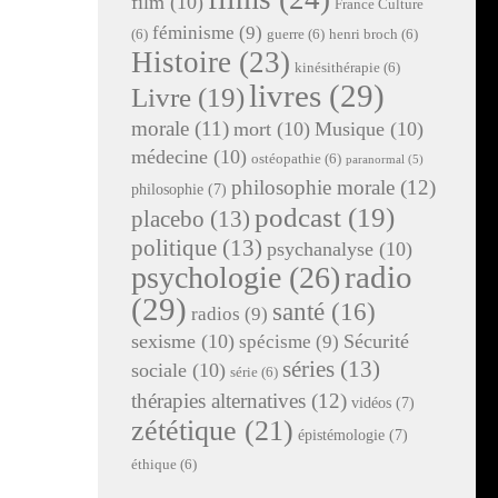
film
(10)
France Culture
féminisme
(9)
(6)
guerre
(6)
henri broch
(6)
Histoire
(23)
kinésithérapie
(6)
livres
(29)
Livre
(19)
morale
(11)
mort
(10)
Musique
(10)
médecine
(10)
ostéopathie
(6)
paranormal
(5)
philosophie morale
(12)
philosophie
(7)
podcast
(19)
placebo
(13)
politique
(13)
psychanalyse
(10)
radio
psychologie
(26)
(29)
santé
(16)
radios
(9)
sexisme
(10)
Sécurité
spécisme
(9)
séries
(13)
sociale
(10)
série
(6)
thérapies alternatives
(12)
vidéos
(7)
zététique
(21)
épistémologie
(7)
éthique
(6)