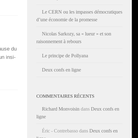
Le CERN ou les impasses démocratiques
d’une économie de la promesse
Nicolas Sarkozy, sa « lueur » et son
raisonnement à rebours
cause du
Le principe de Pollyana
un insi­
Deux confs en ligne
COMMENTAIRES RÉCENTS
Richard Monvoisin
dans
Deux confs en
ligne
Éric - Contrebasso
dans
Deux confs en