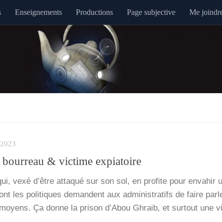
s
Enseignements
Productions
Page subjective
Me joindr
2023
bourreau & victime expiatoire
i, vexé d’être atta­qué sur son sol, en pro­fite pour enva­hir
dont les poli­tiques demandent aux admi­nis­tra­tifs de faire par­l
moyens. Ça donne la pri­son d’A­bou Ghraib, et sur­tout une vi