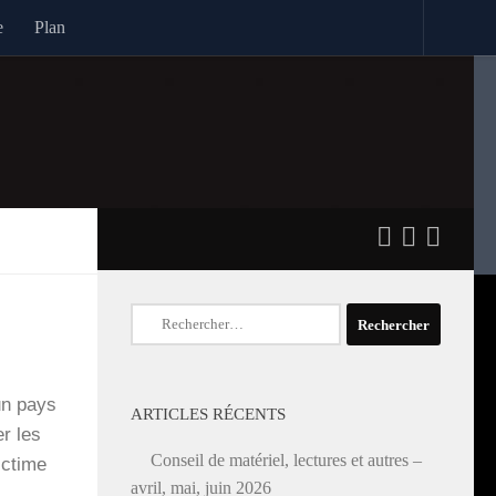
e
Plan
Rechercher :
 un pays
ARTICLES RÉCENTS
er les
Conseil de matériel, lectures et autres –
c­time
avril, mai, juin 2026