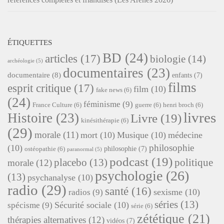
ÉTIQUETTES
BD
(24)
articles
(17)
biologie
(14)
archéologie
(5)
documentaires
(23)
documentaire
(8)
enfants
(7)
films
esprit critique
(17)
film
(10)
fake news
(6)
(24)
féminisme
(9)
France Culture
(6)
guerre
(6)
henri broch
(6)
livres
Histoire
(23)
Livre
(19)
kinésithérapie
(6)
(29)
morale
(11)
mort
(10)
Musique
(10)
médecine
philosophie
(10)
philosophie
(7)
ostéopathie
(6)
paranormal
(5)
podcast
(19)
placebo
(13)
politique
morale
(12)
psychologie
(26)
(13)
psychanalyse
(10)
radio
(29)
santé
(16)
sexisme
(10)
radios
(9)
séries
(13)
Sécurité sociale
(10)
spécisme
(9)
série
(6)
zététique
(21)
thérapies alternatives
(12)
vidéos
(7)