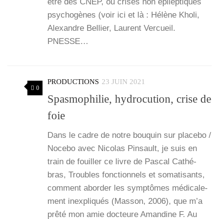
être des CNEP, ou crises non épi­lep­tiques
psy­cho­gènes (voir ici et là : Hélène Kho­li,
Alexandre Bel­lier, Laurent Ver­cueil.
PNESSE…
PRODUCTIONS
23 JUIN 2021
0
Spasmophilie, hydrocution, crise de
foie
Dans le cadre de notre bou­quin sur pla­ce­bo /
Noce­bo avec Nico­las Pin­sault, je suis en
train de fouiller ce livre de Pas­cal Cathé­
bras, Troubles fonc­tion­nels et soma­ti­sants,
com­ment abor­der les symp­tômes médi­ca­le­
ment inex­pli­qués (Mas­son, 2006), que m’a
prê­té mon amie doc­teure Aman­dine F. Au