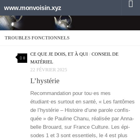
www.monvoisin.xyz
Au dessous du contenu
TROUBLES FONCTIONNELS
CE QUE JE DOIS, ET À QUI
/
CONSEIL DE
0
MATÉRIEL
22 FÉVRIER 2025
L’hystérie
Recom­man­da­tion pour tou·es mes
étudiant·es sur­tout en san­té, « Les fan­tômes
de l’hystérie – His­toire d’une parole confis­
quée » de Pau­line Cha­nu, réa­li­sée par Anna­
belle Brouard, sur France Culture. Les épi­
sodes 1 et 3 sont essen­tiels, le 4 est plus