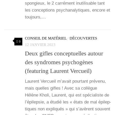
spon­gieux, le 2 car­ré­ment inuti­li­sable tant
les concep­tions psy­cha­na­ly­tiques, encore et
tou­jours,…
CONSEIL DE MATÉRIEL
/
DÉCOUVERTES
0
12 JANVIER 2023
Deux gifles conceptuelles autour
des syndromes psychogènes
(featuring Laurent Vercueil)
Laurent Ver­cueil m’a­vait pour­tant pré­ve­nu,
mais quelles gifles ! Avec sa col­lègue
Hélène Kho­li, Laurent, qui est spé­cia­liste de
l’é­pi­lep­sie, a étu­dié les « états de mal épi­lep­
tiques non expli­qués » qui s’a­vèrent sou­vent