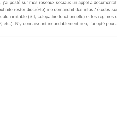
 j’ai pos­té sur mes réseaux sociaux un appel à docu­men­ta­t
ou­haite res­ter discrè·te) me deman­dait des infos / études sur
ôlon irri­table (SII, colo­pa­thie fonc­tion­nelle) et les régimes 
c.). N’y connais­sant inson­da­ble­ment rien, j’ai opté pou