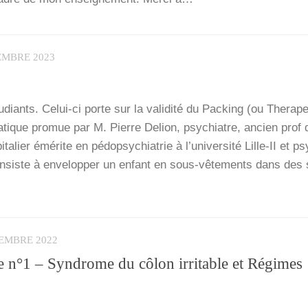
EMBRE 2023
­diants. Celui-ci porte sur la vali­di­té du Packing (ou The­ra­pe
ique pro­mue par M. Pierre Delion, psy­chiatre, ancien prof d
os­pi­ta­lier émé­rite en pédo­psy­chia­trie à l’u­ni­ver­si­té Lille-II et p
nsiste à enve­lop­per un enfant en sous-vête­­ments dans des 
TEMBRE 2022
e n°1 – Syndrome du côlon irritable et Régimes