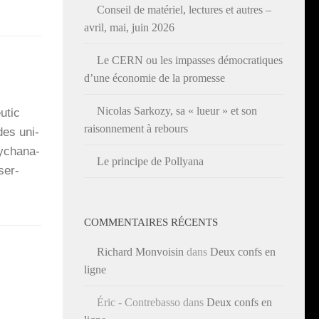
Conseil de matériel, lectures et autres –
avril, mai, juin 2026
Le CERN ou les impasses démocratiques
d’une économie de la promesse
Nicolas Sarkozy, sa « lueur » et son
u­tic
raisonnement à rebours
es uni­­
sy­cha­na­
Le principe de Pollyana
ser­
COMMENTAIRES RÉCENTS
Richard Monvoisin
dans
Deux confs en
ligne
Éric - Contrebasso
dans
Deux confs en