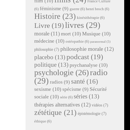
film
(10)
France Culture
féminisme
(9)
(6)
guerre
(6)
henri broch
(6)
Histoire
(23)
kinésithérapie
(6)
livres
(29)
Livre
(19)
morale
(11)
mort
(10)
Musique
(10)
médecine
(10)
ostéopathie
(6)
paranormal
(5)
philosophie morale
(12)
philosophie
(7)
podcast
(19)
placebo
(13)
politique
(13)
psychanalyse
(10)
radio
psychologie
(26)
(29)
santé
(16)
radios
(9)
sexisme
(10)
Sécurité
spécisme
(9)
séries
(13)
sociale
(10)
série
(6)
thérapies alternatives
(12)
vidéos
(7)
zététique
(21)
épistémologie
(7)
éthique
(6)