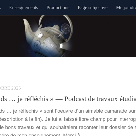
s
Enseignements
Productions
Page subjective
Me joindr
OBRE 2025
ds … je réfléchis » — Podcast de travaux étudi
ds … je réflé­chis » sont l’oeuvre d’un aimable cama­rade su
­crip­tion à la fin). Je lui ai lais­sé libre champ pour inter­ro­
e bons tra­vaux et qui sou­hai­taient racon­ter leur dos­sier de 
 cadre de mon ensei­gne­ment. Mer­ci à…