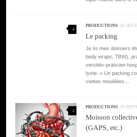
PRODUCTIONS
20 DÉC
4
Le packing
Je lis mes dos­siers étu
body wraps, TBW), pra­t
ver­­si­­tés-pra­­ti­­cien h
lyste. « Un packing co
viettes mouillées…
PRODUCTIONS
29 SEP
2
Moisson collectiv
(GAPS, etc.)