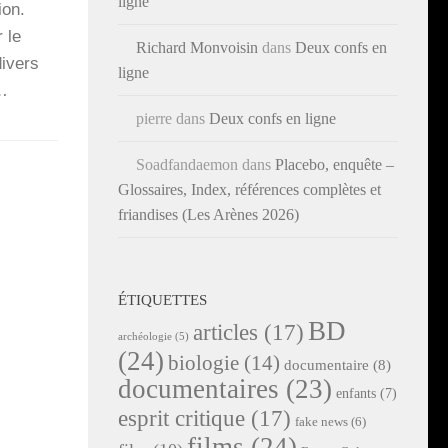
ligne
ion.
 le
Richard Monvoisin
dans
Deux confs en
divers
ligne
r…
pierre
dans
Deux confs en ligne
Soadfandaemon
dans
Placebo, enquête –
Glossaires, Index, références complètes et
friandises (Les Arènes 2026)
ÉTIQUETTES
BD
articles
(17)
archéologie
(5)
(24)
biologie
(14)
documentaire
(8)
documentaires
(23)
enfants
(7)
esprit critique
(17)
fake news
(6)
films
(24)