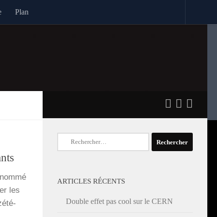
e
Plan
Rechercher :
ants
r­nom­mé
ARTICLES RÉCENTS
ger les
Double effet pas cool sur le CERN
zété­