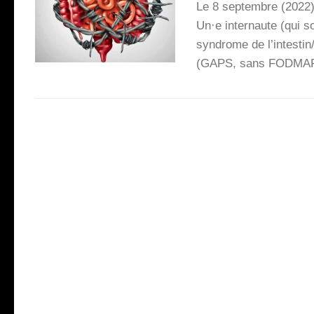
Le 8 sep­tembre (2022),
Un·e inter­naute (qui s
syn­drome de l’intestin/c
(GAPS, sans FODMAP, et