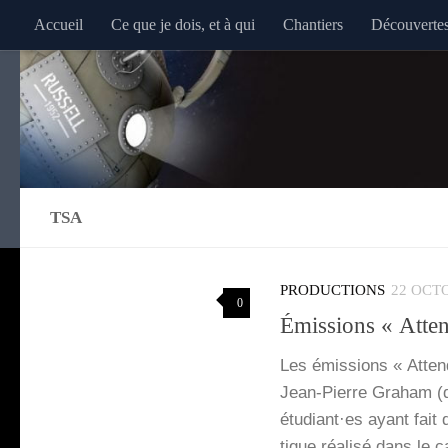
Accueil
Ce que je dois, et à qui
Chantiers
Découverte
Au dessous du contenu
TSA
PRODUCTIONS
22 OCT
0
Émissions « Atten
Les émis­sions « Atten
Jean-Pierre Gra­ham (des
étudiant·es ayant fait d
tique réa­li­sé dans le