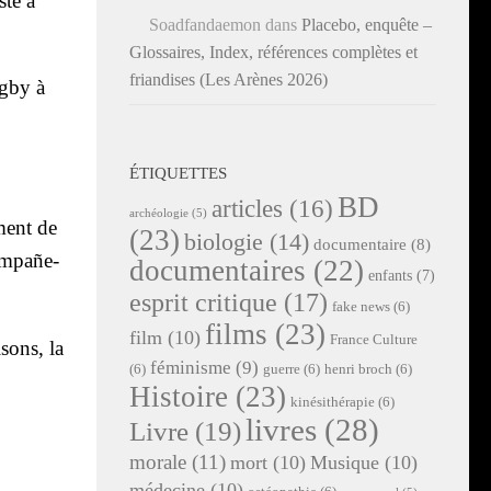
ste à
Soadfandaemon
dans
Placebo, enquête –
Glossaires, Index, références complètes et
friandises (Les Arènes 2026)
g­by à
ÉTIQUETTES
BD
articles
(16)
archéologie
(5)
ment de
(23)
biologie
(14)
documentaire
(8)
om­pañe­
documentaires
(22)
enfants
(7)
esprit critique
(17)
fake news
(6)
films
(23)
film
(10)
France Culture
­sons, la
féminisme
(9)
(6)
guerre
(6)
henri broch
(6)
Histoire
(23)
kinésithérapie
(6)
livres
(28)
Livre
(19)
morale
(11)
mort
(10)
Musique
(10)
médecine
(10)