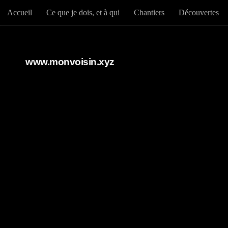
Accueil
Ce que je dois, et à qui
Chantiers
Découvertes
Au dessous du contenu
www.monvoisin.xyz