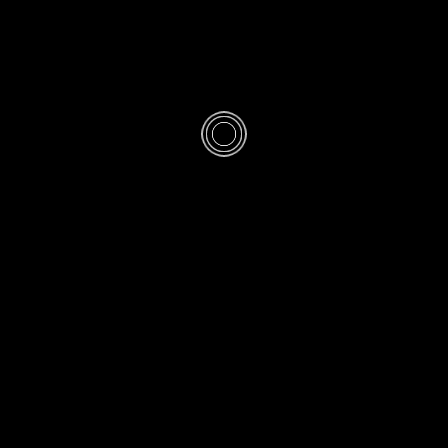
CONSEIL DE MATÉRIEL
0
 flemme ? Ma re
iplo de septemb
PAR
RICHARD MONVOISIN
·
24 SEPTEMBRE 2023