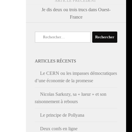
ARTICLE PRÉCÉDENT
Je dis deux ou trois trucs dans Ouest-
France
Rechercher :
ARTICLES RÉCENTS
Le CERN ou les impasses démocratiques
d’une économie de la promesse
Nicolas Sarkozy, sa « lueur » et son
raisonnement à rebours
Le principe de Pollyana
Deux confs en ligne