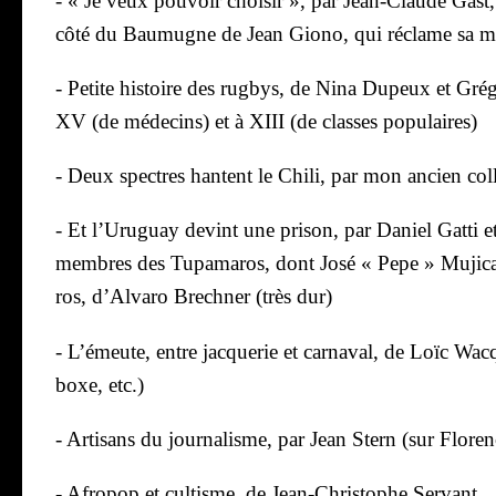
- « Je veux pou­voir choi­sir », par Jean-Claude Gast
côté du Bau­mugne de Jean Gio­no, qui réclame sa mo
- Petite his­toire des rug­bys, de Nina Dupeux et Gré­go­
XV (de méde­cins) et à XIII (de classes popu­laires)
- Deux spectres hantent le Chi­li, par mon ancien col
- Et l’Uruguay devint une pri­son, par Daniel Gat­ti 
membres des Tupa­ma­ros, dont José « Pepe » Muji­ca
ros, d’Alvaro Brech­ner (très dur)
- L’émeute, entre jac­que­rie et car­na­val, de Loïc Wac
boxe,
etc
.)
- Arti­sans du jour­na­lisme, par Jean Stern (sur Flo­r
- Afro­pop et cultisme, de Jean-Chris­tophe Ser­vant