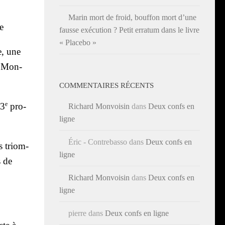
Marin mort de froid, bouffon mort d’une
e
fausse exécution ? Petit erratum dans le livre
« Placebo »
e, une
et Mon­
COMMENTAIRES RÉCENTS
e
 3
pro­
Richard Monvoisin
dans
Deux confs en
ligne
Éric - Contrebasso
dans
Deux confs en
s triom­
ligne
s de
Richard Monvoisin
dans
Deux confs en
ligne
pierre
dans
Deux confs en ligne