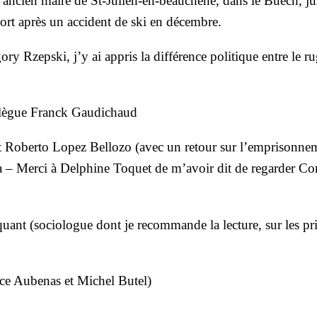
, ancien maire de St-Julien-en-beau­chêne, dans le Buëch, ju
rt après un acci­dent de ski en décembre.
ry Rzeps­ki, j’y ai appris la dif­fé­rence poli­tique entre le ru
­lègue Franck Gau­di­chaud
et Rober­to Lopez Bel­lo­zo (avec un retour sur l’emprisonne
 – Mer­ci à Del­phine Toquet de m’avoir dit de regar­der C
­quant (socio­logue dont je recom­mande la lec­ture, sur les pri
ence Aube­nas et Michel Butel)