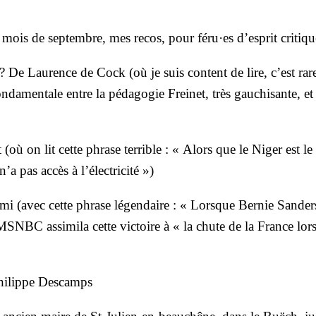
mois de sep­tembre, mes recos, pour féru·es d’esprit cri­tiqu
ole ? De Lau­rence de Cock (où je suis content de lire, c’est rar
on­da­men­tale entre la péda­go­gie Frei­net, très gau­chi­sante, 
ù on lit cette phrase ter­rible : « Alors que le Niger est le
’a pas accès à l’électricité »)
mi (avec cette phrase légen­daire : « Lorsque Ber­nie San­der
SNBC assi­mi­la cette vic­toire à « la chute de la France lor
hi­lippe Des­camps