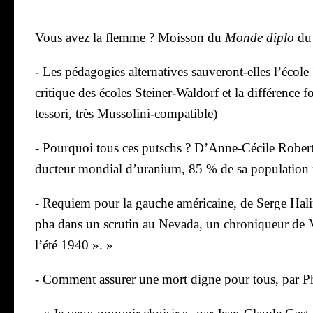
Vous avez la flemme ? Mois­son du
Monde diplo
du 
- Les péda­go­gies alter­na­tives sau­ve­ront-elles l’éc
cri­tique des écoles Stei­ner-Wal­dorf et la dif­fé­rence f
tes­so­ri, très Mus­so­li­ni-com­pa­tible)
- Pour­quoi tous ces putschs ? D’Anne-Cécile Robert (o
duc­teur mon­dial d’uranium, 85 % de sa popu­la­tion n
- Requiem pour la gauche amé­ri­caine, de Serge Hali­
pha dans un scru­tin au Neva­da, un chro­ni­queur de M
l’été 1940 ». »
- Com­ment assu­rer une mort digne pour tous, par P