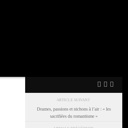
ARTICLE SUIVANT
Drames, passions et nichons à l’air : « les
sacrifiées du romantisme »