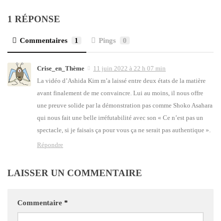
1 RÉPONSE
Commentaires
1
Pings
0
Crise_en_Thème
11 juin 2022 à 22 h 07 min
La vidéo d’A­shi­da Kim m’a lais­sé entre deux états de la matière
avant fina­le­ment de me convaincre. Lui au moins, il nous offre
une preuve solide par la démons­tra­tion pas comme Sho­ko Asa­ha­ra
qui nous fait une belle irré­fu­ta­bi­li­té avec son « Ce n’est pas un
spec­tacle, si je fai­sais ça pour vous ça ne serait pas authen­tique ».
Répondre
LAISSER UN COMMENTAIRE
Commentaire
*