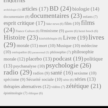
ÉTIQUETTES
BD
(24)
articles
(17)
biologie
(14)
archéologie
(5)
documentaires
(23)
documentaire
(8)
enfants
(7)
films
esprit critique
(17)
film
(10)
fake news
(6)
(24)
féminisme
(9)
France Culture
(6)
guerre
(6)
henri broch
(6)
livres
Histoire
(23)
Livre
(19)
kinésithérapie
(6)
(29)
morale
(11)
mort
(10)
Musique
(10)
médecine
philosophie
(10)
philosophie
(7)
ostéopathie
(6)
paranormal
(5)
podcast
(19)
placebo
(13)
politique
morale
(12)
psychologie
(26)
(13)
psychanalyse
(10)
radio
(29)
santé
(16)
sexisme
(10)
radios
(9)
séries
(13)
Sécurité sociale
(10)
spécisme
(9)
série
(6)
zététique
(21)
thérapies alternatives
(12)
vidéos
(7)
épistémologie
(7)
éthique
(6)