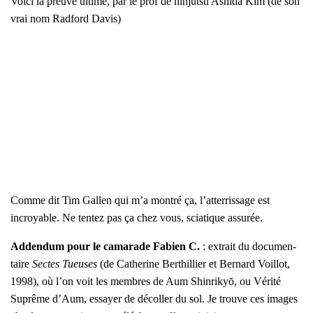
Voi­ci la preuve ultime, par le prof de nin­jut­su Ashi­da Kim (de son
vrai nom Rad­ford Davis)
Comme dit Tim Gal­len qui m’a mon­tré ça, l’at­ter­ris­sage est
incroyable. Ne ten­tez pas ça chez vous, scia­tique assu­rée.
Adden­dum pour le cama­rade Fabien C.
: extrait du docu­men­
taire
Sectes Tueuses
(de Cathe­rine Ber­thil­lier et Ber­nard Voillot,
1998), où l’on voit les membres de Aum Shin­ri­kyō, ou Véri­té
Suprême d’Aum, essayer de décol­ler du sol. Je trouve ces images