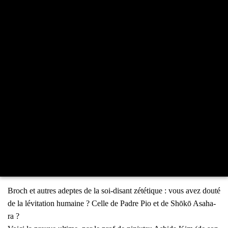
Broch et autres adeptes de la soi-disant zété­tique : vous avez dou­té
de la lévi­ta­tion humaine ? Celle de Padre Pio et de
Shōkō
Asa­ha­
ra ?