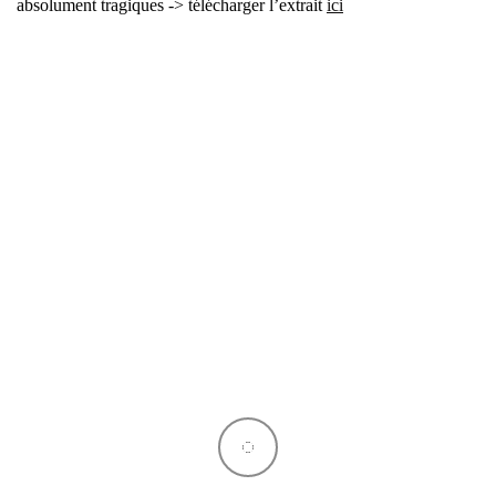
abso­lu­ment tra­giques -> télé­char­ger l’ex­trait
ici