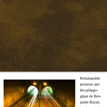
Remar­quable
prouesse spé­
léo-péda­go­
gique de Ben­
ja­min Bayart,