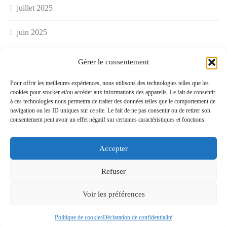
juillet 2025
juin 2025
mai 2025
Gérer le consentement
avril 2025
Pour offrir les meilleures expériences, nous utilisons des technologies telles que les
cookies pour stocker et/ou accéder aux informations des appareils. Le fait de consentir
à ces technologies nous permettra de traiter des données telles que le comportement de
mars 2025
navigation ou les ID uniques sur ce site. Le fait de ne pas consentir ou de retirer son
consentement peut avoir un effet négatif sur certaines caractéristiques et fonctions.
février 2025
Accepter
janvier 2025
Refuser
décembre 2024
Voir les préférences
novembre 2024
Politique de cookies
Déclaration de confidentialité
octobre 2024