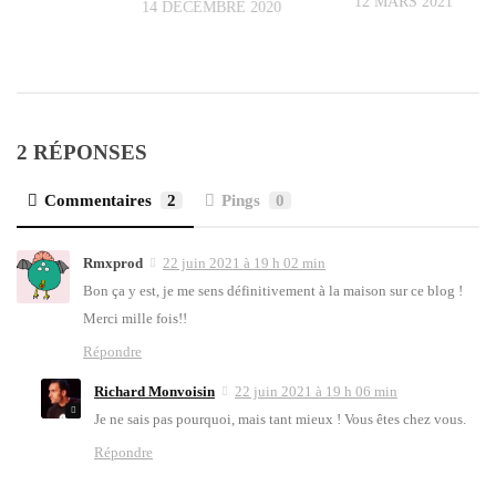
12 MARS 2021
14 DÉCEMBRE 2020
2 RÉPONSES
Commentaires
2
Pings
0
Rmxprod
22 juin 2021 à 19 h 02 min
Bon ça y est, je me sens défi­ni­ti­ve­ment à la mai­son sur ce blog !
Mer­ci mille fois!!
Répondre
Richard Monvoisin
22 juin 2021 à 19 h 06 min
Je ne sais pas pour­quoi, mais tant mieux ! Vous êtes chez vous.
Répondre