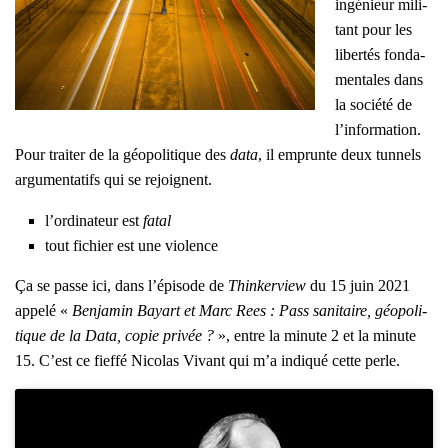
ingé­nieur mili­
tant pour les
liber­tés fon­da­
men­tales dans
la socié­té de
l’in­for­ma­tion.
Pour trai­ter de la géo­po­li­tique des
data
, il emprunte deux tun­nels
argu­men­ta­tifs qui se rejoignent.
l’or­di­na­teur est
fatal
tout fichier est une vio­lence
Ça se passe ici, dans l’é­pi­sode de
Thin­ker­view
du 15 juin 2021
appe­lé «
Ben­ja­min Bayart et Marc Rees : Pass sani­taire, géo­po­li­
tique de la Data, copie pri­vée ?
», entre la minute 2 et la minute
15. C’est ce fief­fé Nico­las Vivant qui m’a indi­qué cette perle.