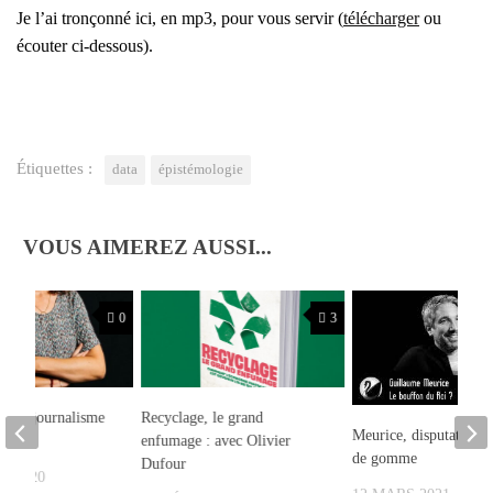
Je l’ai tron­çon­né ici, en mp3, pour vous ser­vir (
télé­char­ger
ou
écou­ter ci-des­sous).
Étiquettes :
data
épistémologie
VOUS AIMEREZ AUSSI...
0
3
t, du journalisme
Recyclage, le grand
Meurice, disputatio et
enfumage : avec Olivier
de gomme
Dufour
T 2020