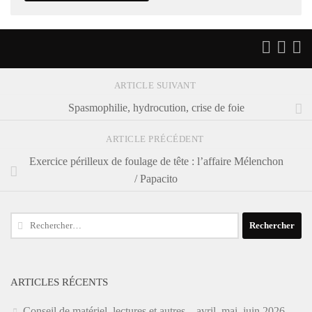
ARTICLE SUIVANT
Spasmophilie, hydrocution, crise de foie
ARTICLE PRÉCÉDENT
Exercice périlleux de foulage de tête : l’affaire Mélenchon
/ Papacito
Rechercher :
ARTICLES RÉCENTS
Conseil de matériel, lectures et autres – avril, mai, juin 2026