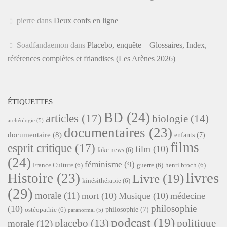
pierre
dans
Deux confs en ligne
Soadfandaemon
dans
Placebo, enquête – Glossaires, Index,
références complètes et friandises (Les Arènes 2026)
ÉTIQUETTES
BD
(24)
articles
(17)
biologie
(14)
archéologie
(5)
documentaires
(23)
documentaire
(8)
enfants
(7)
films
esprit critique
(17)
film
(10)
fake news
(6)
(24)
féminisme
(9)
France Culture
(6)
guerre
(6)
henri broch
(6)
livres
Histoire
(23)
Livre
(19)
kinésithérapie
(6)
(29)
morale
(11)
mort
(10)
Musique
(10)
médecine
philosophie
(10)
philosophie
(7)
ostéopathie
(6)
paranormal
(5)
podcast
(19)
placebo
(13)
politique
morale
(12)