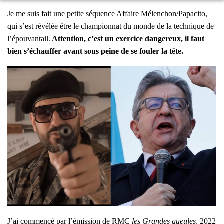
Je me suis fait une petite séquence Affaire Mélenchon/Papacito,
qui s’est révé­lée être le cham­pion­nat du monde de la tech­nique de
l’
épou­van­tail.
Atten­tion, c’est un exer­cice dan­ge­reux, il faut
bien s’é­chauf­fer avant sous peine de se fou­ler la tête.
J’ai com­men­cé par l’é­mis­sion de RMC
les Grandes gueules
,
2022