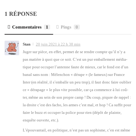
1 RÉPONSE
Commentaires
1
Pings
0
Stan
20 juin 2021 à 22 h 38 min
Juger sur pièce, en effet, per­met de se rendre compte qu’il n’y a
pas matière à quoi que ce soit. C’est un pur embal­le­ment média­
tique pour occu­per l’an­tenne faute de mieux, car le fond est d’un
banal sans nom : Mélen­chon « dérape » (le fameux) sur France
Inter (en réa­li­té, il s’emballe un peu trop), il faut donc faire oublier
ce « déra­page » le plus vite pos­sible, car ça com­mence à lui coû­
ter, même au sein de son propre camp ! Du coup, piqure de rap­pel :
la droite c’est des facho, les armes c’est mal, et hop ! Ca suf­fit pour
faire le buzz et occu­per la police pour rien (dépôt de plainte,
enquête ouverte, etc.).
L’é­pou­van­tail, en poli­tique, n’est pas un sophisme, c’en est même