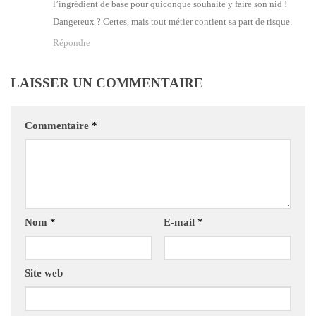
l’in­gré­dient de base pour qui­conque sou­haite y faire son nid !
Dan­ge­reux ? Certes, mais tout métier contient sa part de risque.
Répondre
LAISSER UN COMMENTAIRE
Commentaire
*
Nom
*
E-mail
*
Site web