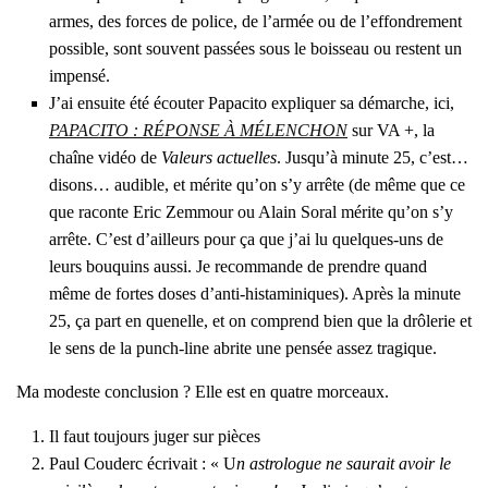
armes, des forces de police, de l’ar­mée ou de l’ef­fon­dre­ment
pos­sible, sont sou­vent pas­sées sous le bois­seau ou res­tent un
impen­sé.
J’ai ensuite été écou­ter Papa­ci­to expli­quer sa démarche, ici,
PAPACITO : RÉPONSE À MÉLENCHON
sur VA +, la
chaîne vidéo de
Valeurs actuelles
. Jus­qu’à minute 25, c’est…
disons… audible, et mérite qu’on s’y arrête (de même que ce
que raconte Eric Zem­mour ou Alain Soral mérite qu’on s’y
arrête. C’est d’ailleurs pour ça que j’ai lu quelques-uns de
leurs bou­quins aus­si. Je recom­mande de prendre quand
même de fortes doses d’an­ti-his­ta­mi­niques). Après la minute
25, ça part en que­nelle, et on com­prend bien que la drô­le­rie et
le sens de la punch-line abrite une pen­sée assez tra­gique.
Ma modeste conclu­sion ? Elle est en quatre mor­ceaux.
Il faut tou­jours juger sur pièces
Paul Cou­derc écri­vait : « U
n astro­logue ne sau­rait avoir le