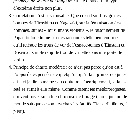
pri­vi­lège de se trom­per tou­jours !
». Je dirais qu’un type
d’ex­trême droite non plus.
Cor­ré­la­tion n’est pas cau­sa­li­té. Que ce soit sur l’u­sage des
bombes de Hiro­shi­ma et Naga­sa­ki, sur la fémi­ni­sa­tion des
hommes, sur les « musul­mans vio­lents », le rai­son­ne­ment de
Papa­ci­to fonc­tionne par des rac­cour­cis tel­le­ment énormes
qu’il relègue les trous de ver de l’es­pace-temps d’Ein­stein et
Rosen au simple rang de trou de vrillette dans une porte de
jar­din.
Prin­cipe de cha­ri­té modé­rée : ce n’est pas parce qu’on est à
l’op­po­sé des pen­sées de quel­qu’un qu’il faut gri­mer ce qui est
dit – et je dirais même : au contraire. Théo­ri­que­ment, la faus­
se­té se suf­fit à elle-même. Comme disent les météo­ro­lo­gistes,
qui veut noyer son chien l’ac­cuse de l’o­rage (alors que tout le
monde sait que ce sont les chats les fau­tifs. Tiens, d’ailleurs, il
pleut).