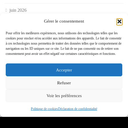
juin 2026
Gérer le consentement
mai 2026
Pour offrir les meilleures expériences, nous utilisons des technologies telles que les
avril 2026
cookies pour stocker et/ou accéder aux informations des appareils. Le fait de consentir
à ces technologies nous permettra de traiter des données telles que le comportement de
navigation ou les ID uniques sur ce site. Le fait de ne pas consentir ou de retirer son
mars 2026
consentement peut avoir un effet négatif sur certaines caractéristiques et fonctions.
février 2026
Accepter
janvier 2026
Refuser
décembre 2025
Voir les préférences
novembre 2025
Politique de cookies
Déclaration de confidentialité
octobre 2025