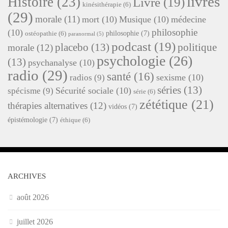
livres
Histoire
(23)
Livre
(19)
kinésithérapie
(6)
(29)
morale
(11)
mort
(10)
Musique
(10)
médecine
philosophie
(10)
philosophie
(7)
ostéopathie
(6)
paranormal
(5)
podcast
(19)
placebo
(13)
politique
morale
(12)
psychologie
(26)
(13)
psychanalyse
(10)
radio
(29)
santé
(16)
sexisme
(10)
radios
(9)
séries
(13)
Sécurité sociale
(10)
spécisme
(9)
série
(6)
zététique
(21)
thérapies alternatives
(12)
vidéos
(7)
épistémologie
(7)
éthique
(6)
ARCHIVES
août 2026
juillet 2026