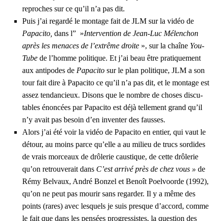
reproches sur ce qu’il n’a pas dit.
Puis j’ai regar­dé le mon­tage fait de JLM sur la vidéo de
Papa­ci­to,
dans l” »
Inter­ven­tion de Jean-Luc Mélen­chon
après les menaces de l’ex­trême droite
», sur la chaîne
You­
Tube
de l’homme poli­tique. Et j’ai beau être pra­ti­que­ment
aux anti­podes de
Papa­ci­to
sur le plan poli­tique, JLM a son
tour fait dire à Papa­ci­to ce qu’il n’a pas dit, et le mon­tage est
assez ten­dan­cieux. Disons que le nombre de choses dis­cu­
tables énon­cées par Papa­ci­to est déjà tel­le­ment grand qu’il
n’y avait pas besoin d’en inven­ter des fausses.
Alors j’ai été voir la vidéo de Papa­ci­to en entier, qui vaut le
détour, au moins parce qu’elle a au milieu de trucs sor­dides
de vrais mor­ceaux de drô­le­rie caus­tique, de cette drô­le­rie
qu’on retrou­ve­rait dans
C’est arri­vé près de chez vous »
de
Rémy Bel­vaux, André Bon­zel et Benoît Poel­voorde (1992),
qu’on ne peut pas mou­rir sans regar­der. Il y a même des
points (rares) avec les­quels je suis presque d’ac­cord, comme
le fait que dans les pen­sées pro­gres­sistes, la ques­tion des