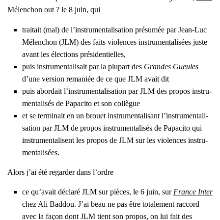
Mélen­chon out ?
le 8 juin, qui
trai­tait (mal) de l’ins­tru­men­ta­li­sa­tion pré­su­mée par Jean-Luc
Mélen­chon (JLM) des faits vio­lences ins­tru­men­ta­li­sées juste
avant les élec­tions pré­si­den­tielles,
puis ins­tru­men­ta­li­sait par la plu­part des
Grandes Gueules
d’une ver­sion rema­niée de ce que JLM avait dit
puis abor­dait l’ins­tru­men­ta­li­sa­tion par JLM des pro­pos ins­tru­
men­ta­li­sés de Papa­ci­to et son col­lègue
et se ter­mi­nait en un brouet ins­tru­men­ta­li­sant l’ins­tru­men­ta­li­
sa­tion par JLM de pro­pos ins­tru­men­ta­li­sés de Papa­ci­to qui
ins­tru­men­ta­lisent les pro­pos de JLM sur les vio­lences ins­tru­
men­ta­li­sées.
Alors j’ai été regar­der dans l’ordre
ce qu’a­vait décla­ré JLM sur pièces, le 6 juin, sur
France Inter
chez Ali Bad­dou. J’ai beau ne pas être tota­le­ment rac­cord
avec la façon dont JLM tient son pro­pos, on lui fait des