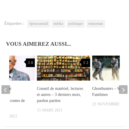
Étiquettes :
épouvantail
média
politique
strawman
VOUS AIMEREZ AUSSI...
0
2
nir avec
Conseil de matériel, lectures
Ghostbusters – SOS
et la
et autres – 3 derniers mois,
Fantômes
e des contes de
pardon pardon
22 NOVEMBRE 202
15 MARS 2021
BRE 2021