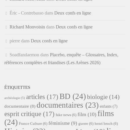
Éric - Contrebasso
dans
Deux confs en ligne
Richard Monvoisin
dans
Deux confs en ligne
pierre
dans
Deux confs en ligne
Soadfandaemon
dans
Placebo, enquête – Glossaires, Index,
références complètes et friandises (Les Arènes 2026)
ÉTIQUETTES
BD
(24)
articles
(17)
biologie
(14)
archéologie
(5)
documentaires
(23)
documentaire
(8)
enfants
(7)
films
esprit critique
(17)
film
(10)
fake news
(6)
(24)
féminisme
(9)
France Culture
(6)
guerre
(6)
henri broch
(6)