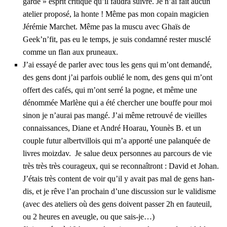
garde » esprit cri­tique qu’il fau­dra suivre. Je n’ai fait aucun
ate­lier pro­po­sé, la honte ! Même pas mon copain magi­cien
Jéré­mie Mar­chet. Même pas la mus­cu avec Ghaïs de
Geek’n’­fit, pas eu le temps, je suis condam­né res­ter mus­clé
comme un flan aux pru­neaux.
J’ai essayé de par­ler avec tous les gens qui m’ont deman­dé,
des gens dont j’ai par­fois oublié le nom, des gens qui m’ont
offert des cafés, qui m’ont ser­ré la pogne, et même une
dénom­mée Mar­lène qui a été cher­cher une bouffe pour moi
sinon je n’au­rai pas man­gé. J’ai même retrou­vé de vieilles
connais­sances, Diane et André Hoa­rau, You­nès B. et un
couple futur albert­vil­lois qui m’a appor­té une palan­quée de
livres moiz­dav. Je salue deux per­sonnes au par­cours de vie
très très très cou­ra­geux, qui se recon­naî­tront : David et Johan.
J’é­tais très content de voir qu’il y avait pas mal de gens han­
dis, et je rêve l’an pro­chain d’une dis­cus­sion sur le vali­disme
(avec des ate­liers où des gens doivent pas­ser 2h en fau­teuil,
ou 2 heures en aveugle, ou que sais-je…)