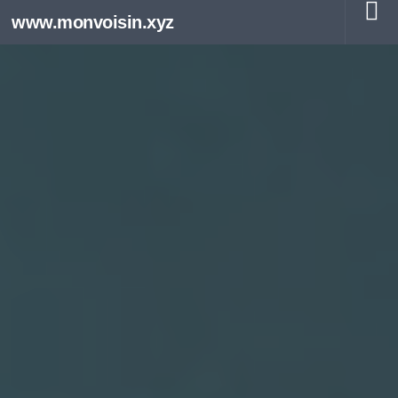
www.monvoisin.xyz
Au dessous du contenu