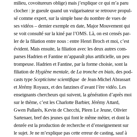
milieu, covoi­tu­reurs oblige) mais j’ex­plique ce qui m’a paru
clo­cher : je gueule quand un vul­ga­ri­sa­teur se retrouve pro­pul­
sé comme expert, sur la simple base du nombre de vues de
ses vidéos – der­nier exemple en date, Major Mou­ve­ment qui
se voit consul­té sur la kiné par l’OMS. Là, on est cen­sés par­
ler de la filia­tion entre nous : entre Hen­ri Broch et moi, c’est
évident. Mais ensuite, la filia­tion avec les deux autres com­
parses Hadrien et Fan­tine m’apparaît plus arti­fi­cielle, un peu
trom­peuse. Hadrien et Fan­tine, par la forme choi­sie, sont la
filia­tion de
Hygiène men­tale
, de
La tronche en biais
, des pod­
casts type
Scep­ti­cisme scien­ti­fique
de Jean-Michel Abras­sart
et Jéré­my Royaux, et des fan­zines d’a­vant l’ère vidéo. Les
ensei­gnants cher­cheurs qui suivent, la géné­ra­tion d’a­près moi
sur le thème, c’est les Char­lotte Bar­bier, Jéré­my Attard,
Gwen Pal­la­rès, Kevin de Chec­chi, Pleen Le Jeune, Oli­vier
Sar­te­naer, bref des jeunes qui font le même métier, et dont la
den­rée est la pro­duc­tion de recherche et d’en­sei­gne­ment sur
le sujet. Je ne m’ex­plique pas cette erreur de cas­ting, sauf à