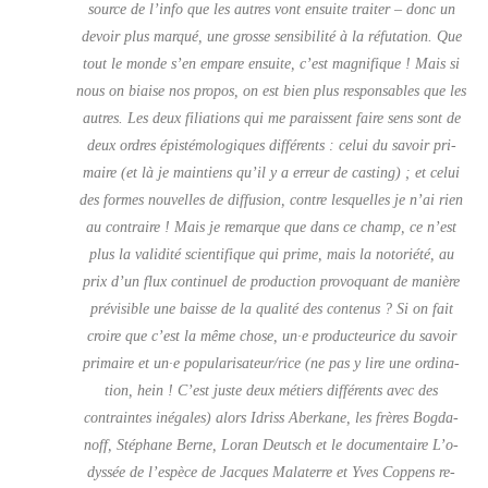
source de l’in­fo que les autres vont ensuite trai­ter – donc un
devoir plus mar­qué, une grosse sen­si­bi­li­té à la réfu­ta­tion. Que
tout le monde s’en empare ensuite, c’est magni­fique ! Mais si
nous on biaise nos pro­pos, on est bien plus res­pon­sables que les
autres. Les deux filia­tions qui me paraissent faire sens sont de
deux ordres épis­té­mo­lo­giques dif­fé­rents : celui du savoir pri­
maire (et là je main­tiens qu’il y a erreur de cas­ting) ; et celui
des formes nou­velles de dif­fu­sion, contre les­quelles je n’ai rien
au contraire ! Mais je remarque que dans ce champ, ce n’est
plus la vali­di­té scien­ti­fique qui prime, mais la noto­rié­té, au
prix d’un flux conti­nuel de pro­duc­tion pro­vo­quant de manière
pré­vi­sible une baisse de la qua­li­té des conte­nus ? Si on fait
croire que c’est la même chose, un·e pro­duc­teu­rice du savoir
pri­maire et un·e popularisateur/rice (ne pas y lire une ordi­na­
tion, hein ! C’est juste deux métiers dif­fé­rents avec des
contraintes inégales) alors Idriss Aber­kane, les frères Bog­da­
noff, Sté­phane Berne, Loran Deutsch et le docu­men­taire L’o­
dys­sée de l’es­pèce de Jacques Mala­terre et Yves Cop­pens re-