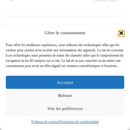
3 RÉPONSES
Gérer le consentement
Commentaires
3
Pings
0
Pour offrir les meilleures expériences, nous utilisons des technologies telles que les
cookies pour stocker et/ou accéder aux informations des appareils. Le fait de consentir
à ces technologies nous permettra de traiter des données telles que le comportement de
André Hoarau
25 avril 2023 à 16 h 26 min
navigation ou les ID uniques sur ce site. Le fait de ne pas consentir ou de retirer son
consentement peut avoir un effet négatif sur certaines caractéristiques et fonctions.
Héhé, ça nous a bien fait plai­sir de te revoir, je regrette presque de
ne pas être venu le dimanche ! Et je crois bien que la « gente
Accepter
dame » qui t’a offert un café, c’est ma copine pay­sanne Léo qui
fait le meilleur jus de pomme de toute l’Aude ;-).
Refuser
C’est sûr, l’année pro­chaine, on revien­dra !
Répondre
Voir les préférences
Richard Monvoisin
25 avril 2023 à 18 h 28 min
Politique de cookies
Déclaration de confidentialité
tu peux pas­ser mon bon­jour à Léo ! Et l’an pro­chain, je croyais