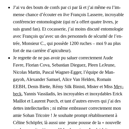
J’ai vu des bouts de confs par ci par là et j’ai même eu l’im­
mense chance d’é­cou­ter en
live
Fran­çois Las­serre, incroyable
confé­ren­cier ento­mo­lo­giste (qui m’a offert quatre livres, je
suis grand fan). Et cocas­se­rie, j’ai moins dis­cu­té ento­mo­lo­gie
avec Fran­çois qu’a­vec un des per­son­nels de sécu­ri­té de l’en­
trée, Mon­sieur C., qui pos­sède 1200 ruches – moi 9 au plus
fort de ma car­rière d’a­pi­cul­teur).
Je regrette de ne pas avoir pu saluer cor­rec­te­ment Aude
Favre, Flo­rian Cova, Sebas­tian Die­guez, Pleen LeJeune,
Nico­las Mar­tin, Pas­cal Wag­ner-Egger, l’é­quipe de Man­
gayoh, Alexan­der Samuel, Alice Van Hel­den, Romain
EEBH, Denis Biette, Rémy Silk Binis­ti, Mis­ter et Miss
Mey­
beck
, Yan­nis Vas­si­la­dis, les incroyables et inoxy­dables Erick
Maillot et Laurent Puech, et tant d’autres envers qui j’ai des
dettes intel­lec­tuelles ; ni même embras­ser cor­rec­te­ment mon
amie Sohan Tri­coire ! Je sou­haite prompt réta­blis­se­ment à
Céline Schöp­fer, là aus­si une jeune pousse de la « nou­velle