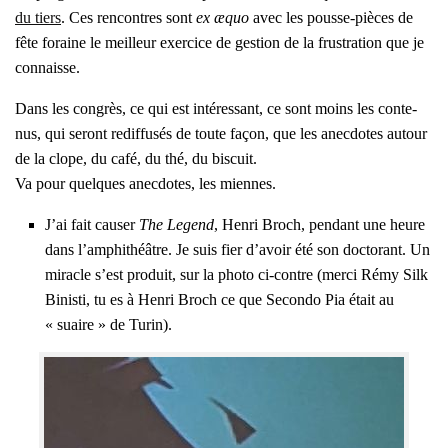
du tiers
. Ces ren­contres sont
ex æquo
avec les pousse-pièces de
fête foraine le meilleur exer­cice de ges­tion de la frus­tra­tion que je
connaisse.
Dans les congrès, ce qui est inté­res­sant, ce sont moins les conte­
nus, qui seront redif­fu­sés de toute façon, que les anec­dotes autour
de la clope, du café, du thé, du bis­cuit.
Va pour quelques anec­dotes, les miennes.
J’ai fait cau­ser
The Legend
, Hen­ri Broch, pen­dant une heure
dans l’am­phi­théâtre. Je suis fier d’a­voir été son doc­to­rant. Un
miracle s’est pro­duit, sur la pho­to ci-contre (mer­ci Rémy Silk
Binis­ti, tu es à Hen­ri Broch ce que Secon­do Pia était au
« suaire » de Turin).