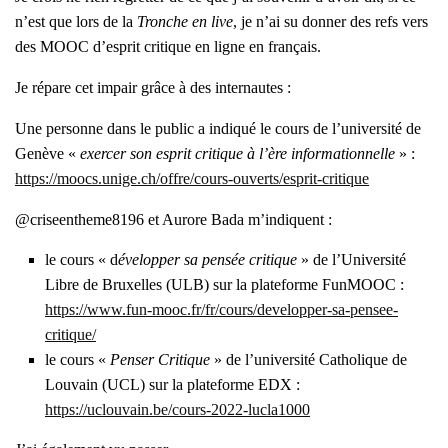
n’est que lors de la
Tronche en live
, je n’ai su don­ner des refs vers
des MOOC d’es­prit cri­tique en ligne en fran­çais.
Je répare cet impair grâce à des inter­nautes :
Une per­sonne dans le public a indi­qué le cours de l’u­ni­ver­si­té de
Genève «
exer­cer son esprit cri­tique à l’ère infor­ma­tion­nelle
» :
https://moocs.unige.ch/offre/cours-ouverts/esprit-critique
@criseentheme8196 et Aurore Bada m’in­diquent :
le cours « d
éve­lop­per sa pen­sée cri­tique
» de l’U­ni­ver­si­té
Libre de Bruxelles (ULB) sur la pla­te­forme Fun­MOOC :
https://www.fun-mooc.fr/fr/cours/developper-sa-pensee-
critique/
le cours «
Pen­ser Cri­tique
» de l’u­ni­ver­si­té Catho­lique de
Lou­vain (UCL) sur la pla­te­forme EDX :
https://uclouvain.be/cours-2022-lucla1000