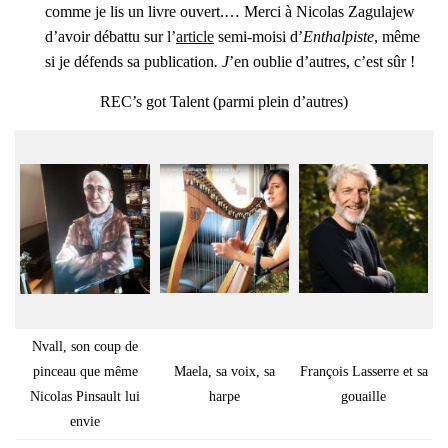
comme je lis un livre ouvert.… Mer­ci à Nico­las Zagu­la­jew
d’a­voir débat­tu sur l’
article
semi-moi­si d’
Enthal­piste
, même
si je défends sa publi­ca­tion
. J
’en oublie d’autres, c’est sûr !
REC’s got Talent (par­mi plein d’autres)
Nvall, son coup de
pin­ceau que même
Mae­la, sa voix, sa
Fran­çois Las­serre et sa
Nico­las Pin­sault lui
harpe
gouaille
envie