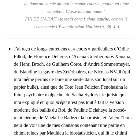
vé, dans un monde où tout le monde court le pugi­lat en ligne
en public. Classe inter­na­tio­nale !
FIN DE L’AJOUT (je tends donc l’a­jout gauche, comme le
recom­mande l’Évangile selon Mat­thieu 5, 38–42)
J’ai reçu de longs entre­tiens et « cours » par­ti­cu­liers d’O­dile
Fillod, de Flo­rence Del­le­rie, d’A­ria­na Guer­ber
alias
Xana­ria,
de Hen­ri Broch, de Guil­hem Corot, d’An­dré Som­mer­meyer,
de Blan­dine Legavre des Zété­ri­naires, de Nico­las NVall (qui
m’a même per­mis de faire une sieste dans son local sur du
papier bulle), ain­si que de Toto Jean Feli­cien Feno­ha­si­na le
futur psy­chiatre mal­gache, de Sacha Sydo­ryk le juriste qui
m’a expli­qué en quoi
pré­fet
n’est pas tout à fait la ver­sion
moderne des baillis du Roi, de Pau­line Dela­haye la zoo­sé­
mio­ti­cienne, de Mae­la Le Bade­zet la har­piste, et j’ai eu l’hon­
neur de voir une de mes chan­sons conte­nant une par­tie en
chti­mi relues par Mat­thieu le bio­sta­tis­ti­cien, qui lit le chti­mi