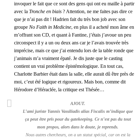
invo­quer le fait que ce sont des gens qui ont eu maille à par­tir
avec la
Tronche en biais
? Atten­tion, ne me faites pas dire ce
que je n’ai pas dit ! Hadrien fait du très bon job avec son
groupe
No Faith in Medi­cine
, en plus il a ache­té mon âme en
m’of­frant son CD, et quant à Fan­tine, j’é­tais j’a­voue un peu
cir­cons­pect il y a un ou deux ans car je l’a­vais trou­vée très
impré­cise, mais ce que j’ai enten­du lors de la table ronde que
j’a­ni­mais m’a vrai­ment épa­té. Je dis juste que le cas­ting
contient un vrai pro­blème épis­té­mo­lo­gique. En tout cas,
Char­lotte Bar­bier était dans la salle, elle aurait dû être près de
moi, c’eut été logique et rigou­reux. Mais bon, comme dit
Héro­dore d’Hé­ra­clée, la cri­tique est Thé­sée…
AJOUT.
L’a­mi juriste Yan­nis Vas­si­lia­dis
alias
Fis­ca­lix m’in­dique que
ça peut être pris pour du
gate­kee­ping
. Ce n’est pas du tout
mon pro­pos, alors dans le doute, je reprends.
Nous autres cher­cheurs, on a un sta­tut spé­cial, car on est la