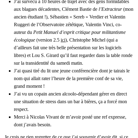
J’ai sur­vé­cu à 10 heures de tra­jet avec des gens for­mi­dables
aux blagues déca­dentes, Clé­ment Bas­tie de
l’Ex­trac­teur
(mon
ancien étu­diant !), Sébas­tien « Sereb » Ver­dier et Valen­tin
Rug­ge­ri de l’Ob­ser­va­toire zété­tique, Valen­tin Vin­ci, co-
auteur du
Petit Manuel d’es­prit cri­tique pour mili­tan­tisme
éco­lo­gique
(ver­sion 2.5
ici
), Chris­tophe Michel (qui a
d’ailleurs fait une très belle pré­sen­ta­tion sur les logi­ciels
libres) et Lou S. Girard qu’il faut regar­der dans la table ronde
sur la tran­si­den­ti­té du same­di matin.
J’ai qua­si tiré du lit une jeune confé­ren­cière dont je tai­rais le
nom qui allait rater l’heure de la pre­mière conf de sa vie,
grand moment !
J’ai vu un copain ancien alcoo­lo-dépen­dant gérer en direct
une situa­tion de stress dans un bar à bières, ça a for­cé mon
res­pect.
Mer­ci à Nico­las Vivant de m’a­voir pos­té une ref expresse,
dont j’a­vais besoin.
Je crois ne rien regret­ter de ce que j’ai sou­ve­nir d’a­voir dit, si ce