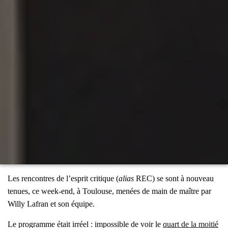
Les ren­contres de l’es­prit cri­tique (
alias
REC) se sont à nou­veau
tenues, ce week-end, à Tou­louse, menées de main de maître par
Willy Lafran et son équipe.
Le pro­gramme était irréel : impos­sible de voir le
quart de la moi­tié