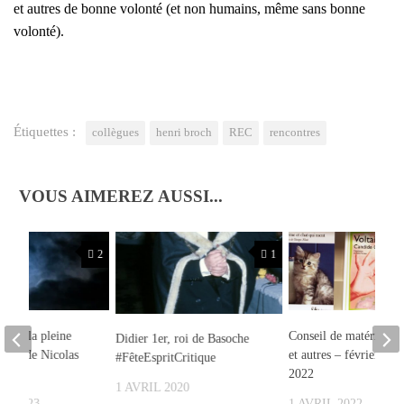
et autres de bonne volon­té (et non humains, même sans bonne
volon­té).
Étiquettes :
collègues
henri broch
REC
rencontres
VOUS AIMEREZ AUSSI...
2
1
mes à la pleine
Conseil de matériel, le
Didier 1er, roi de Basoche
oire de Nicolas
et autres – février & 
#FêteEspritCritique
2022
1 AVRIL 2020
ER 2023
1 AVRIL 2022