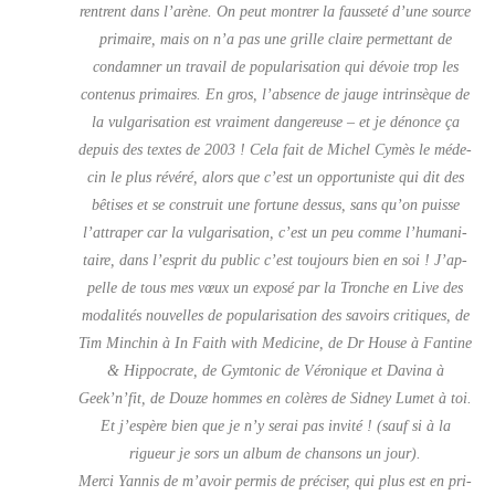
rentrent dans l’a­rène. On peut mon­trer la faus­se­té d’une source
pri­maire, mais on n’a pas une grille claire per­met­tant de
condam­ner un tra­vail de popu­la­ri­sat
ion qui dévoie trop les
conte­nus pri­maires. En gros, l’ab­sence de
jauge intrin­sèque de
la vul­ga­ri­sa­tion est vrai­ment dan­ge­reuse – et je dénonce ça
depuis des textes de 2003 ! Cela fait de Michel Cymès le méde­
cin le plus révé­ré, alors que c’est un oppor­tu­niste qui dit des
bêtises et se construit une for­tune des­sus, sans qu’on puisse
l’at­tra­per car la vul­ga­ri­sa­tion, c’est un peu comme l’hu­ma­ni­
taire, dans l’es­prit du public c’est tou­jours bien en soi ! J’ap­
pelle de tous mes vœux un expo­sé par la
Tronche en Live
des
moda­li­tés nou­velles de popu­la­ri­sa­tion des savoirs cri­tiques, de
Tim Min­chin à In Faith with Medi­cine, de Dr House à Fan­tine
& Hip­po­crate, de Gym­to­nic de Véro­nique et Davi­na à
Geek’n’­fit, de Douze hommes en colères de Sid­ney Lumet à toi.
Et j’es­père bien que je n’y serai pas invi­té ! (sauf si à la
rigueur je sors un album de chan­sons un jour).
Mer­ci Yan­nis de m’a­voir per­mis de pré­ci­ser, qui plus est en pri­