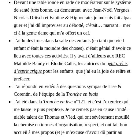
Devant une table ronde en rade de modé­ra­teur sur le sys­tème
de san­té (très bonne, au demeu­rant, avec Jean-Noël Vergnes,
Nico­las Dritsch et Fan­tine & Hip­po­crate, je me suis fait alpa­
guer et j’ai dû impro­vi­ser au débot­té, c’é­tait… mar­rant – mer­
ci à la gente dame qui m’a offert un caf.
J’ai lu des trucs dans la salle des enfants (en tant que vieil
enfant c’é­tait la moindre des choses), c’é­tait génial d’a­voir ce
lieu avec toutes ces acti­vi­tés. Il y avait d’ailleurs aux REC
Mathilde Bau­dy et Élo­die Cal­lis, les autrices du p
etit pré­cis
d’es­prit crique
pour les enfants, que j’ai eu la joie de relire et
pré­fa­cer.
J’ai répon­du en vidéo à des ques­tions sym­pas de Lise &
Coren­tin, de l’é­quipe de la
Tronche en biais
J’ai été dans la
Tronche en live
n°121, et c’est l’exer­cice qui
me laisse le plus per­plexe. Je ne remets pas en cause l’in­dé­
niable talent de Tho­mas et Vled, qui ont sévè­re­ment mouillé
la che­mise en termes d’or­ga­ni­sa­tion, res­pect, et ont fait bon
accueil à mes pro­pos (et je m’ex­cuse d’a­voir dû par­tir au