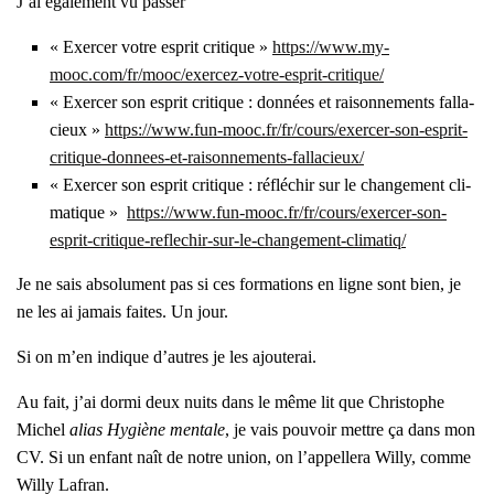
J’ai éga­le­ment vu pas­ser
« Exer­cer votre esprit cri­tique »
https://www.my-
mooc.com/fr/mooc/exercez-votre-esprit-critique/
« Exer­cer son esprit cri­tique : don­nées et rai­son­ne­ments fal­la­
cieux »
https://www.fun-mooc.fr/fr/cours/exercer-son-esprit-
critique-donnees-et-raisonnements-fallacieux/
« Exer­cer son esprit cri­tique : réflé­chir sur le chan­ge­ment cli­
ma­tique »
https://www.fun-mooc.fr/fr/cours/exercer-son-
esprit-critique-reflechir-sur-le-changement-climatiq/
Je ne sais abso­lu­ment pas si ces for­ma­tions en ligne sont bien, je
ne les ai jamais faites. Un jour.
Si on m’en indique d’autres je les ajou­te­rai.
Au fait, j’ai dor­mi deux nuits dans le même lit que Chris­tophe
Michel
alias
Hygiène men­tale
, je vais pou­voir mettre ça dans mon
CV. Si un enfant naît de notre union, on l’appellera Willy, comme
Willy Lafran.