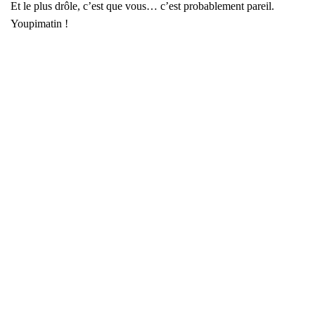
Et le plus drôle, c’est que vous… c’est pro­ba­ble­ment pareil.
You­pi­ma­tin !