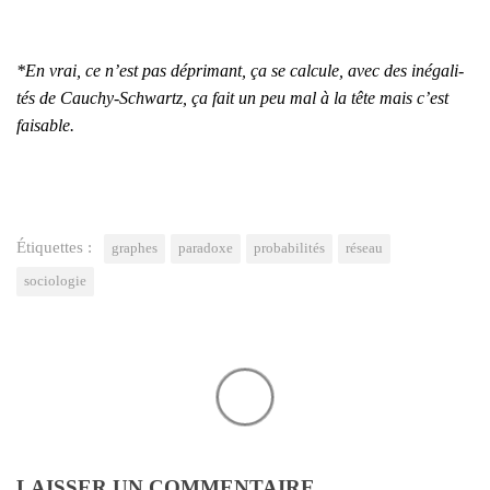
*En vrai, ce n’est pas dépri­mant, ça se cal­cule, avec des inéga­li­
tés de Cau­chy-Schwartz, ça fait un peu mal à la tête mais c’est
fai­sable.
Étiquettes :
graphes
paradoxe
probabilités
réseau
sociologie
LAISSER UN COMMENTAIRE