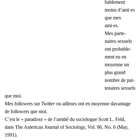
ba­ble­ment
moins d’ami·es
que mes
ami·es.
Mes par­te­
naires sexuels
ont pro­ba­ble­
ment eu en
moyenne un
plus grand
nombre de par­
te­naires sexuels
que moi.
Mes fol­lo­wers sur
Twit­ter
ou ailleurs ont en moyenne davan­tage
de fol­lo­wers que moi.
C’est le « para­doxe » de l’a­mi­tié du socio­logue Scott L. Feld,
dans The Ame­ri­can Jour­nal of Socio­lo­gy, Vol. 96, No. 6 (May,
1991).