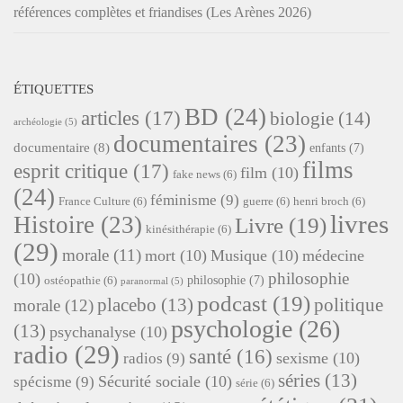
références complètes et friandises (Les Arènes 2026)
ÉTIQUETTES
BD
(24)
articles
(17)
biologie
(14)
archéologie
(5)
documentaires
(23)
documentaire
(8)
enfants
(7)
films
esprit critique
(17)
film
(10)
fake news
(6)
(24)
féminisme
(9)
France Culture
(6)
guerre
(6)
henri broch
(6)
livres
Histoire
(23)
Livre
(19)
kinésithérapie
(6)
(29)
morale
(11)
mort
(10)
Musique
(10)
médecine
philosophie
(10)
philosophie
(7)
ostéopathie
(6)
paranormal
(5)
podcast
(19)
placebo
(13)
politique
morale
(12)
psychologie
(26)
(13)
psychanalyse
(10)
radio
(29)
santé
(16)
sexisme
(10)
radios
(9)
séries
(13)
Sécurité sociale
(10)
spécisme
(9)
série
(6)