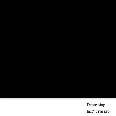
Depres­sing
fact* : j’ai pro­