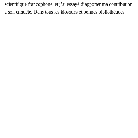
scien­ti­fique fran­co­phone, et j’ai essayé d’ap­por­ter ma contri­bu­tion
à son enquête. Dans tous les kiosques et bonnes biblio­thèques.