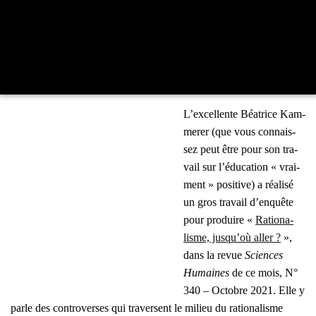
L’ex­cel­lente Béa­trice Kam­
me­rer (que vous connais­
sez peut être pour son tra­
vail sur l’é­du­ca­tion « vrai­
ment » posi­tive) a réa­li­sé
un gros tra­vail d’en­quête
pour pro­duire «
Ratio­na­
lisme, jus­qu’où aller ?
»,
dans la revue
Sciences
Humaines
de ce mois,
N°
340 – Octobre 2021.
Elle y
parle des contro­verses qui tra­versent le milieu du ratio­na­lisme