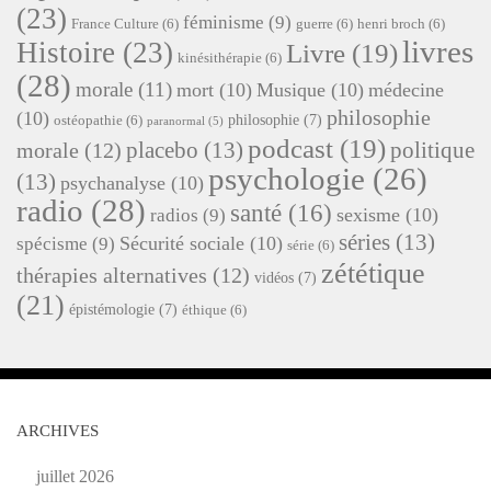
(23)
féminisme
(9)
France Culture
(6)
guerre
(6)
henri broch
(6)
livres
Histoire
(23)
Livre
(19)
kinésithérapie
(6)
(28)
morale
(11)
mort
(10)
Musique
(10)
médecine
philosophie
(10)
philosophie
(7)
ostéopathie
(6)
paranormal
(5)
podcast
(19)
placebo
(13)
politique
morale
(12)
psychologie
(26)
(13)
psychanalyse
(10)
radio
(28)
santé
(16)
sexisme
(10)
radios
(9)
séries
(13)
Sécurité sociale
(10)
spécisme
(9)
série
(6)
zététique
thérapies alternatives
(12)
vidéos
(7)
(21)
épistémologie
(7)
éthique
(6)
ARCHIVES
juillet 2026