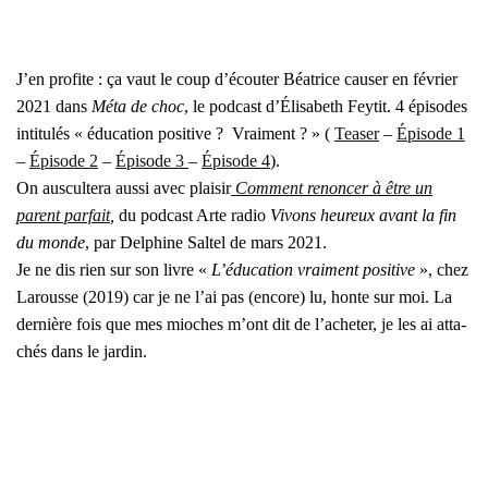
J’en pro­fite : ça vaut le coup d’é­cou­ter Béa­trice cau­ser en février
2021 dans
Méta de choc
, le pod­cast d’Élisabeth Fey­tit. 4 épi­sodes
inti­tu­lés « édu­ca­tion posi­tive ? Vrai­ment ? » (
Tea­ser
–
Épi­sode 1
–
Épi­sode 2
–
Épi­sode 3
–
Épi­sode 4
).
On aus­cul­te­ra aus­si avec plai­sir
Com­ment renon­cer à être un
parent par­fait
,
du pod­cast Arte radio
Vivons heu­reux avant la fin
du monde
, par Del­phine Sal­tel de mars 2021.
Je ne dis rien sur son livre «
L’é­du­ca­tion vrai­ment posi­tive
», chez
Larousse (2019) car je ne l’ai pas (encore) lu, honte sur moi. La
der­nière fois que mes mioches m’ont dit de l’a­che­ter, je les ai atta­
chés dans le jar­din.