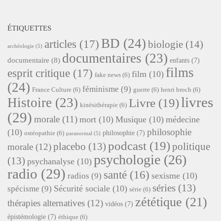
ÉTIQUETTES
BD
(24)
articles
(17)
biologie
(14)
archéologie
(5)
documentaires
(23)
documentaire
(8)
enfants
(7)
films
esprit critique
(17)
film
(10)
fake news
(6)
(24)
féminisme
(9)
France Culture
(6)
guerre
(6)
henri broch
(6)
livres
Histoire
(23)
Livre
(19)
kinésithérapie
(6)
(29)
morale
(11)
mort
(10)
Musique
(10)
médecine
philosophie
(10)
philosophie
(7)
ostéopathie
(6)
paranormal
(5)
podcast
(19)
placebo
(13)
politique
morale
(12)
psychologie
(26)
(13)
psychanalyse
(10)
radio
(29)
santé
(16)
sexisme
(10)
radios
(9)
séries
(13)
Sécurité sociale
(10)
spécisme
(9)
série
(6)
zététique
(21)
thérapies alternatives
(12)
vidéos
(7)
épistémologie
(7)
éthique
(6)