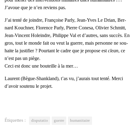
J’avoue que je n’en reviens pas.
J’ai ten­té de joindre, Fran­çoise Par­ly, Jean-Yves Le Drian, Ber­
nard Kouch­ner, Flo­rence Par­ly, Pierre Cone­sa, Oli­vier Schmitt,
Jean-Vincent Holeindre, Phi­lippe Val et d’autres, sans suc­cès. En
gros, tout le monde fait ou veut la guerre, mais per­sonne ne sou­
haite la jus­ti­fier ? Pour­tant le cadre que je pro­pose est
clean
, ce
n’est pas un piège.
Ceci est donc une bou­teille à la mer…
Laurent (Bègue-Shank­land), t’as vu, j’aurais tout ten­té. Mer­ci
d’avoir sou­te­nu le pro­jet.
Étiquettes :
disputatio
guerre
humanitaire