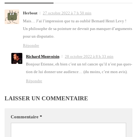
Herbout
27 octobre 2022 à 7 h 50 min
Mais… J’ai l’im­pres­sion que tu as oublié Ber­nard Hen­ri Levy !
Un phi­lo­sophe de sa poin­ture ne devrait pas man­quer d’ar­gu­ments
pour un dis­pu­ta­tio.
Répondre
Richard Monvoisin
28 octobre 2022 à 8 h 33 min
Bon­jour Etienne, eh bien c’est un tel cancre qu’il n’est pas ques­
tion de lui don­ner une audience… (du moins, c’est mon avis).
Répondre
LAISSER UN COMMENTAIRE
Commentaire
*