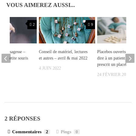
VOUS AIMEREZ AUSSI...
2
9
nt de sagesse –
Conseil de matériel, lectures
Placebos ouverts : faut
sed petite souris
et autres – avril & mai 2022
dire à un patient qu’on
prescrit un placebo ?
20
4 JUIN 2022
24 FÉVRIER 2026
2 RÉPONSES
Commentaires
2
Pings
0