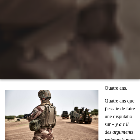
Quatre ans.
Quatre ans que
j’essaie de faire
une dis­pu­ta­tio
sur «
y a‑t-il
des argu­ments
ration­nels pour