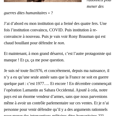
mener des
guerres dites huma­ni­taires
» ?
J’ai d’abord eu mon ins­ti­tu­tion qui a frei­né des quatre fers. Une
fois l’institution convain­cu, COVID. Puis ins­ti­tu­tion à re-
convaincre à nou­veau. Puis je vais voir Rony Brau­man qui est
chaud bouillant pour défendre le
non
.
Et main­te­nant, à mon grand désar­roi, c’est l’autre pro­ta­go­niste qui
manque ! Et ça, ça me pose ques­tion.
Je suis né toute fin1976, et concrè­te­ment, depuis ma nais­sance, il
n’y a eu qu’une seule année sans que la France ne soit en guerre
quelque part : c’est 1977…. Et encore ! En décembre com­men­çait
l’opération Laman­tin au Saha­ra Occi­den­tal. Ajou­té à cela, notre
pays est un énorme ven­deur d’armes, sans que nous par­ve­nions
même à avoir un contrôle par­le­men­taire sur ces ventes. Et je n’ai
per­sonne pour venir défendre qu’il y a des argu­ments ration­nels
pour mener des inter­ven­tions mili­taires dites huma­ni­taires ???