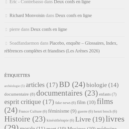
Éric - Contrebasso
dans
Deux confs en ligne
Richard Monvoisin
dans
Deux confs en ligne
pierre
dans
Deux confs en ligne
Soadfandaemon
dans
Placebo, enquête – Glossaires, Index,
références complètes et friandises (Les Arènes 2026)
ÉTIQUETTES
BD
(24)
articles
(17)
biologie
(14)
archéologie
(5)
documentaires
(23)
documentaire
(8)
enfants
(7)
films
esprit critique
(17)
film
(10)
fake news
(6)
(24)
féminisme
(9)
France Culture
(6)
guerre
(6)
henri broch
(6)
livres
Histoire
(23)
Livre
(19)
kinésithérapie
(6)
(29)
morale
(11)
mort
(10)
Musique
(10)
médecine