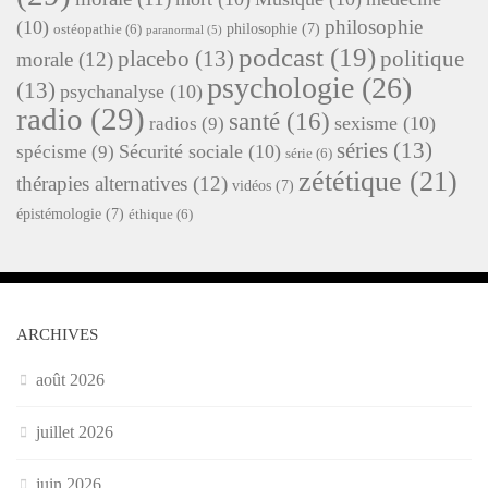
philosophie
(10)
philosophie
(7)
ostéopathie
(6)
paranormal
(5)
podcast
(19)
placebo
(13)
politique
morale
(12)
psychologie
(26)
(13)
psychanalyse
(10)
radio
(29)
santé
(16)
sexisme
(10)
radios
(9)
séries
(13)
Sécurité sociale
(10)
spécisme
(9)
série
(6)
zététique
(21)
thérapies alternatives
(12)
vidéos
(7)
épistémologie
(7)
éthique
(6)
ARCHIVES
août 2026
juillet 2026
juin 2026