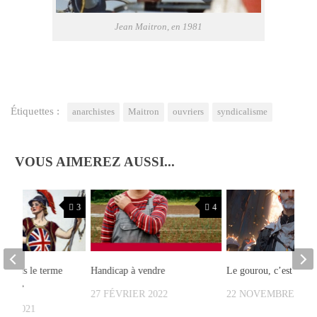
Jean Mai­tron, en 1981
Étiquettes :
anarchistes
Maitron
ouvriers
syndicalisme
VOUS AIMEREZ AUSSI...
3
4
rai plus le terme
Handicap à vendre
Le gourou, c’est moi
xons »
27 FÉVRIER 2022
22 NOVEMBRE 202
RE 2021