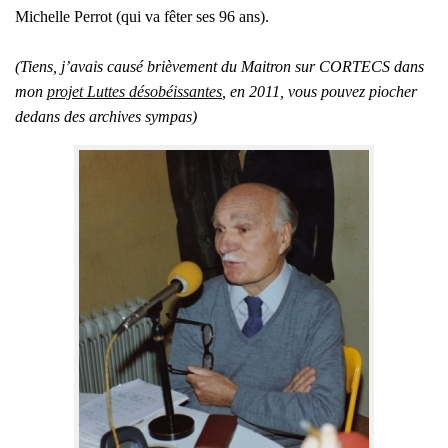
Michelle Per­rot (qui va fêter ses 96 ans).
(Tiens, j’a­vais cau­sé briè­ve­ment du Mai­tron sur CORTECS dans
mon
pro­jet Luttes déso­béis­santes
, en 2011, vous pou­vez pio­cher
dedans des archives sym­pas)