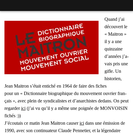
Quand j’ai
décou­vert le
« Mai­tron »
il y a une
quin­zaine
d’an­nées j’a­
vais pris une
gifle. Un
his­to­rien,
Jean Mai­tron s’é­tait enti­ché en 1964 de faire des fiches
pour un « Dic­tion­naire bio­gra­phique du mou­ve­ment ouvrier fran­
çais », avec plein de syn­di­ca­listes et d’a­nar­chistes dedans.
On peut
regar­der
ici
(j
’ai vu qu’il y a même une poi­gnée de MONVOISIN
fichés :))
J’é­cou­tais ce matin Jean Mai­tron cau­ser
ici
dans une émis­sion de
1990, avec son conti­nua­teur Claude Pen­ne­tier, et la légen­daire