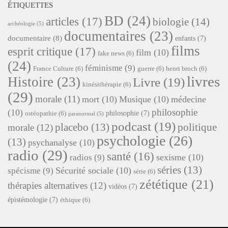
ÉTIQUETTES
BD
(24)
articles
(17)
biologie
(14)
archéologie
(5)
documentaires
(23)
documentaire
(8)
enfants
(7)
films
esprit critique
(17)
film
(10)
fake news
(6)
(24)
féminisme
(9)
France Culture
(6)
guerre
(6)
henri broch
(6)
livres
Histoire
(23)
Livre
(19)
kinésithérapie
(6)
(29)
morale
(11)
mort
(10)
Musique
(10)
médecine
philosophie
(10)
philosophie
(7)
ostéopathie
(6)
paranormal
(5)
podcast
(19)
placebo
(13)
politique
morale
(12)
psychologie
(26)
(13)
psychanalyse
(10)
radio
(29)
santé
(16)
sexisme
(10)
radios
(9)
séries
(13)
Sécurité sociale
(10)
spécisme
(9)
série
(6)
zététique
(21)
thérapies alternatives
(12)
vidéos
(7)
épistémologie
(7)
éthique
(6)