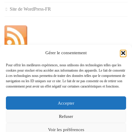
Site de WordPress-FR
Gérer le consentement
»
Pour offrir les meilleures expériences, nous utilisons des technologies telles que les
cookies pour stocker et/ou accéder aux informations des appareils. Le fait de consentir
Politique de confidentialité
à ces technologies nous permettra de traiter des données telles que le comportement de
navigation ou les ID uniques sur ce site. Le fait de ne pas consentir ou de retirer son
consentement peut avoir un effet négatif sur certaines caractéristiques et fonctions.
Accepter
www.monvoisin.xyz © 2026. Tous droits réservés.
Refuser
Fièrement propulsé par
- Conçu par
Allez sur Hueman Pro
Voir les préférences