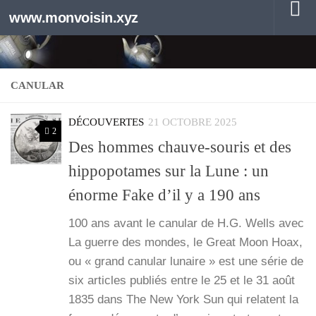
www.monvoisin.xyz
Au dessous du contenu
CANULAR
DÉCOUVERTES
21 OCTOBRE 2025
2
Des hommes chauve-souris et des
hippopotames sur la Lune : un
énorme Fake d’il y a 190 ans
100 ans avant le canu­lar de H.G. Wells avec
La guerre des mondes, le Great Moon Hoax,
ou « grand canu­lar lunaire » est une série de
six articles publiés entre le 25 et le 31 août
1835 dans The New York Sun qui relatent la