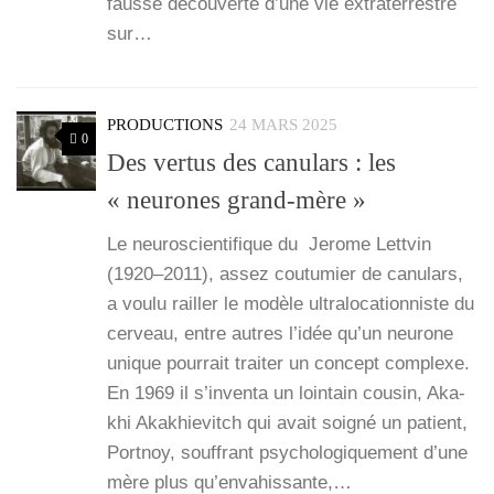
fausse décou­verte d’une vie extra­ter­restre
sur…
PRODUCTIONS
24 MARS 2025
0
Des vertus des canulars : les
« neurones grand-mère »
Le neu­ros­cien­ti­fique du Jerome Lett­vin
(1920–2011), assez cou­tu­mier de canu­lars,
a vou­lu railler le modèle ultra­lo­ca­tion­niste du
cer­veau, entre autres l’i­dée qu’un neu­rone
unique pour­rait trai­ter un concept com­plexe.
En 1969 il s’in­ven­ta un loin­tain cou­sin, Aka­
khi Aka­khie­vitch qui avait soi­gné un patient,
Port­noy, souf­frant psy­cho­lo­gi­que­ment d’une
mère plus qu’en­va­his­sante,…