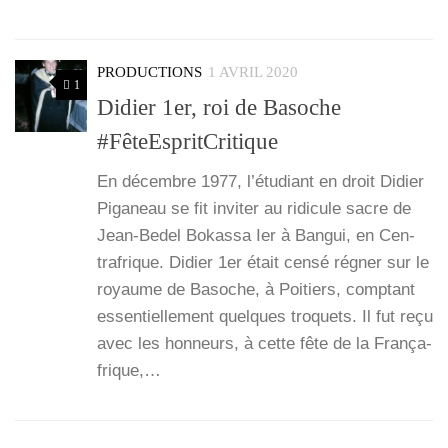
PRODUCTIONS
1 AVRIL 2020
1
Didier 1er, roi de Basoche
#FêteEspritCritique
En décembre 1977, l’é­tu­diant en droit Didier
Piga­neau se fit invi­ter au ridi­cule sacre de
Jean-Bedel Bokas­sa Ier à Ban­gui, en Cen­
tra­frique. Didier 1er était cen­sé régner sur le
royaume de Basoche, à Poi­tiers, comp­tant
essen­tiel­le­ment quelques tro­quets. Il fut reçu
avec les hon­neurs, à cette fête de la Fran­ça­
frique,…