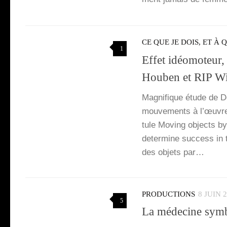
CE QUE JE DOIS, ET À 
1
Effet idéomoteur,
Houben et RIP W
Magni­fique étude de De
mou­ve­ments à l’œuvre l
tule Moving objects by 
deter­mine suc­cess in t
des objets par…
PRODUCTIONS
8 JUIN 
5
La médecine symbo