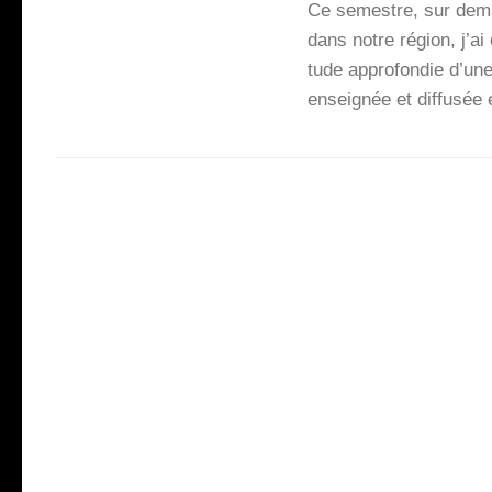
Ce semestre, sur demand
dans notre région, j’ai
tude appro­fon­die d’un
ensei­gnée et dif­fu­sé