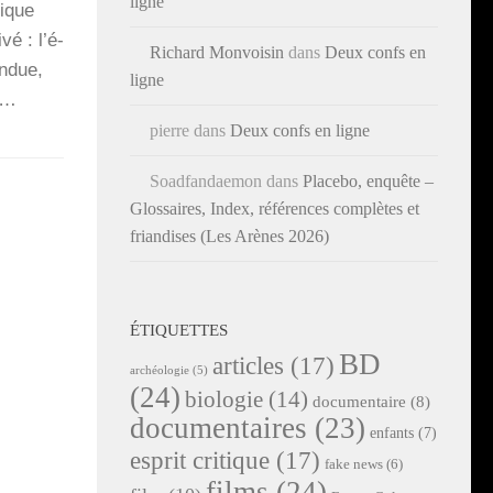
ligne
tique
vé : l’é­
Richard Monvoisin
dans
Deux confs en
n­due,
ligne
ns…
pierre
dans
Deux confs en ligne
Soadfandaemon
dans
Placebo, enquête –
Glossaires, Index, références complètes et
friandises (Les Arènes 2026)
ÉTIQUETTES
BD
articles
(17)
archéologie
(5)
(24)
biologie
(14)
documentaire
(8)
documentaires
(23)
enfants
(7)
esprit critique
(17)
fake news
(6)
films
(24)