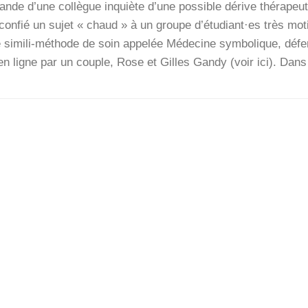
e d’une col­lègue inquiète d’une pos­sible dérive thé­ra­peu­
 confié un sujet « chaud » à un groupe d’étudiant·es très moti­
e simi­­li-méthode de soin appe­lée Méde­cine sym­bo­lique, défe
e en ligne par un couple, Rose et Gilles Gan­dy (voir ici). Da