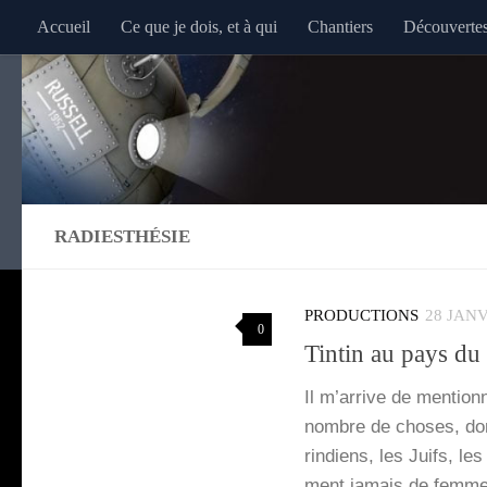
Accueil
Ce que je dois, et à qui
Chantiers
Découverte
Au dessous du contenu
RADIESTHÉSIE
PRODUCTIONS
28 JANV
0
Tintin au pays du
Il m’ar­rive de men­tion
nombre de choses, dont
rin­diens, les Juifs, les
ment jamais de femm