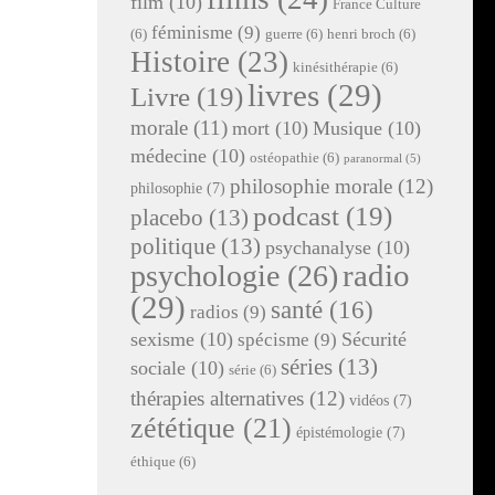
film
(10)
France Culture
féminisme
(9)
(6)
guerre
(6)
henri broch
(6)
Histoire
(23)
kinésithérapie
(6)
livres
(29)
Livre
(19)
morale
(11)
mort
(10)
Musique
(10)
médecine
(10)
ostéopathie
(6)
paranormal
(5)
philosophie morale
(12)
philosophie
(7)
podcast
(19)
placebo
(13)
politique
(13)
psychanalyse
(10)
radio
psychologie
(26)
(29)
santé
(16)
radios
(9)
sexisme
(10)
Sécurité
spécisme
(9)
séries
(13)
sociale
(10)
série
(6)
thérapies alternatives
(12)
vidéos
(7)
zététique
(21)
épistémologie
(7)
éthique
(6)