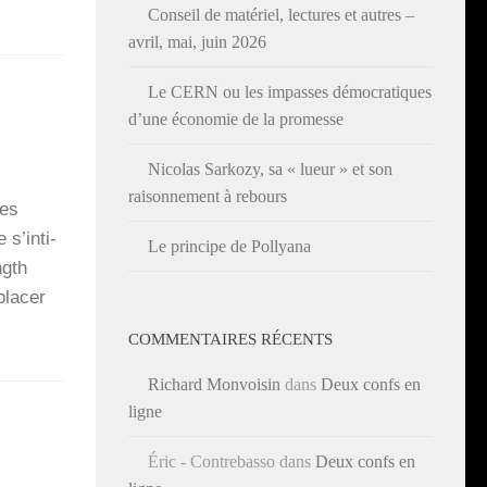
Conseil de matériel, lectures et autres –
avril, mai, juin 2026
Le CERN ou les impasses démocratiques
d’une économie de la promesse
Nicolas Sarkozy, sa « lueur » et son
raisonnement à rebours
les
s’in­ti­
Le principe de Pollyana
ngth
pla­cer
COMMENTAIRES RÉCENTS
Richard Monvoisin
dans
Deux confs en
ligne
Éric - Contrebasso
dans
Deux confs en