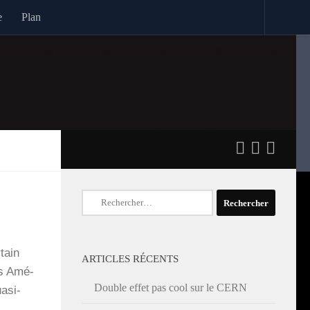
e
Plan
Rechercher :
­tain
ARTICLES RÉCENTS
es Amé­
Double effet pas cool sur le CERN
a­si­