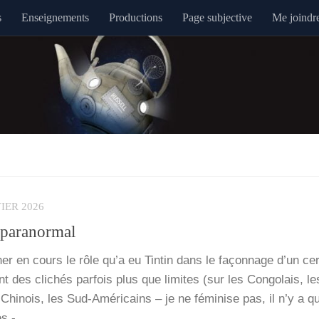
s
Enseignements
Productions
Page subjective
Me joindr
IER 2026
 paranormal
­ner en cours le rôle qu’a eu Tin­tin dans le façon­nage d’un cer
 des cli­chés par­fois plus que limites (sur les Congo­lais, l
 Chi­nois, les Sud-Amé­­ri­­cains – je ne fémi­nise pas, il n’y a qu
es -,…