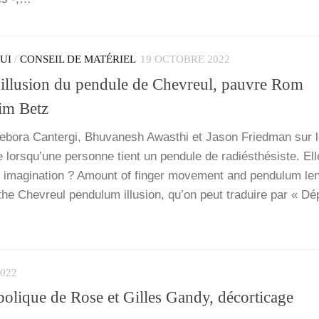
QUI
/
CONSEIL DE MATÉRIEL
19 OCTOBRE 2022
 illusion du pendule de Chevreul, pauvre Rom
im Betz
bo­ra Can­ter­gi, Bhu­va­nesh Awas­thi et Jason Fried­man sur 
ors­qu’une per­sonne tient un pen­dule de radiés­thé­siste. Elle 
ima­gi­na­tion ? Amount of fin­ger move­ment and pen­du­lum le
he Che­vreul pen­du­lum illu­sion, qu’on peut tra­duire par « Dé
2022
lique de Rose et Gilles Gandy, décorticage