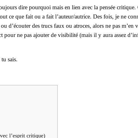
­jours dire pour­quoi mais en lien avec la pen­sée cri­tique.
out ce que fait ou a fait l’auteur/autrice. Des fois, je ne con
re ou d’é­cou­ter des trucs faux ou atroces, alors ne pas m’en v
 pour ne pas ajou­ter de visi­bi­li­té (mais il y aura assez d’in
tu sais.
 l’es­prit cri­tique)