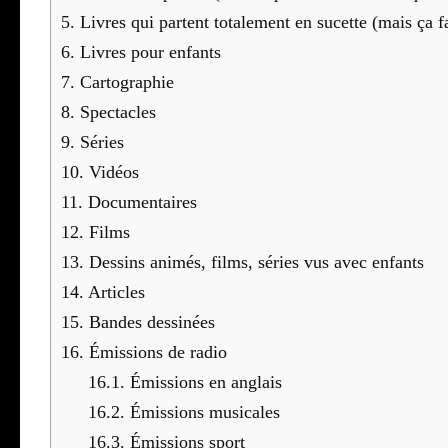
5.
Livres qui partent tota­le­ment en sucette (mais ça fai
6.
Livres pour enfants
7.
Car­to­gra­phie
8.
Spec­tacles
9.
Séries
10.
Vidéos
11.
Docu­men­taires
12.
Films
13.
Des­sins ani­més, films, séries vus avec enfants
14.
Articles
15.
Bandes des­si­nées
16.
Émis­sions de radio
16.1.
Émis­sions en anglais
16.2.
Émis­sions musi­cales
16.3.
Émis­sions sport