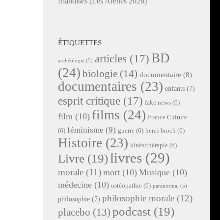
friandises (Les Arènes 2026)
ÉTIQUETTES
BD
articles
(17)
archéologie
(5)
(24)
biologie
(14)
documentaire
(8)
documentaires
(23)
enfants
(7)
esprit critique
(17)
fake news
(6)
films
(24)
film
(10)
France Culture
féminisme
(9)
(6)
guerre
(6)
henri broch
(6)
Histoire
(23)
kinésithérapie
(6)
livres
(29)
Livre
(19)
morale
(11)
mort
(10)
Musique
(10)
médecine
(10)
ostéopathie
(6)
paranormal
(5)
philosophie morale
(12)
philosophie
(7)
podcast
(19)
placebo
(13)