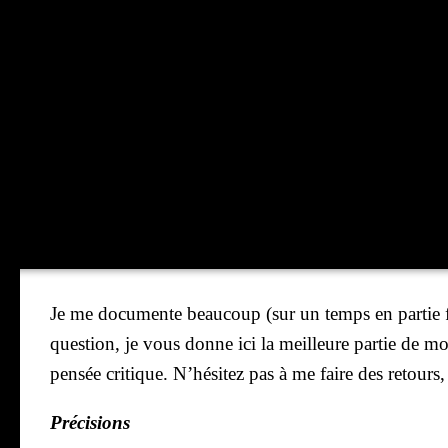
Je me docu­mente beau­coup (sur un temps en par­tie 
ques­tion, je vous donne ici la meilleure par­tie de mo
pen­sée cri­tique. N’hé­si­tez pas à me faire des retours
Pré­ci­sions