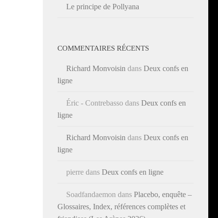
Le principe de Pollyana
COMMENTAIRES RÉCENTS
Richard Monvoisin
dans
Deux confs en
ligne
Éric - Contrebasso
dans
Deux confs en
ligne
Richard Monvoisin
dans
Deux confs en
ligne
pierre
dans
Deux confs en ligne
Soadfandaemon
dans
Placebo, enquête –
Glossaires, Index, références complètes et