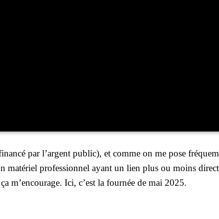
finan­cé par l’argent public), et comme on me pose fré­quem
n maté­riel pro­fes­sion­nel ayant un lien plus ou moins direct
, ça m’en­cou­rage. Ici, c’est la four­née de mai 2025.