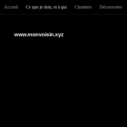
Accueil
Ce que je dois, et à qui
Chantiers
Découvertes
Au dessous du contenu
www.monvoisin.xyz