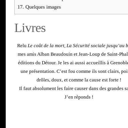
17.
Quelques images
Livres
Relu
Le coût de la mort, La Sécu­ri­té sociale jus­qu’au 
mes amis Alban Beau­douin et Jean-Loup de Saint-Phal
édi­tions du Détour. Je les ai aus­si accueillis à Gre­nob
une pré­sen­ta­tion. C’est fou comme ils sont clairs, poi
drôles, doux, et comme la cause est forte !
Il faut abso­lu­ment les faire cau­ser dans des grandes sa
J’en réponds !