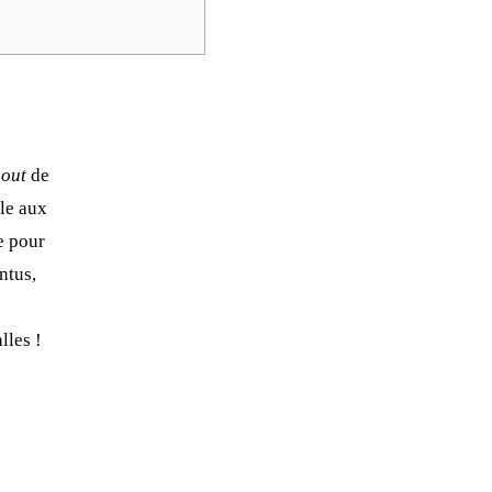
bout
de
le aux
le pour
n­tus,
lles !