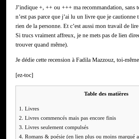
J’in­dique +, ++ ou +++ ma recom­man­da­tion, sans tou
n’est pas parce que j’ai lu un livre que je cau­tionne t
rien de la per­sonne. Et c’est aus­si mon tra­vail de li
Si trucs vrai­ment affreux, je ne mets pas de lien direct
trou­ver quand même).
Je dédie cette recen­sion à Fadi­la Maz­zouz, toi-même 
[ez-toc]
Table des matières
1.
Livres
2.
Livres com­men­cés mais pas encore finis
3.
Livres seule­ment com­pul­sés
4.
Romans & poé­sie (en lien plus ou moins mar­qué avec