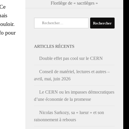
Florilège de « sacrilèges »
 Ce
nais
Rechercher :
ou­loir.
­fo pour
ARTICLES RÉCENTS
Double effet pas cool sur le CERN
Conseil de matériel, lectures et autres –
avril, mai, juin 2026
Le CERN ou les impasses démocratiques
d’une économie de la promesse
Nicolas Sarkozy, sa « lueur » et son
raisonnement à rebours