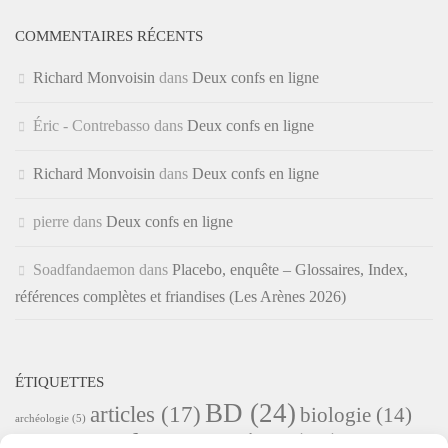
COMMENTAIRES RÉCENTS
Richard Monvoisin
dans
Deux confs en ligne
Éric - Contrebasso
dans
Deux confs en ligne
Richard Monvoisin
dans
Deux confs en ligne
pierre
dans
Deux confs en ligne
Soadfandaemon
dans
Placebo, enquête – Glossaires, Index,
références complètes et friandises (Les Arènes 2026)
ÉTIQUETTES
BD
(24)
articles
(17)
biologie
(14)
archéologie
(5)
documentaires
(23)
documentaire
(8)
enfants
(7)