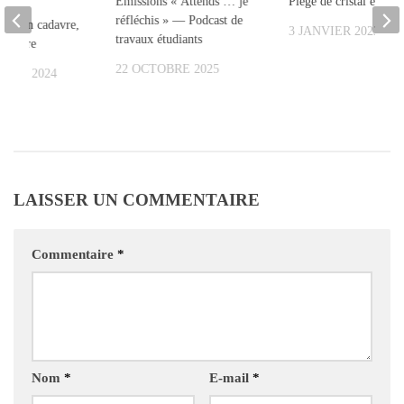
Émissions « Attends … je
Piège de cristal et fleu
réfléchis » — Podcast de
au d’un cadavre,
3 JANVIER 2023
travaux étudiants
Culture
22 OCTOBRE 2025
BRE 2024
LAISSER UN COMMENTAIRE
Commentaire
*
Nom
*
E-mail
*