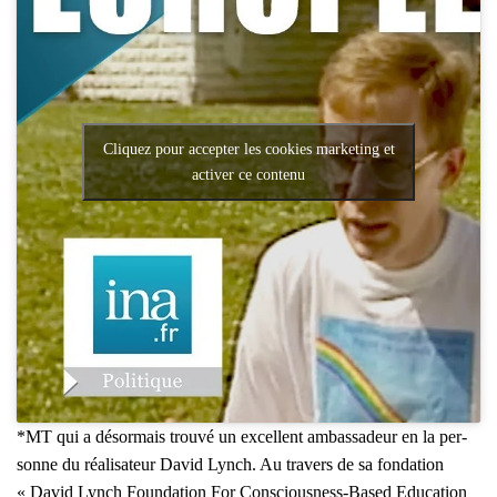
Cliquez pour accepter les cookies marketing et
activer ce contenu
*MT qui a désor­mais trou­vé un excellent ambas­sa­deur en la per­
sonne du réa­li­sa­teur David Lynch. Au tra­vers de sa fon­da­tion
« David Lynch Foun­da­tion For Conscious­ness-Based Edu­ca­tion