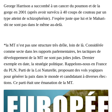
George Har­ri­son a suc­com­bé à un can­cer du pou­mon et de la
gorge en 2001 (après avoir sur­vé­cu à 40 coups de cou­teau par un
type atteint de schi­zo­phré­nie). J’es­père juste que lui et le Maha­ri­
shi ne sont pas dans le même au-delà.
*la MT n’est pas une struc­ture très drôle, loin de là. Consi­dé­rée
comme secte dans les rap­ports par­le­men­taires, les tac­tiques de
déve­lop­pe­ment de la MT ne sont pas jolies jolies. Der­nier
exemple en date, la stra­té­gie poli­tique. Rap­pe­lons-nous en France
du PLN, Par­ti de la Loi Natu­relle, pro­po­sant des vols yogiques
pour géné­rer la paix dans le monde et can­di­da­tant à diverses élec­
tions. Ce par­ti était une éma­na­tion de la MT.