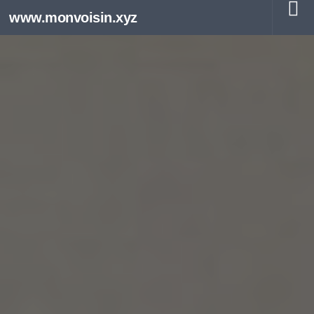
www.monvoisin.xyz
Au dessous du contenu