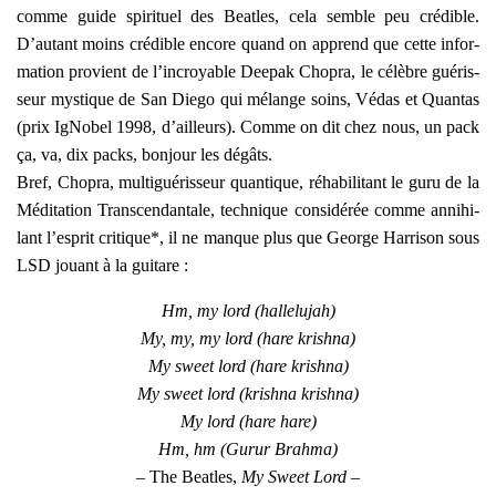
comme guide spi­ri­tuel des Beatles, cela semble peu cré­dible.
D’autant moins cré­dible encore quand on apprend que cette infor­
ma­tion pro­vient de l’incroyable Dee­pak Cho­pra, le célèbre gué­ris­
seur mys­tique de San Die­go qui mélange soins, Védas et Quan­tas
(prix IgNo­bel 1998, d’ailleurs).
Comme on dit chez nous, un pack
ça, va, dix packs, bon­jour les dégâts.
Bref, Cho­pra, mul­ti­gué­ris­seur quan­tique, réha­bi­li­tant le guru de la
Médi­ta­tion Trans­cen­dan­tale, tech­nique consi­dé­rée comme anni­hi­
lant l’esprit cri­tique*, il ne manque plus que George Har­ri­son sous
LSD jouant à la gui­tare :
Hm, my lord (hal­le­lu­jah)
My, my, my lord (hare kri­sh­na)
My sweet lord (hare kri­sh­na)
My sweet lord (kri­sh­na kri­sh­na)
My lord (hare hare)
Hm, hm (Gurur Brah­ma)
– The Beatles,
My Sweet Lord
–