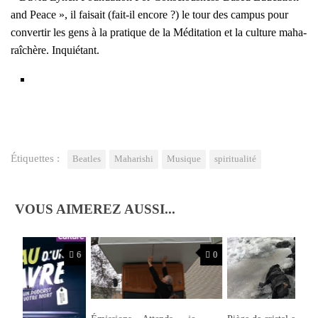
and Peace », il fai­sait (fait-il encore ?) le tour des cam­pus pour
conver­tir les gens à la pra­tique de la Médi­ta­tion et la culture maha­
raî­chère. Inquié­tant.
Étiquettes :
Beatles
Maharishi
Musique
spiritualité
VOUS AIMEREZ AUSSI...
6
0