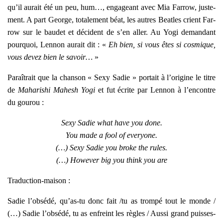
qu’il aurait été un peu, hum…, enga­geant avec Mia Far­row, jus­te­
ment. A part George, tota­le­ment béat, les autres Beatles crient Far­
row sur le bau­det et décident de s’en aller. Au Yogi deman­dant
pour­quoi, Len­non aurait dit : «
Eh bien, si vous êtes si cos­mique,
vous devez bien le savoir…
»
Paraî­trait que la chan­son « Sexy Sadie » por­tait à l’origine le titre
de
Maha­ri­shi Mahesh Yogi
et fut écrite par Len­non à l’encontre
du gou­rou :
Sexy Sadie what have you done.
You made a fool of eve­ryone.
(…) Sexy Sadie you broke the rules.
(…) Howe­ver big you think you are
Tra­duc­tion-mai­son :
Sadie l’ob­sé­dé, qu’as-tu donc fait /tu as trom­pé tout le monde /
(…) Sadie l’ob­sé­dé, tu as enfreint les règles / Aus­si grand puisses-