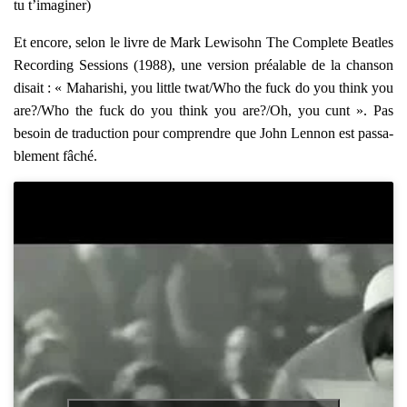
tu t’i­ma­gi­ner)
Et encore, selon le livre de Mark Lewi­sohn
The Com­plete Beatles
Recor­ding Ses­sions
(1988), une ver­sion préa­lable de la chan­son
disait : « Maha­ri­shi, you lit­tle twat/Who the fuck do you think you
are?/Who the fuck do you think you are?/Oh, you cunt ». Pas
besoin de tra­duc­tion pour com­prendre que John Len­non est pas­sa­
ble­ment fâché.