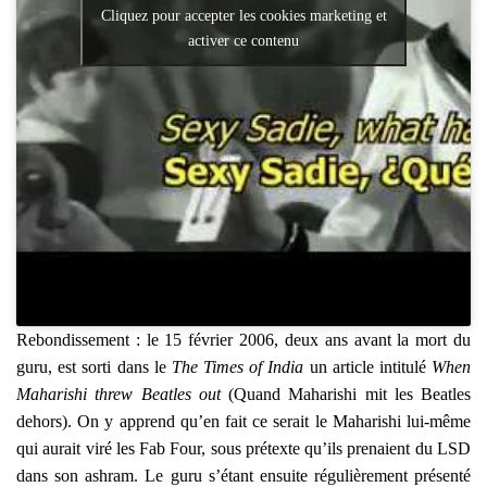
Cliquez pour accepter les cookies marketing et
activer ce contenu
Rebon­dis­se­ment : le 15 février 2006, deux ans avant la mort du
guru, est sor­ti dans le
The Times of India
un article inti­tu­lé
When
Maha­ri­shi threw Beatles out
(Quand Maha­ri­shi mit les Beatles
dehors). On y apprend qu’en fait ce serait le Maha­ri­shi lui-même
qui aurait viré les Fab Four, sous pré­texte qu’ils pre­naient du LSD
dans son ash­ram. Le guru s’étant ensuite régu­liè­re­ment pré­sen­té