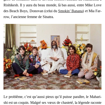
Rishi­kesh. Il y aura du beau monde, là bas aus­si, entre Mike Love
des Beach Boys, Dono­van (celui du
Smo­kin’ Bana­na
) et Mia Far­
row, l’ancienne femme de Sina­tra.
Le pro­blème, c’est qu’aussi pieux qu’il puisse paraître, le Maha­ri­
shi est un coquin. Mal­gré ses vœux de chas­te­té, la légende raconte