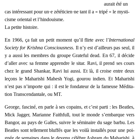
aurait été un
cas inté­res­sant pour un·e zététicien·ne tant il a « tri­pé » le mys­ti­
cisme orien­tal et l’hindouisme.
La petite his­toire.
En 1966, ça fait un petit moment qu’il flirte avec l’
Inter­na­tio­nal
Socie­ty for Kri­sh­na Conscious­ness
. Il n’y est d’ailleurs pas seul, il
y a aus­si les membres du groupe Gra­te­ful dead. En 67, il décide
d’aller avec sa femme apprendre le sitar. Ravi, il prend ses cours
chez le grand Shan­kar, Ravi lui aus­si. Et là, il croise entre deux
leçons le Maha­ri­shi Mahesh Yogi, gou­rou indien. Et Maha­ri­shi
n’est pas n’importe qui : il est le fon­da­teur de la fameuse Médi­ta­
tion Trans­cen­dan­tale, ou MT.
George, fas­ci­né, en parle à ses copains, et c’est par­ti : les Beatles,
Mick Jag­ger, Marianne Fai­th­full, tout le monde s’embarque vers
Ban­gor, au pays de Galles, suivre le sémi­naire du sage bar­bu. Les
Beatles sont tel­le­ment bluf­fés que les voi­là ins­tal­lés pour une poi­
gnée de semaines dans le deve­nu célèbre Ash­ram du Maha­ri­shi, à