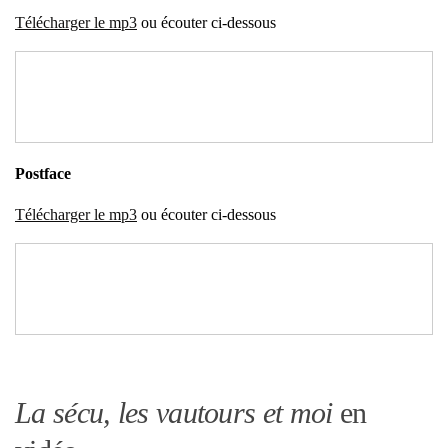
Télé­char­ger le mp3
ou écou­ter ci-des­sous
Post­face
Télé­char­ger le mp3
ou écou­ter ci-des­sous
La sécu, les vautours et moi
en