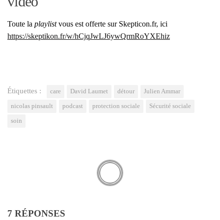
vidéo
Toute la
play­list
vous est offerte sur Skepticon.fr, ici
https://skeptikon.fr/w/hCjqJwLJ6ywQrmRoYXEhiz
Étiquettes :
care
David Laumet
détour
Julien Ammar
nicolas pinsault
podcast
protection sociale
Sécurité sociale
soin
7 RÉPONSES