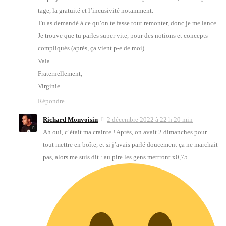
tage, la gra­tui­té et l’in­cu­si­vi­té notam­ment.
Tu as deman­dé à ce qu’on te fasse tout remon­ter, donc je me lance.
Je trouve que tu parles super vite, pour des notions et concepts
com­pli­qués (après, ça vient p‑e de moi).
Vala
Fra­ter­nel­le­ment,
Vir­gi­nie
Répondre
Richard Monvoisin
2 décembre 2022 à 22 h 20 min
Ah oui, c’é­tait ma crainte ! Après, on avait 2 dimanches pour
tout mettre en boîte, et si j’a­vais par­lé dou­ce­ment ça ne mar­chait
pas, alors me suis dit : au pire les gens met­tront x0,75