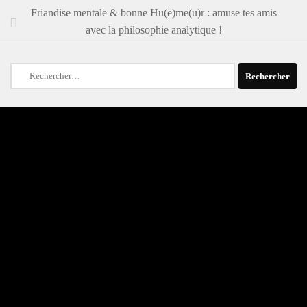
Friandise mentale & bonne Hu(e)me(u)r : amuse tes amis
avec la philosophie analytique !
Rechercher :
ARTICLES RÉCENTS
Double effet pas cool sur le CERN
Conseil de matériel, lectures et autres – avril, mai, juin 2026
Le CERN ou les impasses démocratiques d’une économie de la
promesse
Nicolas Sarkozy, sa « lueur » et son raisonnement à rebours
Le principe de Pollyana