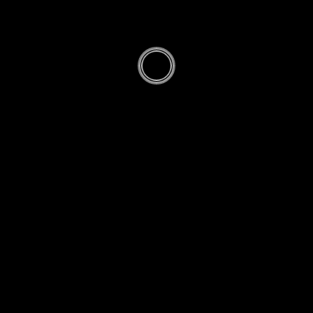
moi, en
podcast (et
vidéo)
PAR
RICHARD MONVOISIN
· PUBLIÉ
17
NOVEMBRE 2022
· MIS À JOUR
5 AOÛT 2026