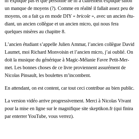
m’ex­plique pas et que per­sonne ne m’a clai­re­ment expli­qué sinon
un manque de moyens (?). Comme en réa­li­té il fal­lait assez peu de
moyens, on a fait ça en mode DIY «
bri­cole
», avec un ancien étu­
diant, un ancien col­lègue et un ancien micro, qui nous fera
quelques misères au cha­pitre 8.
L’an­cien étu­diant s’ap­pelle Julien Ammar, l’an­cien col­lègue David
Lau­met, moi Richard Mon­voi­sin et l’an­cien micro, j’ai oublié. On
doit la musique du géné­rique à Magic-Méla­nie Favre Petit-Mer­
met. Les bonnes choses de ce livre pro­viennent assu­ré­ment de
Nico­las Pin­sault, les bou­lettes m’in­combent.
En atten­dant, on est content, car tout ceci contri­bue au bien public.
La ver­sion vidéo arrive pro­gres­si­ve­ment. Mer­ci à Nico­las Vivant
pour la mise en ligne sur le magni­fique site skeptikon.fr (qui fini­ra
par enter­rer You­Tube, vous ver­rez).