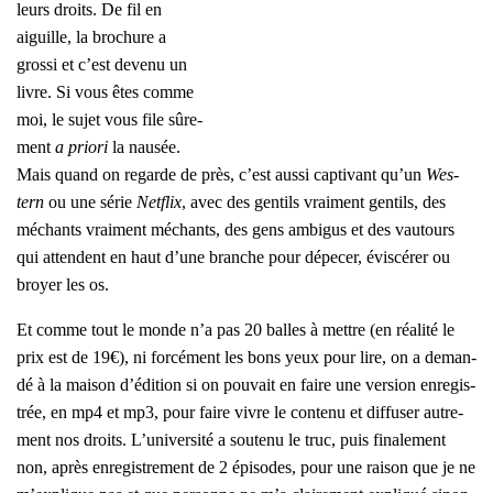
leurs droits. De fil en
aiguille, la bro­chure a
gros­si et c’est deve­nu un
livre. Si vous êtes comme
moi, le sujet vous file sûre­
ment
a prio­ri
la nau­sée.
Mais quand on regarde de près, c’est aus­si cap­ti­vant qu’un
Wes­
tern
ou une série
Net­flix
, avec des gen­tils vrai­ment gen­tils, des
méchants vrai­ment méchants, des gens ambi­gus et des vau­tours
qui attendent en haut d’une branche pour dépe­cer, évis­cé­rer ou
broyer les os.
Et comme tout le monde n’a pas 20 balles à mettre (en réa­li­té le
prix est de 19€), ni for­cé­ment les bons yeux pour lire, on a deman­
dé à la mai­son d’é­di­tion si on pou­vait en faire une ver­sion enre­gis­
trée, en mp4 et mp3, pour faire vivre le conte­nu et dif­fu­ser autre­
ment nos droits. L’u­ni­ver­si­té a sou­te­nu le truc, puis fina­le­ment
non, après enre­gis­tre­ment de 2 épi­sodes, pour une rai­son que je ne