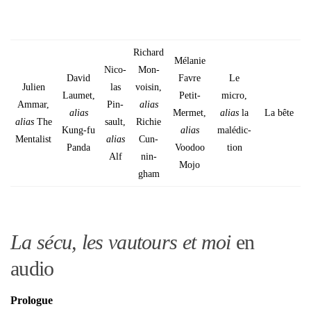
Richard
Méla­nie
Nico­
Mon­
David
Favre
Le
Julien
las
voi­sin,
Lau­met,
Petit-
micro,
Ammar,
Pin­
alias
alias
Mer­met,
alias
la
La bête
alias
The
sault,
Richie
Kung-fu
alias
malé­dic­
Men­ta­list
alias
Cun­
Pan­da
Voo­doo
tion
Alf
nin­
Mojo
gham
La sécu, les vautours et moi
en
audio
Pro­logue