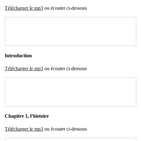
Télé­char­ger le mp3
ou écou­ter ci-des­sous
Intro­duc­tion
Télé­char­ger le mp3
ou écou­ter ci-des­sous
Cha­pitre 1, l’his­toire
Télé­char­ger le mp3
ou écou­ter ci-des­sous