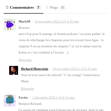
Commentaires
7
Pings
0
MarieM
24 novembre 2022 à 21 h 30 min
Bon­soir,
mer­ci bcp pour le par­tage, le for­mat pod­cast c’est juste par­fait. Je
viens de télé­char­ger les cha­pitres pour les écou­ter hors ligne : le
cha­pitre 9 est un dou­blon du cha­pitre 7 (c’est le même nom de
fichier et c’est confir­mé à l’é­coute…)
Répondre
Richard Monvoisin
24 novembre 2022 à 22 h 43 min
Vous m’a­vez sau­vé du ridi­cule ! C’est cor­ri­gé ! Grand mer­ci
Marie
Répondre
Favier
2 décembre 2022 à 12 h 32 min
Bon­jour Richard,
Ce pro­jet est vrai­ment extra à beau­coup de niveaux, dont le par­