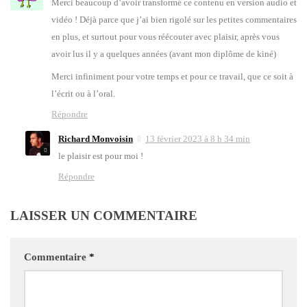
Mer­ci beau­coup d’a­voir trans­for­mé ce conte­nu en ver­sion audio et
vidéo ! Déjà parce que j’ai bien rigo­lé sur les petites com­men­taires
en plus, et sur­tout pour vous réécou­ter avec plai­sir, après vous
avoir lus il y a quelques années (avant mon diplôme de kiné)
Mer­ci infi­ni­ment pour votre temps et pour ce tra­vail, que ce soit à
l’é­crit ou à l’o­ral.
Répondre
Richard Monvoisin
13 février 2023 à 8 h 34 min
le plai­sir est pour moi !
Répondre
LAISSER UN COMMENTAIRE
Commentaire
*