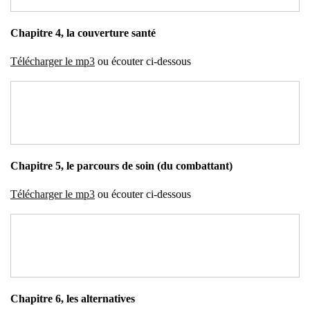
Cha­pitre 4, la cou­ver­ture san­té
Télé­char­ger le mp3
ou écou­ter ci-des­sous
Cha­pitre 5, le par­cours de soin (du com­bat­tant)
Télé­char­ger le mp3
ou écou­ter ci-des­sous
Cha­pitre 6, les alter­na­tives