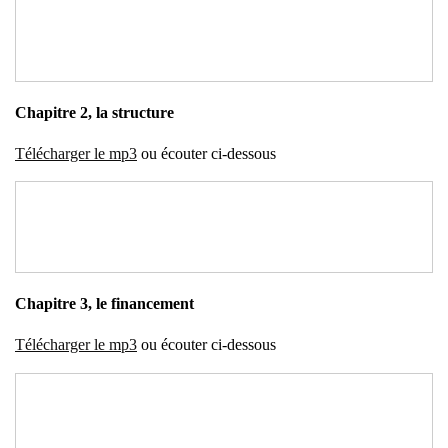
Cha­pitre 2, la struc­ture
Télé­char­ger le mp3
ou écou­ter ci-des­sous
Cha­pitre 3, le finan­ce­ment
Télé­char­ger le mp3
ou écou­ter ci-des­sous