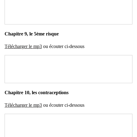
Cha­pitre 9, le 5ème risque
Télé­char­ger le mp3
ou écou­ter ci-des­sous
Cha­pitre 10, les contra­cep­tions
Télé­char­ger le mp3
ou écou­ter ci-des­sous