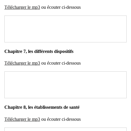
Télé­char­ger le mp3
ou écou­ter ci-des­sous
Cha­pitre 7, les dif­fé­rents dis­po­si­tifs
Télé­char­ger le mp3
ou écou­ter ci-des­sous
Cha­pitre 8, les éta­blis­se­ments de san­té
Télé­char­ger le mp3
ou écou­ter ci-des­sous