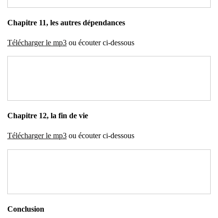
Cha­pitre 11, les autres dépen­dances
Télé­char­ger le mp3
ou écou­ter ci-des­sous
Cha­pitre 12, la fin de vie
Télé­char­ger le mp3
ou écou­ter ci-des­sous
Conclu­sion