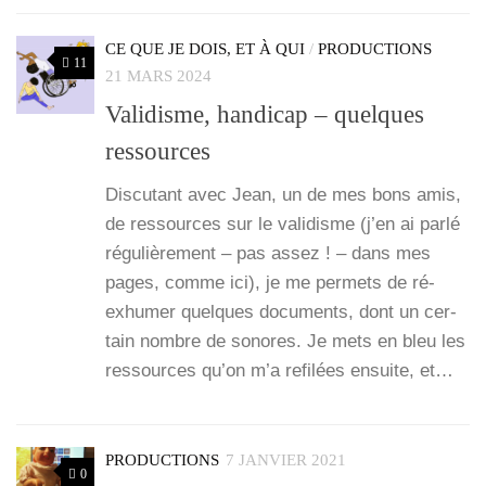
CE QUE JE DOIS, ET À QUI
/
PRODUCTIONS
11
21 MARS 2024
Validisme, handicap – quelques
ressources
Dis­cu­tant avec Jean, un de mes bons amis,
de res­sources sur le vali­disme (j’en ai par­lé
régu­liè­re­ment – pas assez ! – dans mes
pages, comme ici), je me per­mets de ré-
exhu­­mer quelques docu­ments, dont un cer­
tain nombre de sonores. Je mets en bleu les
res­sources qu’on m’a refi­lées ensuite, et…
PRODUCTIONS
7 JANVIER 2021
0