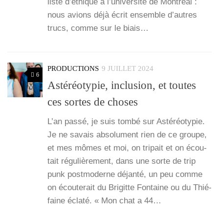
liste d’é­thique à l’université de Mont­réal :
nous avions déjà écrit ensemble d’autres
trucs, comme sur le biais…
PRODUCTIONS
9 JUILLET 2024
6
Astéréotypie, inclusion, et toutes
ces sortes de choses
L’an pas­sé, je suis tom­bé sur Asté­réo­ty­pie.
Je ne savais abso­lu­ment rien de ce groupe,
et mes mômes et moi, on tri­pait et on écou­
tait régu­liè­re­ment, dans une sorte de trip
punk post­mo­derne déjan­té, un peu comme
on écou­te­rait du Bri­gitte Fon­taine ou du Thié­
faine écla­té. « Mon chat a 44…