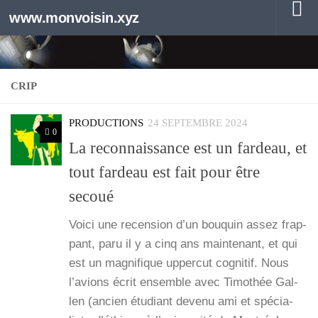
www.monvoisin.xyz
Au dessous du contenu
CRIP
PRODUCTIONS
24 SEPTEMBRE 2024
0
La reconnaissance est un fardeau, et
tout fardeau est fait pour être
secoué
Voi­ci une recen­sion d’un bou­quin assez frap­
pant, paru il y a cinq ans main­te­nant, et qui
est un magni­fique upper­cut cog­ni­tif. Nous
l’a­vions écrit ensemble avec Timo­thée Gal­
len (ancien étu­diant deve­nu ami et spé­cia­