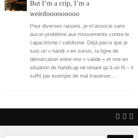
But I’m a crip, I’m a
weirdooooooooo
Pour diverses rai­sons, je m’associe sans
aucun pro­blème aux mou­ve­ments contre le
capa­ci­tisme / vali­disme. Déjà parce que je
suis un « han­di » en sur­sis, la ligne de
démar­ca­tion entre moi « valide » et moi en
situa­tion de han­di­cap ne tenant qu’à un fil – il
suf­fit par exemple de mal tra­ver­ser…