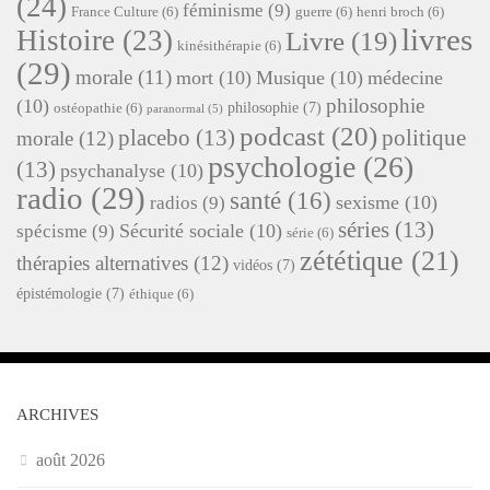
(24)
féminisme
(9)
France Culture
(6)
guerre
(6)
henri broch
(6)
livres
Histoire
(23)
Livre
(19)
kinésithérapie
(6)
(29)
morale
(11)
mort
(10)
Musique
(10)
médecine
philosophie
(10)
philosophie
(7)
ostéopathie
(6)
paranormal
(5)
podcast
(20)
placebo
(13)
politique
morale
(12)
psychologie
(26)
(13)
psychanalyse
(10)
radio
(29)
santé
(16)
sexisme
(10)
radios
(9)
séries
(13)
Sécurité sociale
(10)
spécisme
(9)
série
(6)
zététique
(21)
thérapies alternatives
(12)
vidéos
(7)
épistémologie
(7)
éthique
(6)
ARCHIVES
août 2026