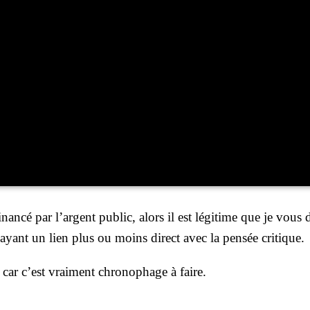
an­cé par l’argent public, alors il est légi­time que je vous
el ayant un lien plus ou moins direct avec la pen­sée cri­tique.
 car c’est vrai­ment chro­no­phage à faire.