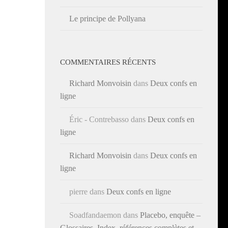
Le principe de Pollyana
COMMENTAIRES RÉCENTS
Richard Monvoisin
dans
Deux confs en
ligne
Éric - Contrebasso
dans
Deux confs en
ligne
Richard Monvoisin
dans
Deux confs en
ligne
pierre
dans
Deux confs en ligne
Soadfandaemon
dans
Placebo, enquête –
Glossaires, Index, références complètes et