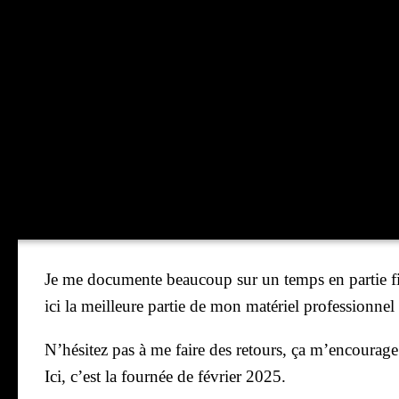
Je me docu­mente beau­coup sur un temps en par­tie fin
ici la meilleure par­tie de mon maté­riel pro­fes­sion­n
N’hé­si­tez pas à me faire des retours, ça m’en­cou­rage
Ici, c’est la four­née de février 2025.