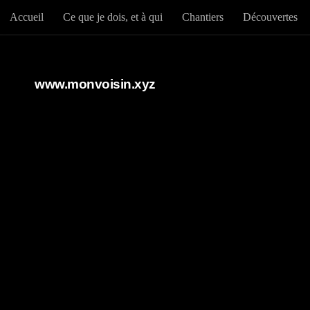
Accueil
Ce que je dois, et à qui
Chantiers
Découvertes
Au dessous du contenu
www.monvoisin.xyz