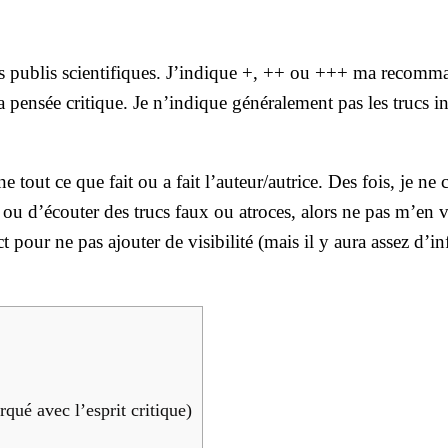
s publis scien­ti­fiques. J’in­dique +, ++ ou +++ ma recom­ma
pen­sée cri­tique. Je n’in­dique géné­ra­le­ment pas les trucs in
ne tout ce que fait ou a fait l’auteur/autrice. Des fois, je ne
re ou d’é­cou­ter des trucs faux ou atroces, alors ne pas m’en v
 pour ne pas ajou­ter de visi­bi­li­té (mais il y aura assez d’in
ué avec l’es­prit cri­tique)