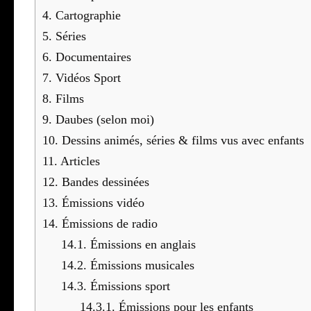
4.
Car­to­gra­phie
5.
Séries
6.
Docu­men­taires
7.
Vidéos Sport
8.
Films
9.
Daubes (selon moi)
10.
Des­sins ani­més, séries & films vus avec enfants
11.
Articles
12.
Bandes des­si­nées
13.
Émis­sions vidéo
14.
Émis­sions de radio
14.1.
Émis­sions en anglais
14.2.
Émis­sions musi­cales
14.3.
Émis­sions sport
14.3.1.
Émis­sions pour les enfants