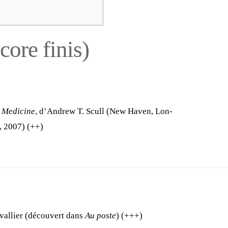
core finis)
 Medi­cine
, d’An­drew T. Scull (New Haven, Lon­
s, 2007) (++)
val­lier (décou­vert dans
Au poste
) (+++)