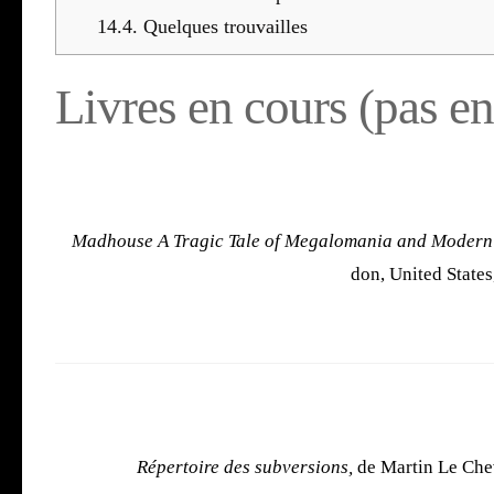
14.4.
Quelques trou­vailles
Livres en cours (pas en
Madhouse A Tra­gic Tale of Mega­lo­ma­nia and Modern
don, Uni­ted State
Réper­toire des sub­ver­sions,
de Mar­tin Le Che­