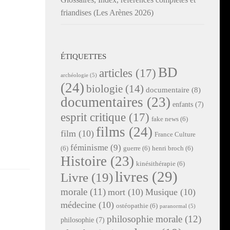
friandises (Les Arènes 2026)
ÉTIQUETTES
BD
articles
(17)
archéologie
(5)
(24)
biologie
(14)
documentaire
(8)
documentaires
(23)
enfants
(7)
esprit critique
(17)
fake news
(6)
films
(24)
film
(10)
France Culture
féminisme
(9)
(6)
guerre
(6)
henri broch
(6)
Histoire
(23)
kinésithérapie
(6)
livres
(29)
Livre
(19)
morale
(11)
mort
(10)
Musique
(10)
médecine
(10)
ostéopathie
(6)
paranormal
(5)
philosophie morale
(12)
philosophie
(7)