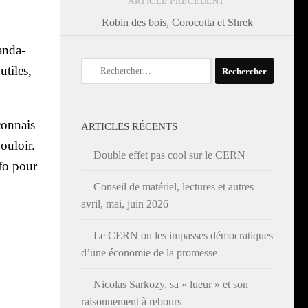
ARTICLE PRÉCÉDENT
Robin des bois, Corocotta et Shrek
n­da­
Rechercher :
utiles,
 connais
ARTICLES RÉCENTS
ou­loir.
Double effet pas cool sur le CERN
­fo pour
Conseil de matériel, lectures et autres –
avril, mai, juin 2026
Le CERN ou les impasses démocratiques
d’une économie de la promesse
Nicolas Sarkozy, sa « lueur » et son
raisonnement à rebours