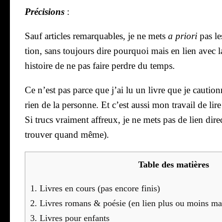
Pré­ci­sions
:
Sauf articles remar­quables, je ne mets
a prio­ri
pas le
tion, sans tou­jours dire pour­quoi mais en lien avec la 
his­toire de ne pas faire perdre du temps.
Ce n’est pas parce que j’ai lu un livre que je cau­tion
rien de la per­sonne. Et c’est aus­si mon tra­vail de li
Si trucs vrai­ment affreux, je ne mets pas de lien direct
trou­ver quand même).
Table des matières
1.
Livres en cours (pas encore finis)
2.
Livres romans & poé­sie (en lien plus ou moins mar­q
3.
Livres pour enfants