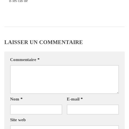
ie dans les cas de
2021
LAISSER UN COMMENTAIRE
Commentaire
*
Nom
*
E-mail
*
Site web