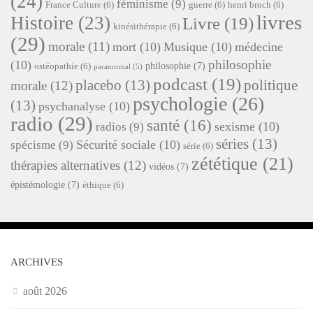
(24)
féminisme
(9)
France Culture
(6)
guerre
(6)
henri broch
(6)
livres
Histoire
(23)
Livre
(19)
kinésithérapie
(6)
(29)
morale
(11)
mort
(10)
Musique
(10)
médecine
philosophie
(10)
philosophie
(7)
ostéopathie
(6)
paranormal
(5)
podcast
(19)
placebo
(13)
politique
morale
(12)
psychologie
(26)
(13)
psychanalyse
(10)
radio
(29)
santé
(16)
sexisme
(10)
radios
(9)
séries
(13)
Sécurité sociale
(10)
spécisme
(9)
série
(6)
zététique
(21)
thérapies alternatives
(12)
vidéos
(7)
épistémologie
(7)
éthique
(6)
ARCHIVES
août 2026