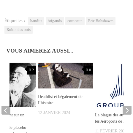
Étiquettes :
bandits
brigands
corocotta
Eric Hobsbawm
Robin des bois
VOUS AIMEREZ AUSSI...
2
0
Deathlist et bégaiement de
l’histoire
12 JANVIER 2024
 tombent sur un
La blague des autorout
raison
les Aéroports de Paris
ie et de placebo
11 FÉVRIER 2024