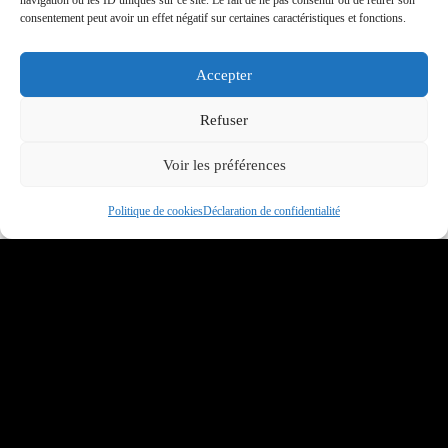
navigation ou les ID uniques sur ce site. Le fait de ne pas consentir ou de retirer son
consentement peut avoir un effet négatif sur certaines caractéristiques et fonctions.
décembre 2024
Accepter
novembre 2024
Refuser
octobre 2024
Voir les préférences
septembre 2024
Politique de cookies
Déclaration de confidentialité
juillet 2024
juin 2024
mai 2024
avril 2024
mars 2024