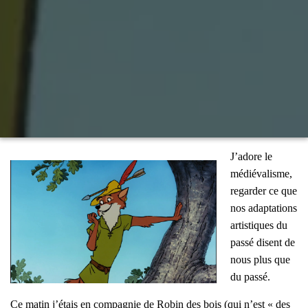
J’a­dore le
médié­va­lisme,
regar­der ce que
nos adap­ta­tions
artis­tiques du
pas­sé disent de
nous plus que
du pas­sé.
Ce matin j’é­tais en com­pa­gnie de Robin des bois (qui n’est « des