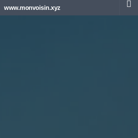
www.monvoisin.xyz
Au dessous du contenu