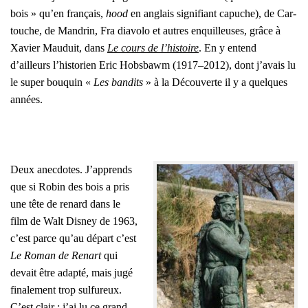
bois » qu’en fran­çais,
hood
en anglais signi­fiant capuche), de Car­
touche, de Man­drin, Fra dia­vo­lo et autres enquilleuses, grâce à
Xavier Mau­duit, dans
Le cours de l’his­toire
. En y entend
d’ailleurs l’his­to­rien Eric Hobs­bawm (1917–2012), dont j’a­vais lu
le super bou­quin «
Les ban­dits
» à la Décou­verte il y a quelques
années.
Deux anec­dotes. J’ap­prends
que si Robin des bois a pris
une tête de renard dans le
film de Walt Dis­ney de 1963,
c’est parce qu’au départ c’est
Le Roman de Renart
qui
devait être adap­té, mais jugé
fina­le­ment trop sul­fu­reux.
C’est clair : j’ai lu ce grand