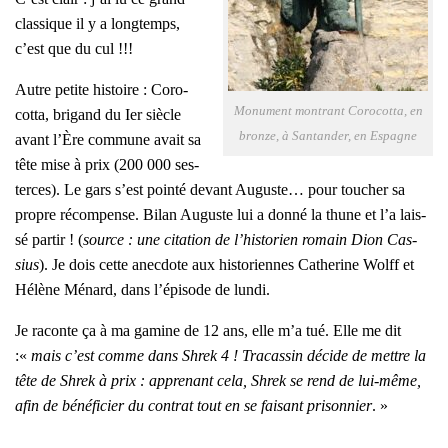
clas­sique il y a long­temps,
c’est que du cul !!!
Autre petite his­toire : Coro­
Monu­ment mon­trant Coro­cot­ta, en
cot­ta, bri­gand du Ier siècle
bronze, à San­tan­der, en Espagne
avant l’Ère com­mune avait sa
tête mise à prix (200 000 ses­
terces). Le gars s’est poin­té devant Auguste… pour tou­cher sa
propre récom­pense. Bilan Auguste lui a don­né la thune et l’a lais­
sé par­tir ! (
source : une cita­tion de l’his­to­rien romain Dion Cas­
sius
). Je dois cette anec­dote aux his­to­riennes Cathe­rine Wolff et
Hélène Ménard, dans l’é­pi­sode de lun­di.
Je raconte ça à ma gamine de 12 ans, elle m’a tué. Elle me dit
:«
mais c’est comme dans Shrek 4 ! Tra­cas­sin décide de mettre la
tête de Shrek à prix : appre­nant cela, Shrek se rend de lui-même,
afin de béné­fi­cier du contrat tout en se fai­sant pri­son­nier
. »