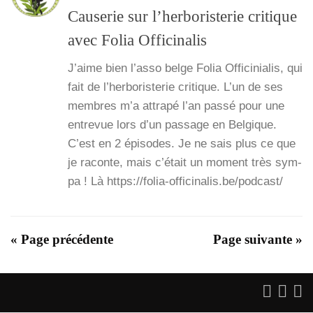
Causerie sur l’herboristerie critique
avec Folia Officinalis
J’aime bien l’as­so belge Folia Offi­ci­nia­lis, qui
fait de l’her­bo­ris­te­rie cri­tique. L’un de ses
membres m’a attra­pé l’an pas­sé pour une
entre­vue lors d’un pas­sage en Bel­gique.
C’est en 2 épi­sodes. Je ne sais plus ce que
je raconte, mais c’é­tait un moment très sym­
pa ! Là https://folia-officinalis.be/podcast/
« Page précédente
Page suivante »