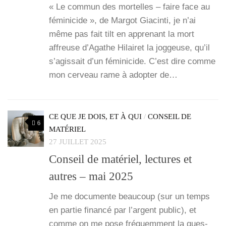
« Le com­mun des mor­telles – faire face au
fémi­ni­cide », de Mar­got Gia­cin­ti, je n’ai
même pas fait tilt en appre­nant la mort
affreuse d’A­gathe Hilai­ret la jog­geuse, qu’il
s’a­gis­sait d’un fémi­ni­cide. C’est dire comme
mon cer­veau rame à adop­ter de…
CE QUE JE DOIS, ET À QUI
/
CONSEIL DE
6
MATÉRIEL
27 JUILLET 2025
Conseil de matériel, lectures et
autres – mai 2025
Je me docu­mente beau­coup (sur un temps
en par­tie finan­cé par l’argent public), et
comme on me pose fré­quem­ment la ques­