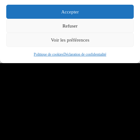
mars 2024
Accepter
février 2024
Refuser
janvier 2024
Voir les préférences
décembre 2023
Politique de cookies
Déclaration de confidentialité
novembre 2023
octobre 2023
septembre 2023
août 2023
juillet 2023
juin 2023