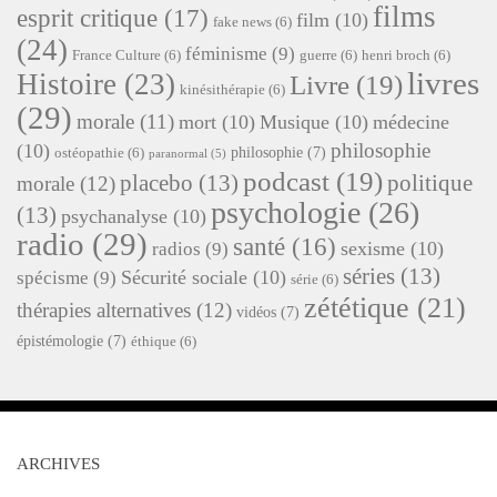
films
esprit critique
(17)
film
(10)
fake news
(6)
(24)
féminisme
(9)
France Culture
(6)
guerre
(6)
henri broch
(6)
livres
Histoire
(23)
Livre
(19)
kinésithérapie
(6)
(29)
morale
(11)
mort
(10)
Musique
(10)
médecine
philosophie
(10)
philosophie
(7)
ostéopathie
(6)
paranormal
(5)
podcast
(19)
placebo
(13)
politique
morale
(12)
psychologie
(26)
(13)
psychanalyse
(10)
radio
(29)
santé
(16)
sexisme
(10)
radios
(9)
séries
(13)
Sécurité sociale
(10)
spécisme
(9)
série
(6)
zététique
(21)
thérapies alternatives
(12)
vidéos
(7)
épistémologie
(7)
éthique
(6)
ARCHIVES