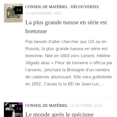
CONSEIL DE MATÉRIEL
/
DÉCOUVERTES
0
15 NOVEMBRE 2025
La plus grande tueuse en série est
bretonne
Pas besoin d’al­ler cher­cher aux US ou en
Rus­sie, la plus grande tueuse en série est
bre­tonne. Née en 1803 vers Lorient, Hélène
Jéga­do alias « Fleur de ton­nerre » offi­cia par
l’ar­se­nic, jon­chant la Bre­tagne d’un nombre
de cadavres ahu­ris­sant. Elle sera guillo­ti­née
en 1852. J’a­vais lu la BD de Jean-Luc…
CONSEIL DE MATÉRIEL
14 OCTOBRE 2025
0
Le monde après le spécisme