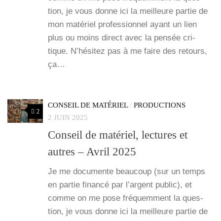
tion, je vous donne ici la meilleure par­tie de
mon maté­riel pro­fes­sion­nel ayant un lien
plus ou moins direct avec la pen­sée cri­
tique. N’hé­si­tez pas à me faire des retours,
ça…
CONSEIL DE MATÉRIEL
/
PRODUCTIONS
2
2 JUIN 2025
Conseil de matériel, lectures et
autres – Avril 2025
Je me docu­mente beau­coup (sur un temps
en par­tie finan­cé par l’argent public), et
comme on me pose fré­quem­ment la ques­
tion, je vous donne ici la meilleure par­tie de