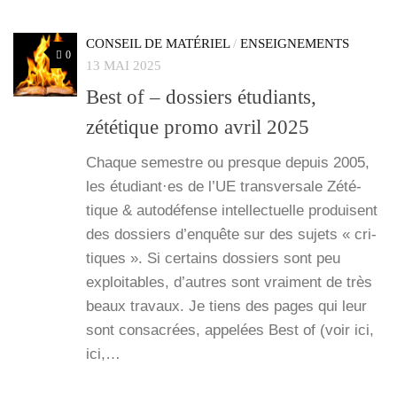
CONSEIL DE MATÉRIEL
/
ENSEIGNEMENTS
0
13 MAI 2025
Best of – dossiers étudiants,
zététique promo avril 2025
Chaque semestre ou presque depuis 2005,
les étudiant·es de l’UE trans­ver­sale Zété­
tique & auto­dé­fense intel­lec­tuelle pro­duisent
des dos­siers d’enquête sur des sujets « cri­
tiques ». Si cer­tains dos­siers sont peu
exploi­tables, d’autres sont vrai­ment de très
beaux tra­vaux. Je tiens des pages qui leur
sont consa­crées, appe­lées Best of (voir ici,
ici,…