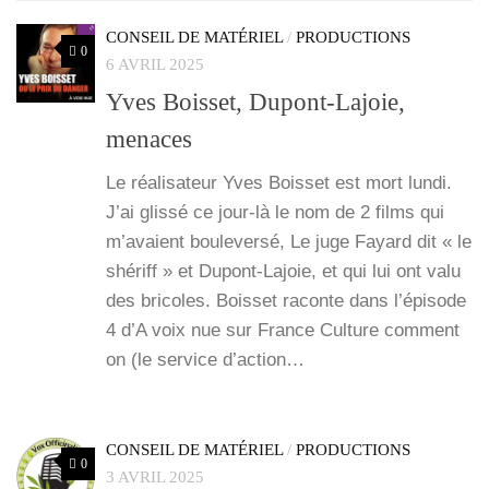
CONSEIL DE MATÉRIEL
/
PRODUCTIONS
0
6 AVRIL 2025
Yves Boisset, Dupont-Lajoie,
menaces
Le réa­li­sa­teur Yves Bois­set est mort lun­di.
J’ai glis­sé ce jour-là le nom de 2 films qui
m’a­vaient bou­le­ver­sé, Le juge Fayard dit « le
shé­riff » et Dupont-Lajoie, et qui lui ont valu
des bri­coles. Bois­set raconte dans l’é­pi­sode
4 d’A voix nue sur France Culture com­ment
on (le ser­vice d’ac­tion…
CONSEIL DE MATÉRIEL
/
PRODUCTIONS
0
3 AVRIL 2025