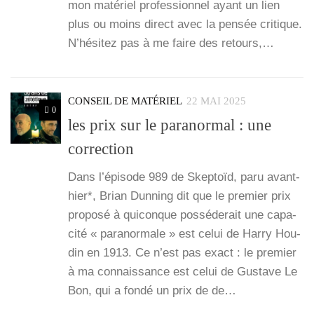
mon maté­riel pro­fes­sion­nel ayant un lien
plus ou moins direct avec la pen­sée cri­tique.
N’hé­si­tez pas à me faire des retours,…
CONSEIL DE MATÉRIEL
22 MAI 2025
0
les prix sur le paranormal : une
correction
Dans l’é­pi­sode 989 de Skep­toïd, paru avant-
hier*, Brian Dun­ning dit que le pre­mier prix
pro­po­sé à qui­conque pos­sé­de­rait une capa­
ci­té « para­nor­male » est celui de Har­ry Hou­
din en 1913. Ce n’est pas exact : le pre­mier
à ma connais­sance est celui de Gus­tave Le
Bon, qui a fon­dé un prix de de…