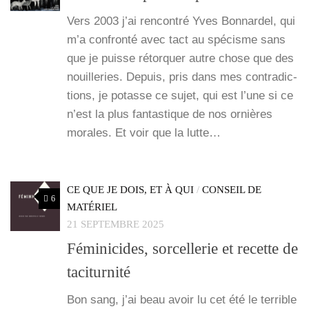
Vers 2003 j’ai ren­con­tré Yves Bon­nar­del, qui
m’a confron­té avec tact au spé­cisme sans
que je puisse rétor­quer autre chose que des
nouille­ries. Depuis, pris dans mes contra­dic­
tions, je potasse ce sujet, qui est l’une si ce
n’est la plus fan­tas­tique de nos ornières
morales. Et voir que la lutte…
CE QUE JE DOIS, ET À QUI
/
CONSEIL DE
6
MATÉRIEL
21 SEPTEMBRE 2025
Féminicides, sorcellerie et recette de
taciturnité
Bon sang, j’ai beau avoir lu cet été le ter­rible