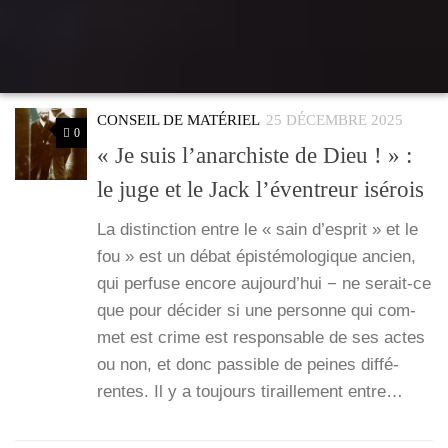
CONSEIL DE MATÉRIEL
25 DÉCEMBRE 2025
0
« Je suis l’anarchiste de Dieu ! » :
le juge et le Jack l’éventreur isérois
La dis­tinc­tion entre le « sain d’es­prit » et le
fou » est un débat épis­té­mo­lo­gique ancien,
qui per­fuse encore aujourd’­hui − ne serait-ce
que pour déci­der si une per­sonne qui com­
met est crime est res­pon­sable de ses actes
ou non, et donc pas­sible de peines dif­fé­
rentes. Il y a tou­jours tiraille­ment entre…