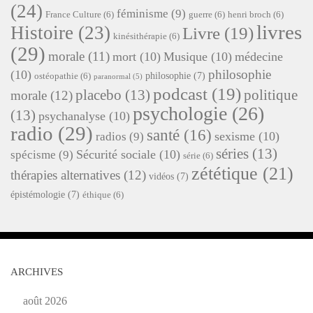
(24)
féminisme
(9)
France Culture
(6)
guerre
(6)
henri broch
(6)
livres
Histoire
(23)
Livre
(19)
kinésithérapie
(6)
(29)
morale
(11)
mort
(10)
Musique
(10)
médecine
philosophie
(10)
philosophie
(7)
ostéopathie
(6)
paranormal
(5)
podcast
(19)
placebo
(13)
politique
morale
(12)
psychologie
(26)
(13)
psychanalyse
(10)
radio
(29)
santé
(16)
sexisme
(10)
radios
(9)
séries
(13)
Sécurité sociale
(10)
spécisme
(9)
série
(6)
zététique
(21)
thérapies alternatives
(12)
vidéos
(7)
épistémologie
(7)
éthique
(6)
ARCHIVES
août 2026