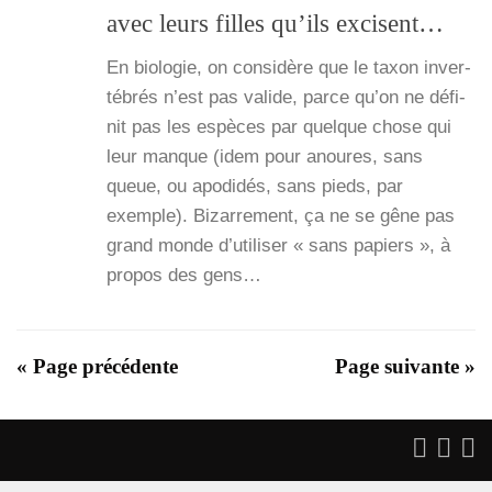
avec leurs filles qu’ils excisent…
En bio­lo­gie, on consi­dère que le taxon inver­
té­brés n’est pas valide, parce qu’on ne défi­
nit pas les espèces par quelque chose qui
leur manque (idem pour anoures, sans
queue, ou apo­di­dés, sans pieds, par
exemple). Bizar­re­ment, ça ne se gêne pas
grand monde d’utiliser « sans papiers », à
pro­pos des gens…
« Page précédente
Page suivante »