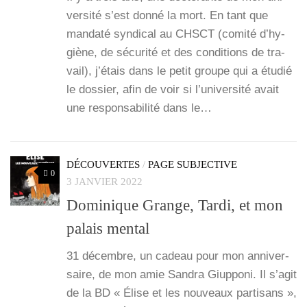
ver­si­té s’est don­né la mort. En tant que
man­da­té syn­di­cal au CHSCT (comi­té d’hy­
giène, de sécu­ri­té et des condi­tions de tra­
vail), j’é­tais dans le petit groupe qui a étu­dié
le dos­sier, afin de voir si l’u­ni­ver­si­té avait
une res­pon­sa­bi­li­té dans le…
DÉCOUVERTES
/
PAGE SUBJECTIVE
0
3 JANVIER 2022
Dominique Grange, Tardi, et mon
palais mental
31 décembre, un cadeau pour mon anni­ver­
saire, de mon amie San­dra Giup­po­ni. Il s’a­git
de la BD « Élise et les nou­veaux par­ti­sans »,