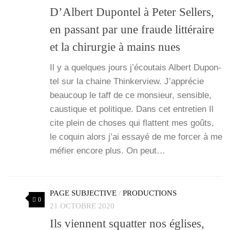
D’Albert Dupontel à Peter Sellers,
en passant par une fraude littéraire
et la chirurgie à mains nues
Il y a quelques jours j’é­cou­tais Albert Dupon­
tel sur la chaine Thin­ker­view. J’ap­pré­cie
beau­coup le taff de ce mon­sieur, sen­sible,
caus­tique et poli­tique. Dans cet entre­tien Il
cite plein de choses qui flattent mes goûts,
le coquin alors j’ai essayé de me for­cer à me
méfier encore plus. On peut…
PAGE SUBJECTIVE
/
PRODUCTIONS
0
21 OCTOBRE 2020
Ils viennent squatter nos églises,