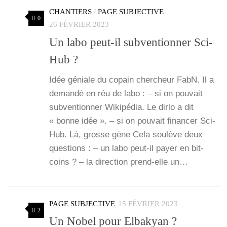
CHANTIERS
/
PAGE SUBJECTIVE
0
26 FÉVRIER 2023
Un labo peut-il subventionner Sci-
Hub ?
Idée géniale du copain cher­cheur FabN. Il a
deman­dé en réu de labo : – si on pou­vait
sub­ven­tion­ner Wiki­pé­dia. Le dir­lo a dit
« bonne idée ». – si on pou­vait finan­cer Sci-
Hub. Là, grosse gène Cela sou­lève deux
ques­tions : – un labo peut-il payer en bit­
coins ? – la direc­tion prend-elle un…
PAGE SUBJECTIVE
15 FÉVRIER 2023
2
Un Nobel pour Elbakyan ?