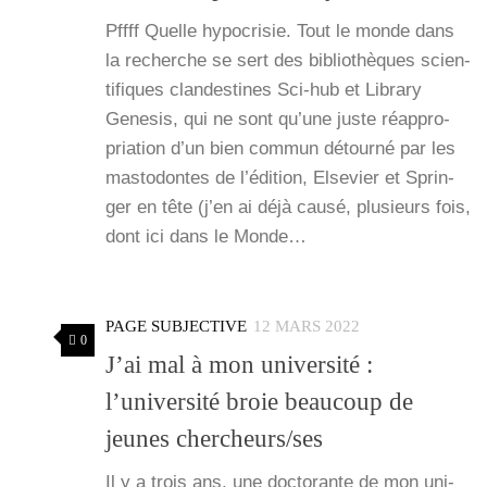
Pffff Quelle hypo­cri­sie. Tout le monde dans
la recherche se sert des biblio­thèques scien­
ti­fiques clan­des­tines Sci-hub et Libra­ry
Gene­sis, qui ne sont qu’une juste réap­pro­
pria­tion d’un bien com­mun détour­né par les
mas­to­dontes de l’é­di­tion, Else­vier et Sprin­
ger en tête (j’en ai déjà cau­sé, plu­sieurs fois,
dont ici dans le Monde…
PAGE SUBJECTIVE
12 MARS 2022
0
J’ai mal à mon université :
l’université broie beaucoup de
jeunes chercheurs/ses
Il y a trois ans, une doc­to­rante de mon uni­