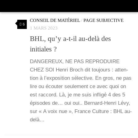
CONSEIL DE MATÉRIEL
/
PAGE SUBJECTIVE
6
1 MARS 2023
BHL, qu’y a‑t-il au-delà des
initiales ?
DANGEREUX, NE PAS REPRODUIRE
CHEZ SOI Hen­ri Broch dit tou­jours : atten­
tion à l’ex­po­si­tion sélec­tive. En gros, ne pas
lire ou écou­ter seule­ment ce avec quoi on
est rac­cord. Là, je me suis infli­gé 4 des 5
épi­sodes de… oui oui.. Ber­­nard-Hen­­ri Lévy,
sur « A voix nue », France Culture : BHL au-
delà…