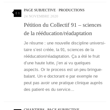
PAGE SUBJECTIVE
/
PRODUCTIONS
1
24 NOVEMBRE 2020
Pétition du Collectif 91 – sciences
de la rééducation/réadaptation
Je résume : une nou­velle dis­ci­pline uni­ver­si­
taire s’est créée, la 91, sciences de la
rééducation/réadaptation. Ça a été le fruit
d’une haute lutte, j’en ai vu quelques
aspects. Or le pro­cess est un peu brin­gue­
ba­lant. Un·e doctorant·e par exemple ne
peut pas avoir une pra­tique cli­nique auprès
des patient·es du ser­vice…
CHANTIERS
/
PAGE SUBJECTIVE