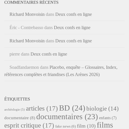
COMMENTAIRES RÉCENTS
Richard Monvoisin
dans
Deux confs en ligne
Éric - Contrebasso
dans
Deux confs en ligne
Richard Monvoisin
dans
Deux confs en ligne
pierre
dans
Deux confs en ligne
Soadfandaemon
dans
Placebo, enquête – Glossaires, Index,
références complètes et friandises (Les Arènes 2026)
ÉTIQUETTES
BD
(24)
articles
(17)
biologie
(14)
archéologie
(5)
documentaires
(23)
documentaire
(8)
enfants
(7)
films
esprit critique
(17)
film
(10)
fake news
(6)