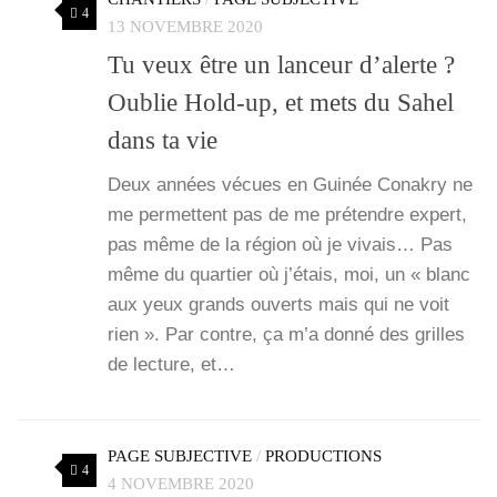
4
13 NOVEMBRE 2020
Tu veux être un lanceur d’alerte ?
Oublie Hold-up, et mets du Sahel
dans ta vie
Deux années vécues en Gui­née Cona­kry ne
me per­mettent pas de me pré­tendre expert,
pas même de la région où je vivais… Pas
même du quar­tier où j’étais, moi, un « blanc
aux yeux grands ouverts mais qui ne voit
rien ». Par contre, ça m’a don­né des grilles
de lec­ture, et…
PAGE SUBJECTIVE
/
PRODUCTIONS
4
4 NOVEMBRE 2020