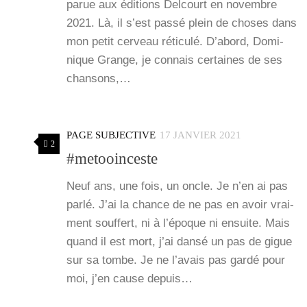
parue aux édi­tions Del­court en novembre
2021. Là, il s’est pas­sé plein de choses dans
mon petit cer­veau réti­cu­lé. D’a­bord, Domi­
nique Grange, je connais cer­taines de ses
chan­sons,…
PAGE SUBJECTIVE
17 JANVIER 2021
2
#metooinceste
Neuf ans, une fois, un oncle. Je n’en ai pas
par­lé. J’ai la chance de ne pas en avoir vrai­
ment souf­fert, ni à l’é­poque ni ensuite. Mais
quand il est mort, j’ai dan­sé un pas de gigue
sur sa tombe. Je ne l’a­vais pas gar­dé pour
moi, j’en cause depuis…