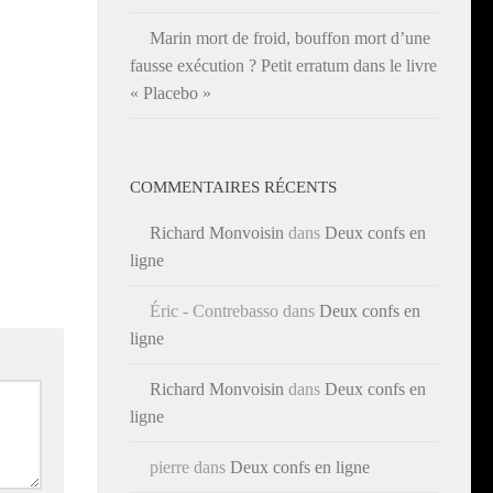
Marin mort de froid, bouffon mort d’une
fausse exécution ? Petit erratum dans le livre
« Placebo »
COMMENTAIRES RÉCENTS
Richard Monvoisin
dans
Deux confs en
ligne
Éric - Contrebasso
dans
Deux confs en
ligne
Richard Monvoisin
dans
Deux confs en
ligne
pierre
dans
Deux confs en ligne