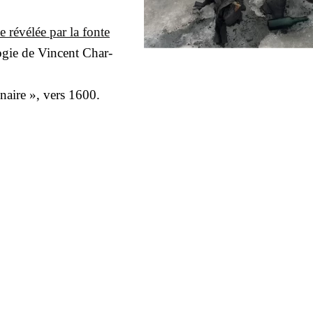
ie révé­lée par la fonte
o­gie de Vincent Char­
­naire », vers 1600.