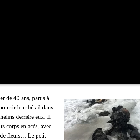
er de 40 ans, par­tis à
our­rir leur bétail dans
he­lins der­rière eux. Il
rs corps enla­cés, avec
t de fleurs… Le petit