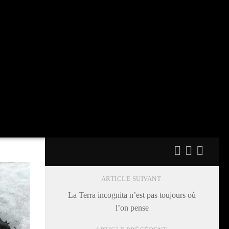
ARTICLE SUIVANT
La Terra incognita n’est pas toujours où
l’on pense