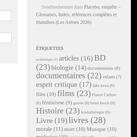
Soadfandaemon
dans
Placebo, enquête –
Glossaires, Index, références complètes et
friandises (Les Arènes 2026)
ÉTIQUETTES
BD
articles
(16)
archéologie
(5)
(23)
biologie
(14)
documentaire
(8)
documentaires
(22)
enfants
(7)
esprit critique
(17)
fake news
(6)
films
(23)
film
(10)
France Culture
féminisme
(9)
(6)
guerre
(6)
henri broch
(6)
Histoire
(23)
kinésithérapie
(6)
livres
(28)
Livre
(19)
morale
(11)
mort
(10)
Musique
(10)
médecine
(10)