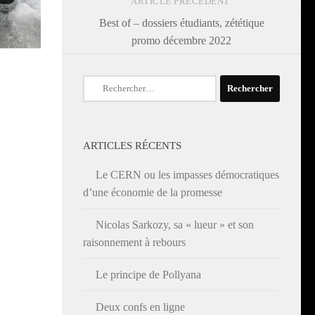
ARTICLE PRÉCÉDENT
Best of – dossiers étudiants, zététique
promo décembre 2022
Rechercher :
ARTICLES RÉCENTS
Le CERN ou les impasses démocratiques
d’une économie de la promesse
Nicolas Sarkozy, sa « lueur » et son
raisonnement à rebours
Le principe de Pollyana
Deux confs en ligne