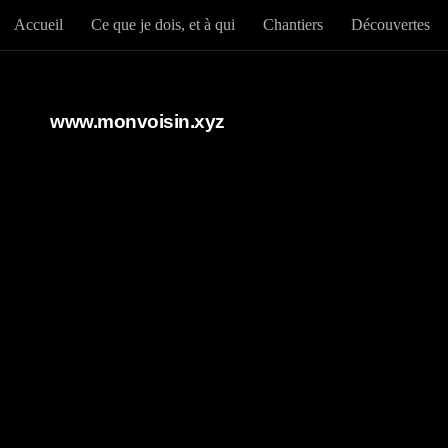
Accueil
Ce que je dois, et à qui
Chantiers
Découvertes
Au dessous du contenu
www.monvoisin.xyz