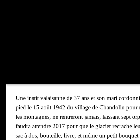
Une ins­tit valai­sanne de 37 ans et son mari cor­don­ni
pied le 15 août 1942 du vil­lage de Chan­do­lin pour n
les mon­tagnes, ne ren­tre­ront jamais, lais­sant sept orp
fau­dra attendre 2017 pour que le gla­cier recrache leu
sac à dos, bou­teille, livre, et même un petit bou­que