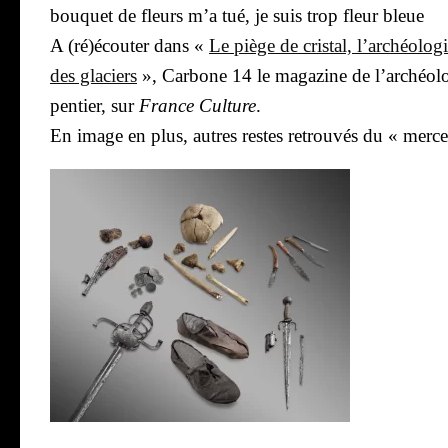
bou­quet de fleurs m’a tué, je suis trop fleur bleue
A (ré)écouter dans «
Le piège de cris­tal, l’ar­chéo­lo­g
des gla­ciers
», Car­bone 14 le maga­zine de l’ar­chéo­l
pen­tier, sur
France Culture
.
En image en plus, autres restes retrou­vés du « mer­ce