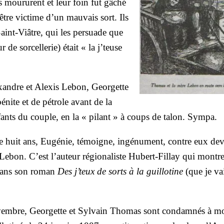
s mou­rurent et leur foin fut gâché
’être vic­time d’un mau­vais sort. Ils
int-Viâtre, qui les per­suade que
e sor­cel­le­rie) était « la j’teuse
exandre et Alexis Lebon, Geor­gette
nite et de pétrole avant de la
nfants du couple, en la « pilant » à coups de talon. Sym­pa.
e de huit ans, Eugé­nie, témoigne, ingé­nu­ment, contre eux dev
 Lebon. C’est l’auteur régio­na­liste Hubert-Fillay qui mon­tre
 dans son roman
Des j’teux de sorts à la guillo­tine
(que je va
vembre
, Geor­gette et Syl­vain Tho­mas sont condam­nés à mo