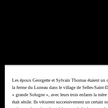
Les époux Geor­gette et Syl­vain Tho­mas étaient un c
la ferme du Luneau dans le vil­lage de Selles-Saint-D
« grande Sologne », avec leurs trois enfants la mère
était sénile. Ils vécurent suc­ces­si­ve­ment un cer­tain