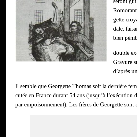
seront gui
Romo­ran­t
gette croya
dale, fai­s
bien pénib
double exé
Gra­vure s
d’après un
Il semble que Geor­gette Tho­mas soit la der­nière fem
cu­tée en France durant 54 ans (jus­qu’à l’exé­cu­tio
par empoi­son­ne­ment).
Les frères de Geor­gette sont 