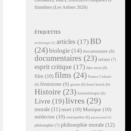
friandises (Les Arènes 2026)
ÉTIQUETTES
BD
articles
(17)
archéologie
(5)
(24)
biologie
(14)
documentaire
(8)
documentaires
(23)
enfants
(7)
esprit critique
(17)
fake news
(6)
films
(24)
film
(10)
France Culture
féminisme
(9)
(6)
guerre
(6)
henri broch
(6)
Histoire
(23)
kinésithérapie
(6)
livres
(29)
Livre
(19)
morale
(11)
mort
(10)
Musique
(10)
médecine
(10)
ostéopathie
(6)
paranormal
(5)
philosophie morale
(12)
philosophie
(7)