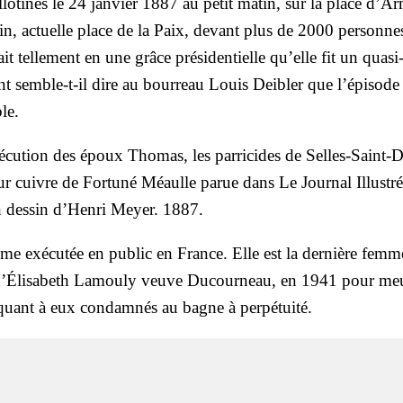
llo­ti­nés le 24 jan­vier 1887 au petit matin, sur la place d’A
in, actuelle place de la Paix, devant plus de 2000 per­sonne
it tel­le­ment en une grâce pré­si­den­tielle qu’elle fit un qua­si
ant semble-t-il dire au bour­reau Louis Dei­bler que l’é­pi­sode 
le.
­cu­tion des époux Tho­mas, les par­ri­cides de Selles-Saint-D
ur cuivre de For­tu­né Méaulle parue dans Le Jour­nal Illus­tré
 des­sin d’Henri Meyer. 1887.
me exé­cu­tée en public en France. Elle est la der­nière femm
n d’É­li­sa­beth Lamou­ly veuve Ducour­neau, en 1941 pour me
quant à eux condam­nés au bagne à per­pé­tui­té.