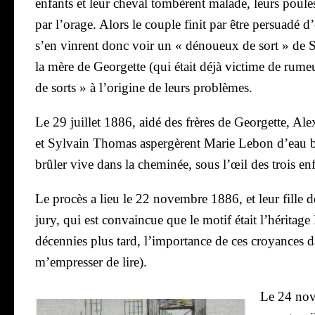
enfants et leur che­val tom­bèrent malade, leurs poule
par l’o­rage. Alors le couple finit par être per­sua­dé d
s’en vinrent donc voir un « dénoueux de sort » de Sa
la mère de Geor­gette (qui était déjà vic­time de rumeur d
de sorts » à l’o­ri­gine de leurs pro­blèmes.
Le
29 juillet 1886
, aidé des frères de Geor­gette, Al
et Syl­vain Tho­mas asper­gèrent Marie Lebon d’eau bé
brû­ler vive dans la che­mi­née, sous l’œil des trois e
Le pro­cès a lieu le
22 novembre 1886
, et leur fill
jury, qui est convain­cue que le motif était l’héritage
décen­nies plus tard, l’importance de ces croyances
m’empresser de lire).
Le
24 no