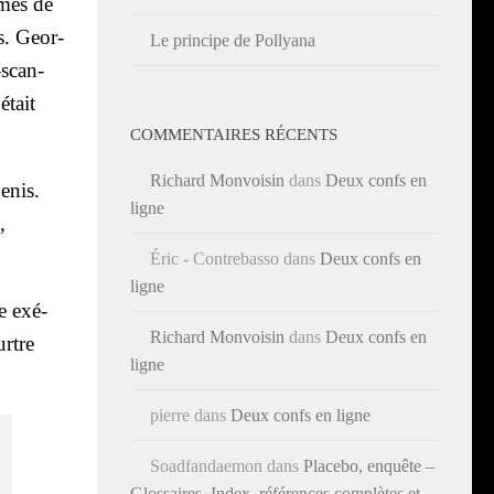
rmes de
s. Geor­
Le principe de Pollyana
-scan­
était
COMMENTAIRES RÉCENTS
Richard Monvoisin
dans
Deux confs en
enis.
ligne
,
Éric - Contrebasso
dans
Deux confs en
ligne
e exé­
Richard Monvoisin
dans
Deux confs en
urtre
ligne
pierre
dans
Deux confs en ligne
Soadfandaemon
dans
Placebo, enquête –
Glossaires, Index, références complètes et