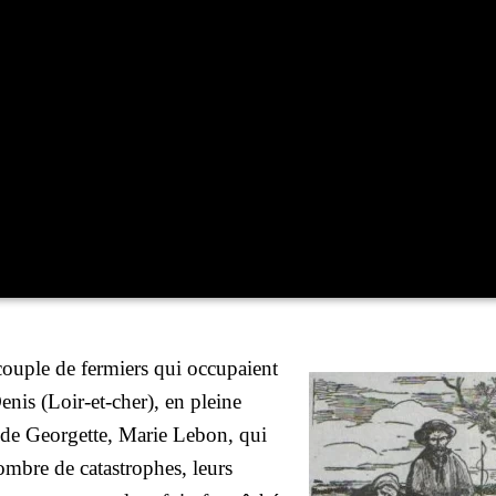
ouple de fer­miers qui occu­paient
enis (Loir-et-cher), en pleine
 de Geor­gette, Marie Lebon, qui
 nombre de catas­trophes, leurs