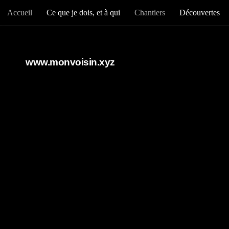
Accueil
Ce que je dois, et à qui
Chantiers
Découvertes
Au dessous du contenu
www.monvoisin.xyz