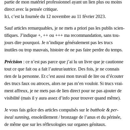
par­tie de mon maté­riel pro­fes­sion­nel ayant un lien plus ou moins
direct avec la pen­sée cri­tique.
Ici, c’est la four­née du 12 novembre au 11 février 2023.
Sauf articles remar­quables, je ne mets a prio­ri pas les publis scien­
ti­fiques. J’in­dique +, ++ ou +++ ma recom­man­da­tion, sans tou­
jours dire pour­quoi. Je n’in­dique géné­ra­le­ment pas les trucs
inutiles ou trop mau­vais, his­toire de ne pas faire perdre du temps.
Pré­ci­sion
: ce n’est pas parce que j’ai lu un livre que je cau­tionne
tout ce que fait ou a fait l’auteur/autrice. Des fois, je ne connais
rien de la per­sonne. Et c’est aus­si mon tra­vail de lire ou d’é­cou­ter
des trucs faux ou atroces, alors ne pas m’en vou­loir. Si trucs vrai­
ment affreux, je ne mets pas de lien direct pour ne pas ajou­ter de
visi­bi­li­té (mais il y aura assez d’in­fo pour trou­ver quand même).
Je vous fais grâce des articles com­pul­sés sur le
but­thole & per­
ineal sun­ning
, enso­leille­ment / bron­zage de l’a­nus et du péri­née,
de même que sur les réflexo­lo­gies sur organes géni­taux.