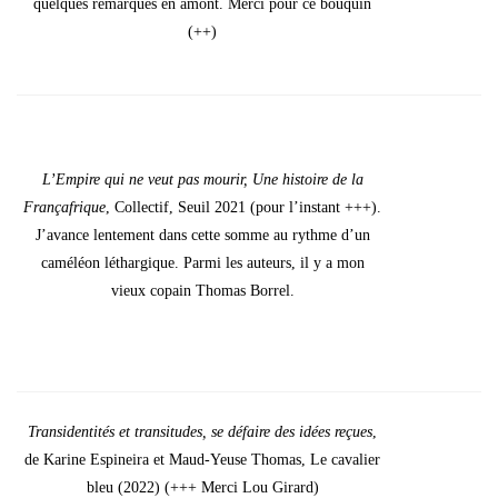
quelques remarques en amont. Mer­ci pour ce bou­quin
(++)
L’Em­pire qui ne veut pas mou­rir, Une his­toire de la
Fran­ça­frique
, Col­lec­tif, Seuil 2021 (pour l’ins­tant +++).
J’a­vance len­te­ment dans cette somme au rythme d’un
camé­léon léthar­gique. Par­mi les auteurs, il y a mon
vieux copain Tho­mas Bor­rel.
Tran­si­den­ti­tés et tran­si­tudes, se défaire des idées reçues
,
de Karine Espi­nei­ra et Maud-Yeuse Tho­mas, Le cava­lier
bleu (2022) (+++ Mer­ci Lou Girard)