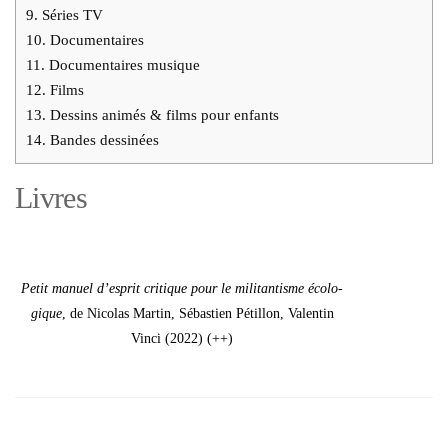
9.
Séries TV
10.
Docu­men­taires
11.
Docu­men­taires musique
12.
Films
13.
Des­sins ani­més & films pour enfants
14.
Bandes des­si­nées
Livres
Petit manuel d’es­prit cri­tique pour le mili­tan­tisme éco­lo­
gique
, de Nico­las Mar­tin, Sébas­tien Pétillon, Valen­tin
Vin­ci (2022) (++)