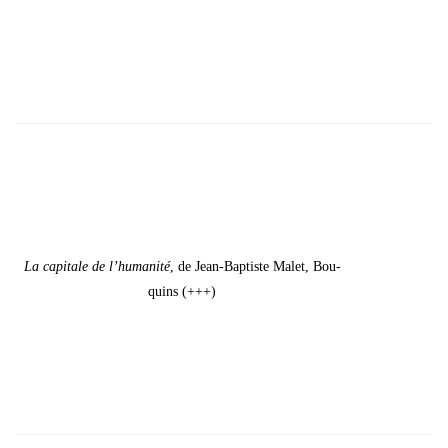
La capi­tale de l’hu­ma­ni­té
, de Jean-Bap­tiste Malet, Bou­
quins (+++)