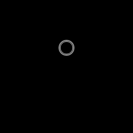
lectures et
autres –
novembre,
décembre 2
...