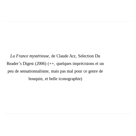
La France mys­té­rieuse
, de Claude Arz, Selec­tion Du
Rea­der’s Digest (2006) (++, quelques impré­ci­sions et un
peu de sen­sa­tion­na­lisme, mais pas mal pour ce genre de
bou­quin, et belle ico­no­gra­phie)