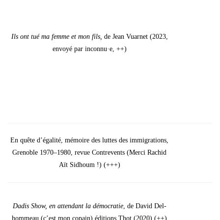
Ils ont tué ma femme et mon fils,
de Jean Vuar­net (2023,
envoyé par inconnu·e, ++)
En quête d’égalité, mémoire des luttes des immi­gra­tions,
Gre­noble 1970–1980, revue Contre­vents (Mer­ci Rachid
Aït Sid­houm !) (+++)
Dadis Show, en atten­dant la démo­cra­tie
, de David Del­
hom­meau (c’est mon copain) édi­tions Thot (2020) (++)