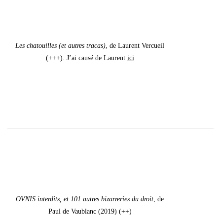
Les cha­touilles (et autres tra­cas)
, de Laurent Ver­cueil
(+++). J’ai cau­sé de Laurent
ici
OVNIS inter­dits, et 101 autres bizar­re­ries du droit
, de
Paul de Vau­blanc (2019)
(++)