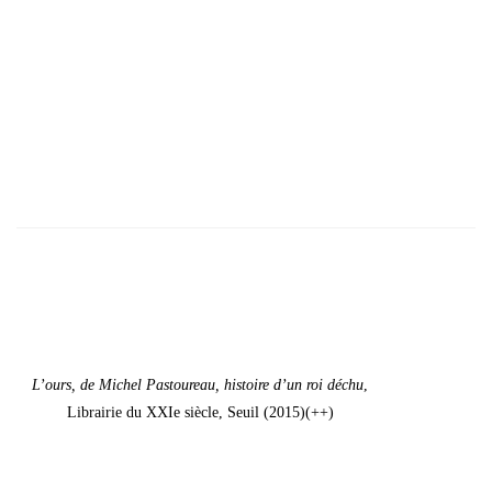
L’ours, de Michel Pas­tou­reau, his­toire d’un roi déchu
,
Librai­rie du XXIe siècle, Seuil (2015)(++)