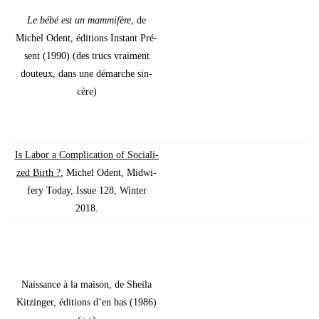
Le bébé est un mam­mi­fère
, de
Michel Odent, édi­tions Ins­tant Pré­
sent (1990) (des trucs vrai­ment
dou­teux, dans une démarche sin­
cère)
Is Labor a Com­pli­ca­tion of Socia­li­
zed Birth ?
, Michel Odent, Mid­wi­
fe­ry Today, Issue 128, Win­ter
2018.
Nais­sance à la mai­son, de Shei­la
Kit­zin­ger, édi­tions d’en bas (1986)