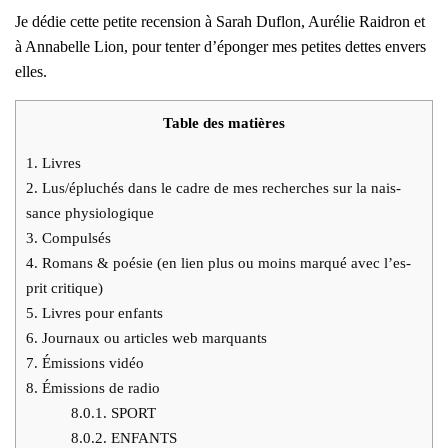
Je dédie cette petite recen­sion à Sarah Duflon, Auré­lie Rai­dron et
à Anna­belle Lion, pour ten­ter d’é­pon­ger mes petites dettes envers
elles.
Table des matières
1.
Livres
2.
Lus/épluchés dans le cadre de mes recherches sur la nais­
sance phy­sio­lo­gique
3.
Com­pul­sés
4.
Romans & poé­sie (en lien plus ou moins mar­qué avec l’es­
prit cri­tique)
5.
Livres pour enfants
6.
Jour­naux ou articles web mar­quants
7.
Émis­sions vidéo
8.
Émis­sions de radio
8.0.1.
SPORT
8.0.2.
ENFANTS