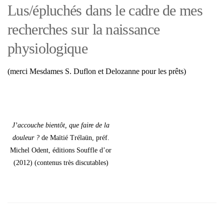
Lus/épluchés dans le cadre de mes
recherches sur la naissance
physiologique
(mer­ci Mes­dames S. Duflon et Delo­zanne pour les prêts)
J’ac­couche bien­tôt, que faire de la
dou­leur ?
de Maï­tié Tré­laün, préf.
Michel Odent, édi­tions Souffle d’or
(2012) (conte­nus très dis­cu­tables)