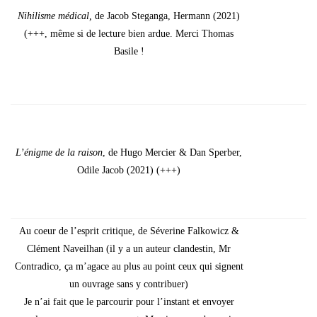
Nihi­lisme médi­cal,
de Jacob Ste­gan­ga, Her­mann (2021)
(+++, même si de lec­ture bien ardue. Mer­ci Tho­mas
Basile !
L’é­nigme de la rai­son
, de Hugo Mer­cier & Dan Sper­ber,
Odile Jacob (2021) (+++)
Au coeur de l’es­prit cri­tique, de Séve­rine Fal­ko­wicz &
Clé­ment Naveil­han (il y a un auteur clan­des­tin, Mr
Contra­di­co, ça m’a­gace au plus au point ceux qui signent
un ouvrage sans y contri­buer)
Je n’ai fait que le par­cou­rir pour l’ins­tant et envoyer