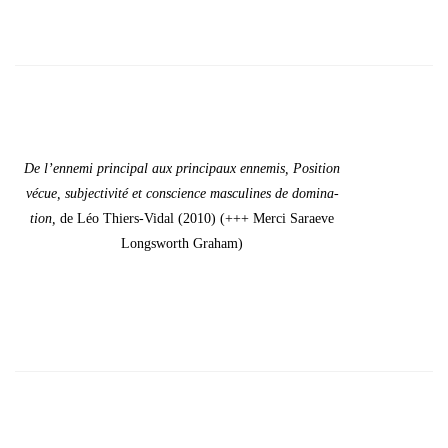
De l’en­ne­mi prin­ci­pal aux prin­ci­paux enne­mis, Posi­tion
vécue, sub­jec­ti­vi­té et conscience mas­cu­lines de domi­na­
tion,
de Léo Thiers-Vidal (2010) (+++ Mer­ci Saraeve
Long­sworth Gra­ham)