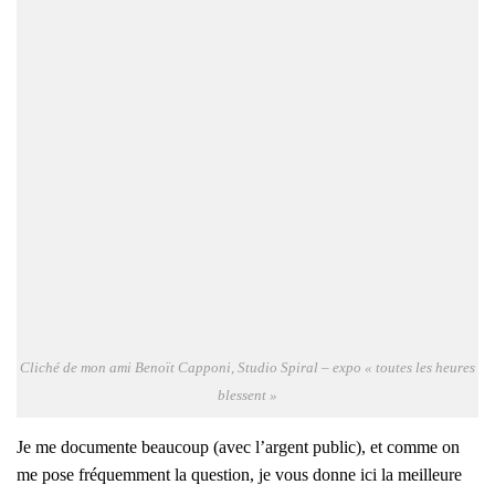
Cli­ché de mon ami Benoït Cap­po­ni, Stu­dio Spi­ral – expo « toutes les heures
blessent »
Je me docu­mente beau­coup (avec l’argent public), et comme on
me pose fré­quem­ment la ques­tion, je vous donne ici la meilleure