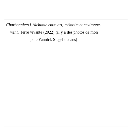
Char­bon­niers ! Alchi­mie entre art, mémoire et envi­ron­ne­
ment
, Terre vivante (2022) (il y a des pho­tos de mon
pote Yan­nick Sie­gel dedans)