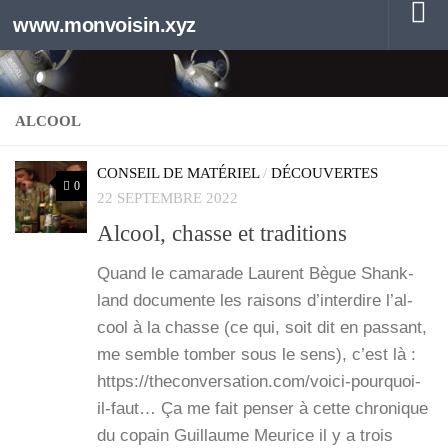
www.monvoisin.xyz
Au dessous du contenu
ALCOOL
CONSEIL DE MATÉRIEL
/
DÉCOUVERTES
0
22 SEPTEMBRE 2022
Alcool, chasse et traditions
Quand le cama­rade Laurent Bègue Shank­
land docu­mente les rai­sons d’in­ter­dire l’al­
cool à la chasse (ce qui, soit dit en pas­sant,
me semble tom­ber sous le sens), c’est là :
https://theconversation.com/voici-pourquoi-
il-faut… Ça me fait pen­ser à cette chro­nique
du copain Guillaume Meu­rice il y a trois