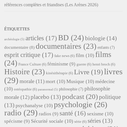
références complètes et friandises (Les Arènes 2026)
ÉTIQUETTES
BD
(24)
articles
(17)
biologie
(14)
archéologie
(5)
documentaires
(23)
documentaire
(8)
enfants
(7)
films
esprit critique
(17)
film
(10)
fake news
(6)
(24)
féminisme
(9)
France Culture
(6)
guerre
(6)
henri broch
(6)
livres
Histoire
(23)
Livre
(19)
kinésithérapie
(6)
(29)
morale
(11)
mort
(10)
Musique
(10)
médecine
philosophie
(10)
philosophie
(7)
ostéopathie
(6)
paranormal
(5)
podcast
(20)
placebo
(13)
politique
morale
(12)
psychologie
(26)
(13)
psychanalyse
(10)
radio
(29)
santé
(16)
sexisme
(10)
radios
(9)
séries
(13)
Sécurité sociale
(10)
spécisme
(9)
série
(6)