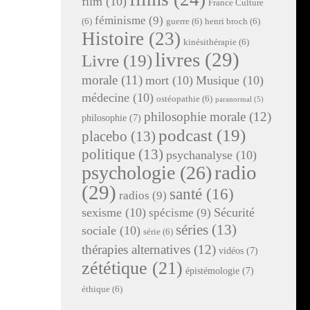
film
(10)
France Culture
féminisme
(9)
(6)
guerre
(6)
henri broch
(6)
Histoire
(23)
kinésithérapie
(6)
livres
(29)
Livre
(19)
morale
(11)
mort
(10)
Musique
(10)
médecine
(10)
ostéopathie
(6)
paranormal
(5)
philosophie morale
(12)
philosophie
(7)
podcast
(19)
placebo
(13)
politique
(13)
psychanalyse
(10)
radio
psychologie
(26)
(29)
santé
(16)
radios
(9)
sexisme
(10)
Sécurité
spécisme
(9)
séries
(13)
sociale
(10)
série
(6)
thérapies alternatives
(12)
vidéos
(7)
zététique
(21)
épistémologie
(7)
éthique
(6)