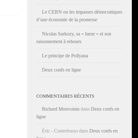
Le CERN ou les impasses démocratiques
d’une économie de la promesse
Nicolas Sarkozy, sa « lueur » et son
raisonnement à rebours
Le principe de Pollyana
Deux confs en ligne
COMMENTAIRES RÉCENTS
Richard Monvoisin
dans
Deux confs en
ligne
Éric - Contrebasso
dans
Deux confs en