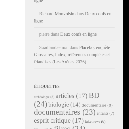
ligne
Richard Monvoisin
dans
Deux confs en
ligne
pierre
dans
Deux confs en ligne
Soadfandaemon
dans
Placebo, enquête –
Glossaires, Index, références complètes et
friandises (Les Arènes 2026)
ÉTIQUETTES
BD
articles
(17)
archéologie
(5)
(24)
biologie
(14)
documentaire
(8)
documentaires
(23)
enfants
(7)
esprit critique
(17)
fake news
(6)
films
(24)