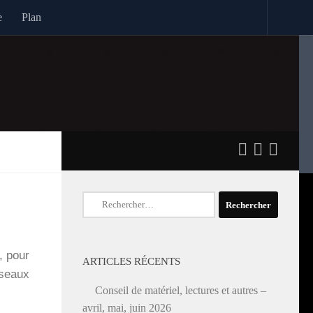
e
Plan
Rechercher :
o, pour
ARTICLES RÉCENTS
réseaux
Conseil de matériel, lectures et autres –
avril, mai, juin 2026