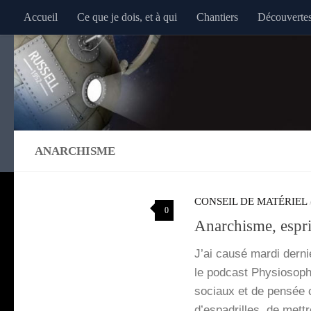
Accueil
Ce que je dois, et à qui
Chantiers
Découverte
Au dessous du contenu
ANARCHISME
CONSEIL DE MATÉRIEL
0
Anarchisme, esprit
J’ai cau­sé mar­di der­n
le pod­cast Phy­sio­so­p
sociaux et de pen­sée cr
d’espadrilles, de met