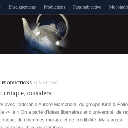
s
Enseignements
Productions
Page subjective
Me joindr
/
PRODUCTIONS
11 MAI 2026
 critique, outsiders
ier avec l’a­do­rable Aurore Mam­bria­ni, du groupe Kiné & Phi­l
hie -> là « On a par­lé d’idées liber­taires et d’université, de 
i­tique, de dilemmes moraux et de cré­di­bi­li­té. Mais aus­si
tre les mains dans du plomb en…